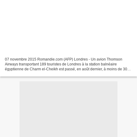
07 novembre 2015 Romandie.com (AFP) Londres - Un avion Thomson
Airways transportant 189 touristes de Londres à la station balnéaire
égyptienne de Charm el-Cheikh est passé, en août dernier, à moins de 300
mètres d'un missile peu avant son atterrissage,...