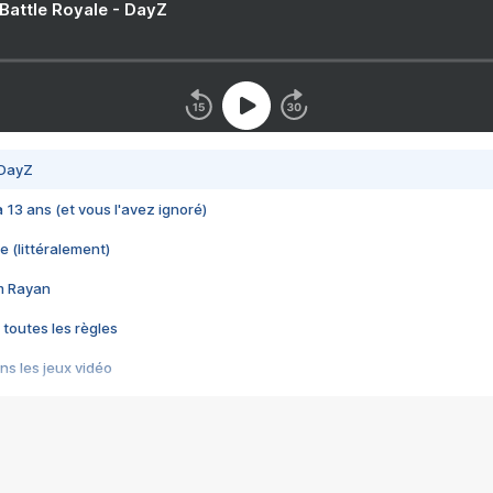
 Battle Royale - DayZ
 DayZ
 a 13 ans (et vous l'avez ignoré)
e (littéralement)
im Rayan
 toutes les règles
s les jeux vidéo
us choquant de Rockstar ? - Le scandale BULLY
e plus moche de Steam
du RÊVE tourne au CAUCHEMAR