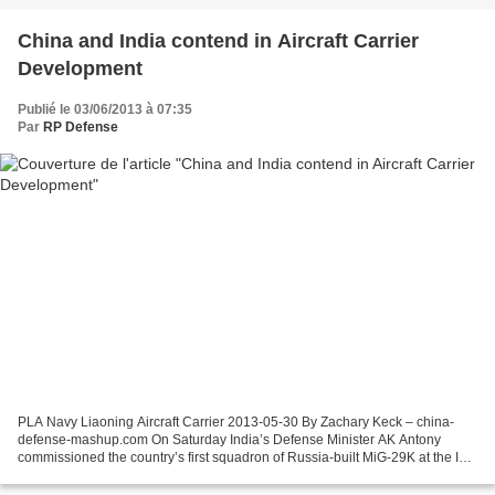
China and India contend in Aircraft Carrier
Development
Publié le 03/06/2013 à 07:35
Par
RP Defense
PLA Navy Liaoning Aircraft Carrier 2013-05-30 By Zachary Keck – china-
defense-mashup.com On Saturday India’s Defense Minister AK Antony
commissioned the country’s first squadron of Russia-built MiG-29K at the INS
Hansa Naval near Goa near the Southern...