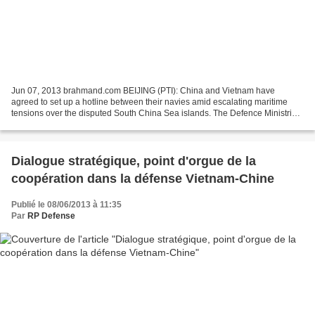
Jun 07, 2013 brahmand.com BEIJING (PTI): China and Vietnam have
agreed to set up a hotline between their navies amid escalating maritime
tensions over the disputed South China Sea islands. The Defence Ministries
of China and Vietnam have agreed to establish...
Dialogue stratégique, point d'orgue de la
coopération dans la défense Vietnam-Chine
Publié le 08/06/2013 à 11:35
Par
RP Defense