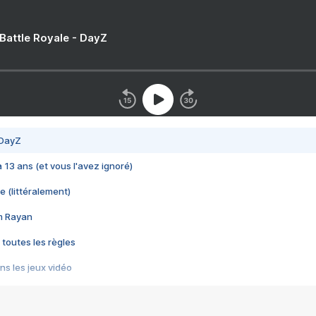
 Battle Royale - DayZ
 DayZ
 a 13 ans (et vous l'avez ignoré)
e (littéralement)
im Rayan
 toutes les règles
s les jeux vidéo
us choquant de Rockstar ? - Le scandale BULLY