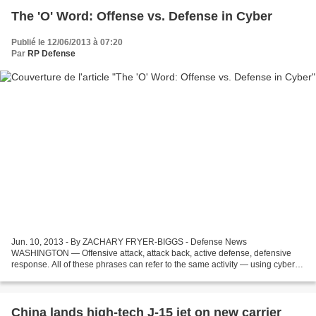
The 'O' Word: Offense vs. Defense in Cyber
Publié le 12/06/2013 à 07:20
Par
RP Defense
Jun. 10, 2013 - By ZACHARY FRYER-BIGGS - Defense News
WASHINGTON — Offensive attack, attack back, active defense, defensive
response. All of these phrases can refer to the same activity — using cyber
force to stop an attacker. But choosing a way to describe...
China lands high-tech J-15 jet on new carrier