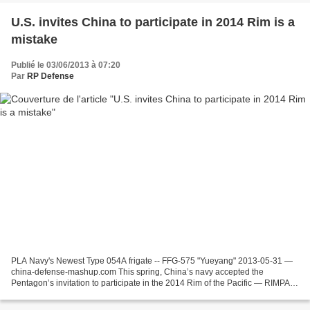
U.S. invites China to participate in 2014 Rim is a
mistake
Publié le 03/06/2013 à 07:20
Par
RP Defense
PLA Navy's Newest Type 054A frigate -- FFG-575 "Yueyang" 2013-05-31 —
china-defense-mashup.com This spring, China’s navy accepted the
Pentagon’s invitation to participate in the 2014 Rim of the Pacific — RIMPAC
— naval exercise to be held off Hawaii....