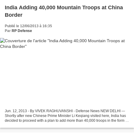
India Adding 40,000 Mountain Troops at China
Border
Publié le 12/06/2013 à 16:35
Par
RP Defense
Jun. 12, 2013 - By VIVEK RAGHUVANSHI - Defense News NEW DELHI —
Shortly after new Chinese Prime Minister Li Keqiang visited here, India has
decided to proceed with a plan to add more than 40,000 troops in the form of
a mountain corps to bolster its strength...