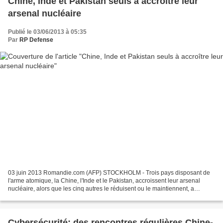
Chine, Inde et Pakistan seuls à accroître leur
arsenal nucléaire
Publié le 03/06/2013 à 05:35
Par
RP Defense
03 juin 2013 Romandie.com (AFP) STOCKHOLM - Trois pays disposant de
l'arme atomique, la Chine, l'Inde et le Pakistan, accroissent leur arsenal
nucléaire, alors que les cinq autres le réduisent ou le maintiennent, a
indiqué l'Institut international de...
Cybersécurité: des rencontres régulières Chine-