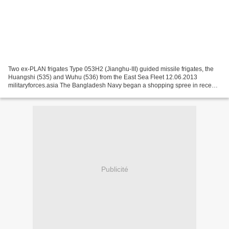
Two ex-PLAN frigates Type 053H2 (Jianghu-III) guided missile frigates, the
Huangshi (535) and Wuhu (536) from the East Sea Fleet 12.06.2013
militaryforces.asia The Bangladesh Navy began a shopping spree in recent
years and finally things are coming in...
Publicité