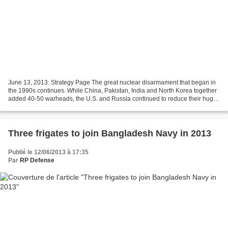
June 13, 2013: Strategy Page The great nuclear disarmament that began in
the 1990s continues. While China, Pakistan, India and North Korea together
added 40-50 warheads, the U.S. and Russia continued to reduce their huge
Cold War era nuclear stockpiles...
Three frigates to join Bangladesh Navy in 2013
Publié le 12/06/2013 à 17:35
Par
RP Defense