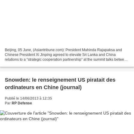
Beijing, 05 June, (Asiantribune.com): President Mahinda Rajapaksa and
Chinese President Xi Jinping agreed to elevate Sri Lanka and China
relations to a “strategic cooperation partnership” at the summit talks between
the two Presidents during President...
Snowden: le renseignement US piratait des
ordinateurs en Chine (journal)
Publié le 14/06/2013 à 12:35
Par
RP Defense