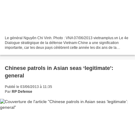
Le général Nguyên Chi Vinh. Photo : VNA 07/06/2013 vietnamplus.vn Le 4e
Dialogue stratégique de la défense Vietnam-Chine a une signification
importante, car les deux pays célèbrent cette année les dix ans de la
signature de leur accord de coopération...
Chinese patrols in Asian seas ‘legitimate’:
general
Publié le 03/06/2013 à 11:35
Par
RP Defense