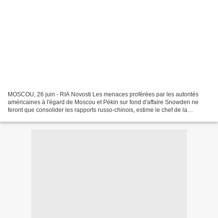
MOSCOU, 26 juin - RIA Novosti Les menaces proférées par les autorités
américaines à l'égard de Moscou et Pékin sur fond d'affaire Snowden ne
feront que consolider les rapports russo-chinois, estime le chef de la
commission des Affaires étrangères de la...