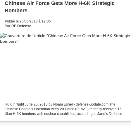
Chinese Air Force Gets More H-6K Strategic
Bombers
Publié le 25/06/2013 à 12:35
Par
RP Defense
H6K In flight June 25, 2013 by Noam Eshel - defense-update.com The
Chinese People’s Liberation Army Air Force (PLAAF) recently received 15
Xian H-6K bombers with nuclear capabilities, according to Jane’s Defence
Weekly. The H-6K, an updated version of...