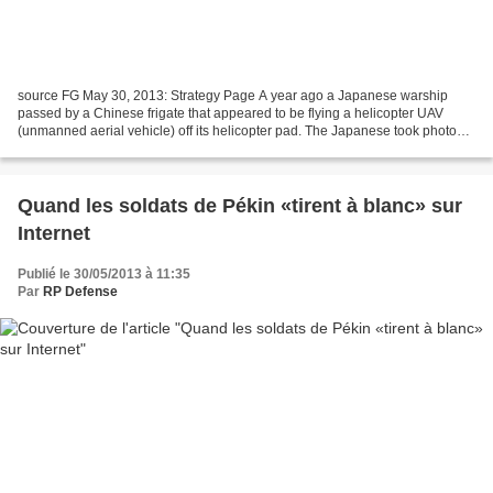
source FG May 30, 2013: Strategy Page A year ago a Japanese warship
passed by a Chinese frigate that appeared to be flying a helicopter UAV
(unmanned aerial vehicle) off its helicopter pad. The Japanese took photos
and passed them around. At first it...
Quand les soldats de Pékin «tirent à blanc» sur
Internet
Publié le 30/05/2013 à 11:35
Par
RP Defense