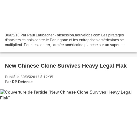
30/05/13 Par Paul Laubacher - obsession.nouvelobs.com Les piratages
d'hackers chinois contre le Pentagone et les entreprises américaines se
multiplient. Pour les contrer, l'armée américaine planche sur un super-
programme. La liste est longue. Et embarrassante....
New Chinese Clone Survives Heavy Legal Flak
Publié le 30/05/2013 à 12:35
Par
RP Defense