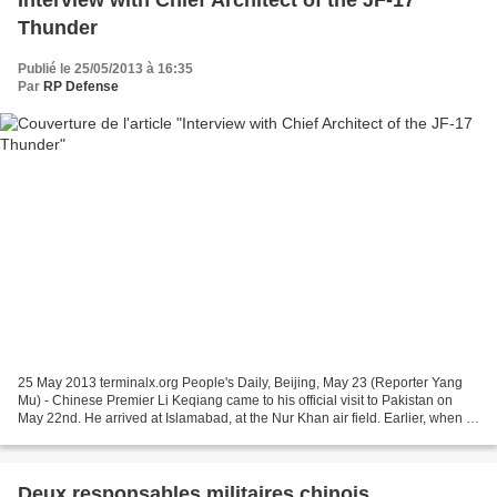
Thunder
Publié le 25/05/2013 à 16:35
Par
RP Defense
25 May 2013 terminalx.org People's Daily, Beijing, May 23 (Reporter Yang
Mu) - Chinese Premier Li Keqiang came to his official visit to Pakistan on
May 22nd. He arrived at Islamabad, at the Nur Khan air field. Earlier, when Li
Keqiang's plane entered...
Deux responsables militaires chinois