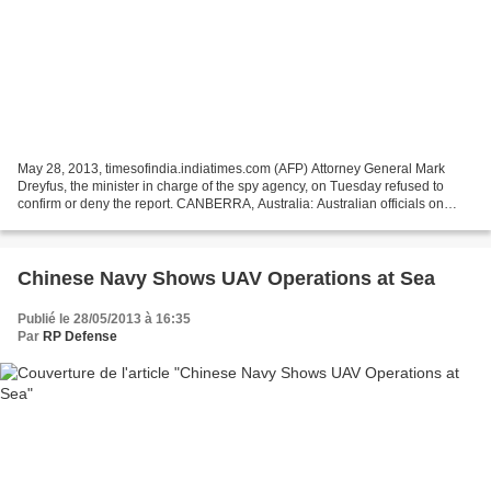
May 28, 2013, timesofindia.indiatimes.com (AFP) Attorney General Mark
Dreyfus, the minister in charge of the spy agency, on Tuesday refused to
confirm or deny the report. CANBERRA, Australia: Australian officials on
Tuesday refused to confirm or deny...
Chinese Navy Shows UAV Operations at Sea
Publié le 28/05/2013 à 16:35
Par
RP Defense