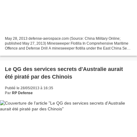
May 28, 2013 defense-aerospace.com (Source: China Military Online;
published May 27, 2013) Minesweeper Flotilla In Comprehensive Maritime
Offence and Defense Drill A minesweeper flotilla under the East China Sea
Fleet of the Navy of the Chinese People's...
Le QG des services secrets d'Australie aurait
été piraté par des Chinois
Publié le 28/05/2013 à 16:35
Par
RP Defense