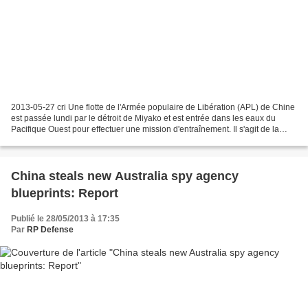
2013-05-27 cri Une flotte de l'Armée populaire de Libération (APL) de Chine
est passée lundi par le détroit de Miyako et est entrée dans les eaux du
Pacifique Ouest pour effectuer une mission d'entraînement. Il s'agit de la
cinquième manoeuvre de ce genre...
China steals new Australia spy agency
blueprints: Report
Publié le 28/05/2013 à 17:35
Par
RP Defense