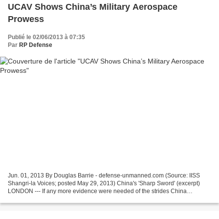
UCAV Shows China’s Military Aerospace
Prowess
Publié le 02/06/2013 à 07:35
Par
RP Defense
Jun. 01, 2013 By Douglas Barrie - defense-unmanned.com (Source: IISS
Shangri-la Voices; posted May 29, 2013) China's 'Sharp Sword' (excerpt)
LONDON --- If any more evidence were needed of the strides China
continues to take in defence-aerospace, then...