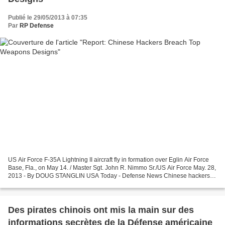
Publié le 29/05/2013 à 07:35
Par
RP Defense
US Air Force F-35A Lightning II aircraft fly in formation over Eglin Air Force
Base, Fla., on May 14. / Master Sgt. John R. Nimmo Sr./US Air Force May. 28,
2013 - By DOUG STANGLIN USA Today - Defense News Chinese hackers
have gained access to the designs...
Des pirates chinois ont mis la main sur des
informations secrètes de la Défense américaine