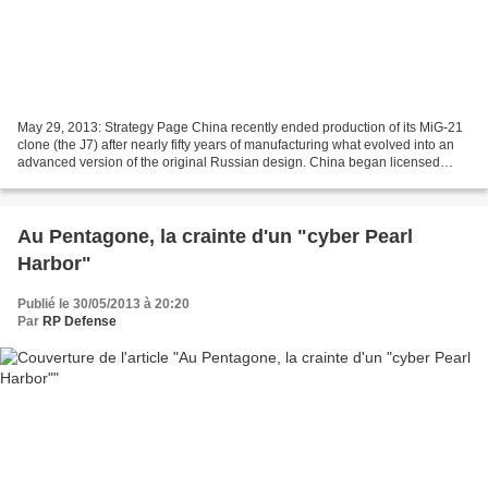
May 29, 2013: Strategy Page China recently ended production of its MiG-21
clone (the J7) after nearly fifty years of manufacturing what evolved into an
advanced version of the original Russian design. China began licensed
production of the Russian MiG-21...
Au Pentagone, la crainte d'un "cyber Pearl
Harbor"
Publié le 30/05/2013 à 20:20
Par
RP Defense