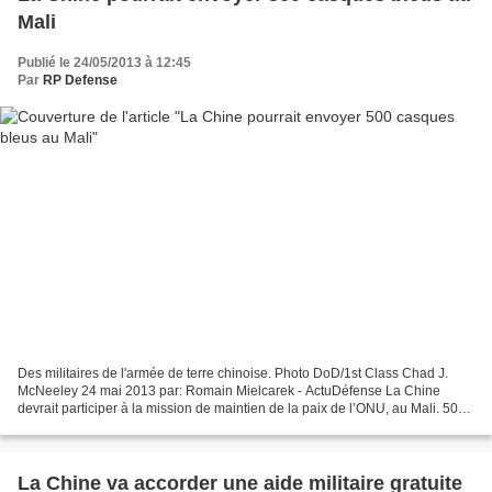
Mali
Publié le 24/05/2013 à 12:45
Par
RP Defense
Des militaires de l'armée de terre chinoise. Photo DoD/1st Class Chad J.
McNeeley 24 mai 2013 par: Romain Mielcarek - ActuDéfense La Chine
devrait participer à la mission de maintien de la paix de l’ONU, au Mali. 500
hommes, principalement du génie, qui...
La Chine va accorder une aide militaire gratuite