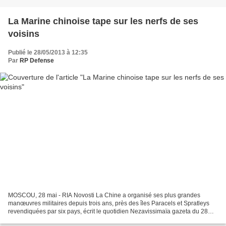
La Marine chinoise tape sur les nerfs de ses
voisins
Publié le 28/05/2013 à 12:35
Par
RP Defense
MOSCOU, 28 mai - RIA Novosti La Chine a organisé ses plus grandes
manœuvres militaires depuis trois ans, près des îles Paracels et Spratleys
revendiquées par six pays, écrit le quotidien Nezavissimaïa gazeta du 28
mai 2013. En 2010, Pékin avait mené des...