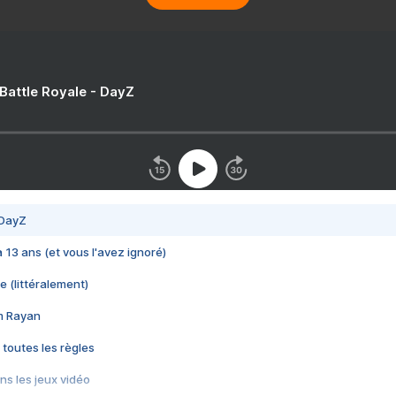
 Battle Royale - DayZ
 DayZ
 a 13 ans (et vous l'avez ignoré)
e (littéralement)
im Rayan
 toutes les règles
s les jeux vidéo