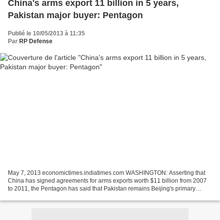
China's arms export 11 billion in 5 years,
Pakistan major buyer: Pentagon
Publié le 10/05/2013 à 11:35
Par
RP Defense
May 7, 2013 economictimes.indiatimes.com WASHINGTON: Asserting that
China has signed agreements for arms exports worth $11 billion from 2007
to 2011, the Pentagon has said that Pakistan remains Beijing's primary
customer for conventional weapons. "From...