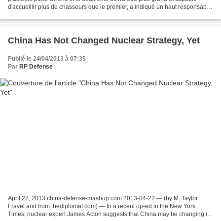
d'accueillir plus de chasseurs que le premier, a indiqué un haut responsable
militaire chinois cité mercredi par...
China Has Not Changed Nuclear Strategy, Yet
Publié le 24/04/2013 à 07:35
Par
RP Defense
April 22, 2013 china-defense-mashup.com 2013-04-22 — (by M. Taylor
Fravel and from thediplomat.com) — In a recent op-ed in the New York
Times, nuclear expert James Acton suggests that China may be changing its