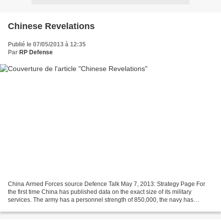
Chinese Revelations
Publié le 07/05/2013 à 12:35
Par
RP Defense
China Armed Forces source Defence Talk May 7, 2013: Strategy Page For
the first time China has published data on the exact size of its military
services. The army has a personnel strength of 850,000, the navy has
235,000 and the air force 398,000 (including...