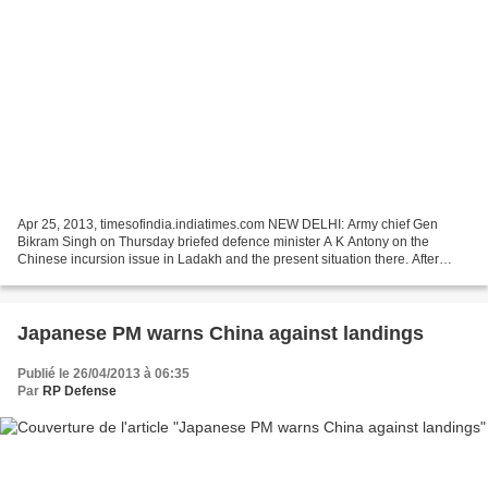
Apr 25, 2013, timesofindia.indiatimes.com NEW DELHI: Army chief Gen
Bikram Singh on Thursday briefed defence minister A K Antony on the
Chinese incursion issue in Ladakh and the present situation there. After
reviewing the situation in Jammu and Kashmir...
Japanese PM warns China against landings
Publié le 26/04/2013 à 06:35
Par
RP Defense