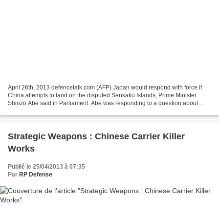
April 26th, 2013 defencetalk.com (AFP) Japan would respond with force if
China attempts to land on the disputed Senkaku Islands, Prime Minister
Shinzo Abe said in Parliament. Abe was responding to a question about
what he was prepared to do if Chinese...
Strategic Weapons : Chinese Carrier Killer
Works
Publié le 25/04/2013 à 07:35
Par
RP Defense