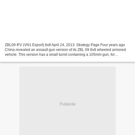
ZBL09 IFV (VN1 Export) 8x8 April 24, 2013: Strategy Page Four years ago
China revealed an assault gun version of its ZBL 09 8x8 wheeled armored
vehicle. This version has a small turret containing a 105mm gun, for
providing direct fire support for troops....
Publicité