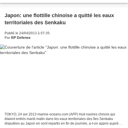
nuclear doctrine. The principal basis for...
Japon: une flottille chinoise a quitté les eaux
territoriales des Senkaku
Publié le 24/04/2013 à 07:35
Par
RP Defense
TOKYO, 24 avr 2013 marine-oceans.com (AFP) Huit navires chinois qui
étaient entrés mardi matin dans les eaux territoriales des îles Senkaku
disputées au Japon en sont repartis en fin de journée, a-t-on appris auprès
des garde-côtes nippons. Ces bateaux...