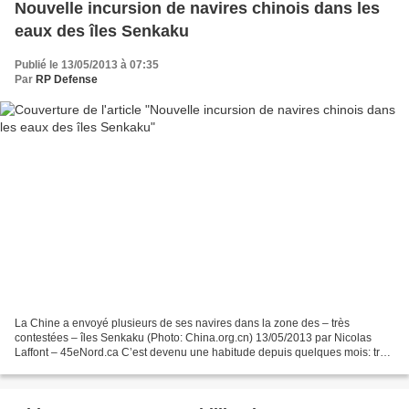
Nouvelle incursion de navires chinois dans les
eaux des îles Senkaku
Publié le 13/05/2013 à 07:35
Par
RP Defense
La Chine a envoyé plusieurs de ses navires dans la zone des – très
contestées – îles Senkaku (Photo: China.org.cn) 13/05/2013 par Nicolas
Laffont – 45eNord.ca C’est devenu une habitude depuis quelques mois: trois
navires gouvernementaux chinois sont entrés...