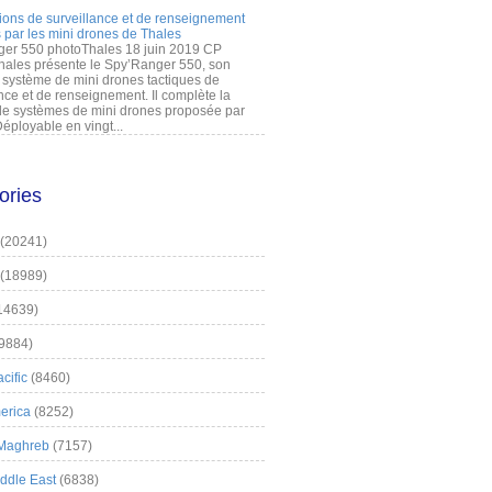
ions de surveillance et de renseignement
 par les mini drones de Thales
er 550 photoThales 18 juin 2019 CP
hales présente le Spy’Ranger 550, son
système de mini drones tactiques de
nce et de renseignement. Il complète la
 systèmes de mini drones proposée par
éployable en vingt...
ories
(20241)
(18989)
14639)
9884)
cific
(8460)
erica
(8252)
 Maghreb
(7157)
iddle East
(6838)