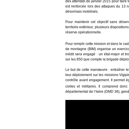
des attentats de janvier 2015 pour faire f
est renforcée lors des attaques du 13 
désormais mobilisés.
Pour maintenir cet objectif sans dése
territoire extérieur, plusieurs dispositi
réserve opérationnelle.
Pour remplir cette mission et dans le cad
de montagne (BIM) organise un exercic
inédit sera engagé : un état-major et t
sur les 850 que compte la brigade déplo
Le but de cette manœuvre : entraîner le
leur déploiement sur les missions Vigip
contrôle avant engagement. Il permet éga
civiles et militaires. Il comprend don
départemental de l’Isère (DMD 38), gendarm