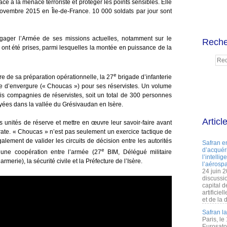
ace à la menace terroriste et protéger les points sensibles. Elle
novembre 2015 en Île-de-France. 10 000 soldats par jour sont
ngager l’Armée de ses missions actuelles, notamment sur le
Reche
ons ont été prises, parmi lesquelles la montée en puissance de la
e
re de sa préparation opérationnelle, la 27
brigade d’infanterie
e d’envergure (« Choucas ») pour ses réservistes. Un volume
rois compagnies de réservistes, soit un total de 300 personnes
yées dans la vallée du Grésivaudan en Isère.
Articl
s unités de réserve et mettre en œuvre leur savoir-faire avant
irate. « Choucas » n’est pas seulement un exercice tactique de
lement de valider les circuits de décision entre les autorités
Safran e
d’acquéri
e
c une coopération entre l’armée (27
BIM, Délégué militaire
l’intelli
erie), la sécurité civile et la Préfecture de l’Isère.
l’aérospa
24 juin 
discussi
capital d
artificie
et de la 
Safran l
Paris, le
Eurosato