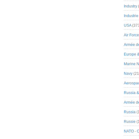
Industry
Industrie
USA
(37
Air Force
Armée de
Europe 
Marine N
Navy
(21
Aerospa
Russia 
Armée de 
Russia
(
Russie
(
NATO - 