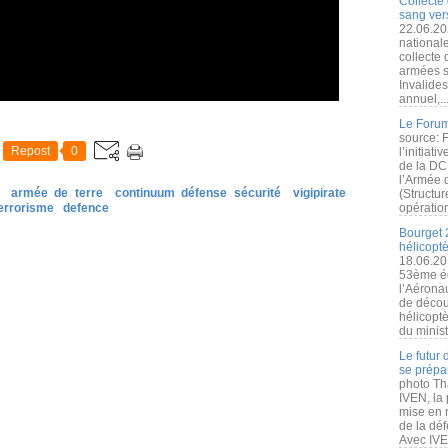
Collecte 
sang vers
22.06.20
nationale
collecte
armées s
Invalide
annuel,..
Le Forum
source: 
Repost
0
l’initiat
de la DC
l’Armée 
armée de terre
continuum défense sécurité
vigipirate
(Structur
errorisme
defence
opération
Bourget 
hélicopt
18.06.20
53ème éd
l’Aérona
de découv
hélicopt
du minist
Le futur
se prépa
photo Th
IVEN, la 
mise en r
de la dé
Avec IVEN