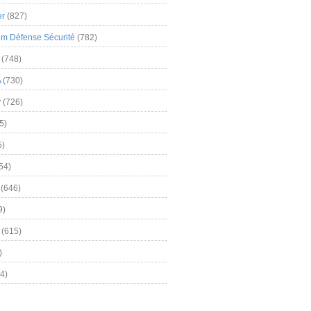
er
(827)
m Défense Sécurité
(782)
(748)
A
(730)
y
(726)
5)
5)
54)
(646)
9)
(615)
)
4)