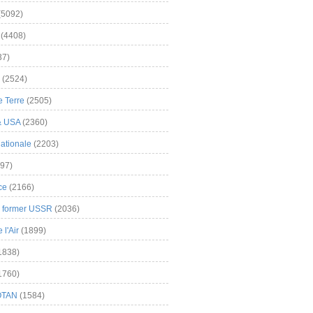
(5092)
(4408)
37)
(2524)
 Terre
(2505)
& USA
(2360)
ationale
(2203)
97)
ce
(2166)
& former USSR
(2036)
l'Air
(1899)
1838)
1760)
OTAN
(1584)