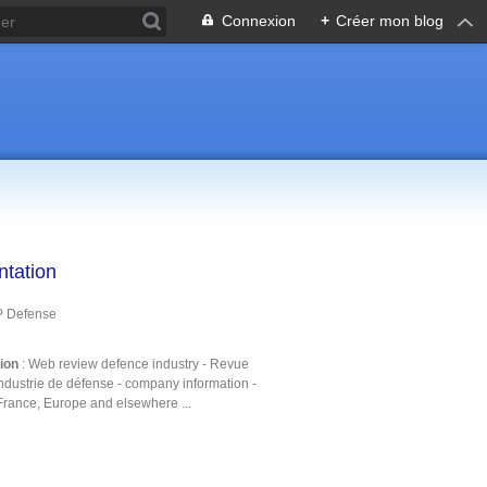
Connexion
+
Créer mon blog
ntation
P Defense
tion
: Web review defence industry - Revue
ndustrie de défense - company information -
France, Europe and elsewhere ...