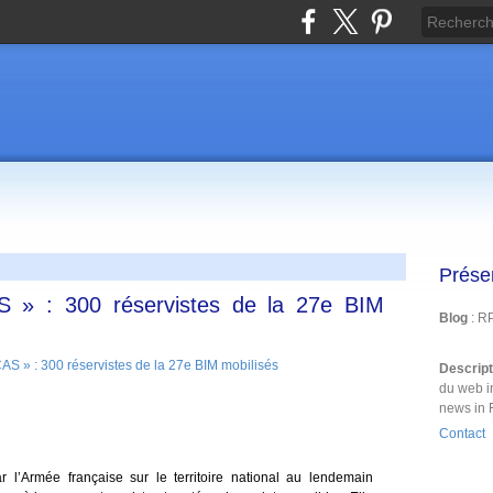
Prése
 : 300 réservistes de la 27e BIM
Blog
: R
Descrip
du web i
news in 
Contact
r l’Armée française sur le territoire national au lendemain