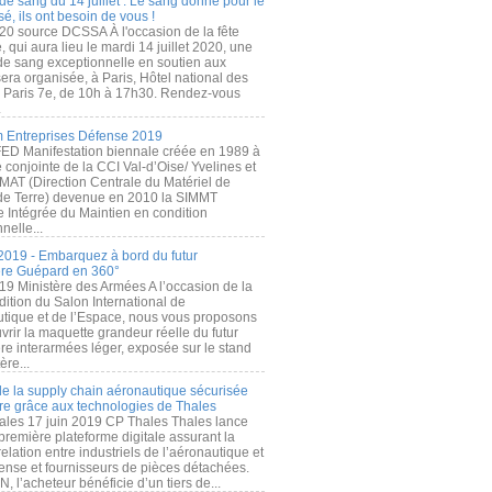
de sang du 14 juillet : Le sang donné pour le
é, ils ont besoin de vous !
20 source DCSSA À l'occasion de la fête
, qui aura lieu le mardi 14 juillet 2020, une
 de sang exceptionnelle en soutien aux
era organisée, à Paris, Hôtel national des
s Paris 7e, de 10h à 17h30. Rendez-vous
.
 Entreprises Défense 2019
FED Manifestation biennale créée en 1989 à
ive conjointe de la CCI Val-d’Oise/ Yvelines et
MAT (Direction Centrale du Matériel de
de Terre) devenue en 2010 la SIMMT
e Intégrée du Maintien en condition
nelle...
2019 - Embarquez à bord du futur
ère Guépard en 360°
19 Ministère des Armées A l’occasion de la
ition du Salon International de
utique et de l’Espace, nous vous proposons
rir la maquette grandeur réelle du futur
ère interarmées léger, exposée sur le stand
ère...
 de la supply chain aéronautique sécurisée
re grâce aux technologies de Thales
ales 17 juin 2019 CP Thales Thales lance
première plateforme digitale assurant la
elation entre industriels de l’aéronautique et
fense et fournisseurs de pièces détachées.
, l’acheteur bénéficie d’un tiers de...