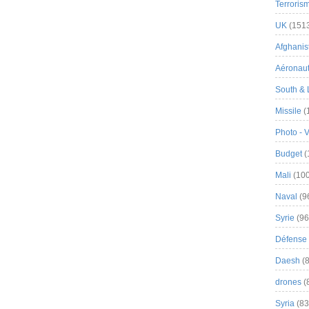
Terroris
UK
(151
Afghanist
Aéronau
South & 
Missile
(
Photo - 
Budget
(
Mali
(100
Naval
(9
Syrie
(96
Défense 
Daesh
(8
drones
(
Syria
(83