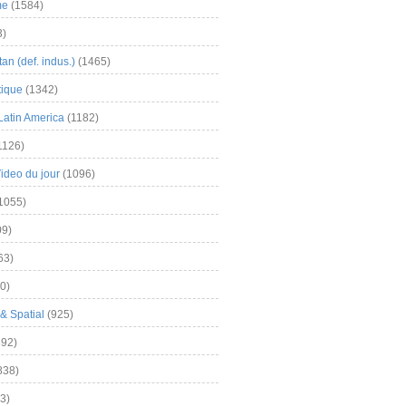
me
(1584)
3)
an (def. indus.)
(1465)
tique
(1342)
Latin America
(1182)
1126)
Video du jour
(1096)
1055)
9)
63)
0)
& Spatial
(925)
92)
838)
3)