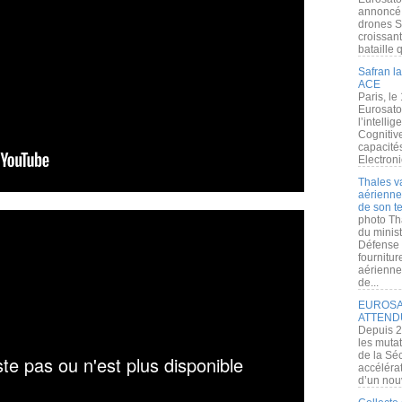
annoncé l
drones S
croissan
bataille q
Safran la
ACE
Paris, le
Eurosato
l’intelli
Cognitive
capacité
Electroni
Thales v
aérienne 
de son te
photo Th
du minist
Défense 
fournitu
aérienne
de...
EUROSAT
ATTEND
Depuis 2
les muta
de la Sé
accélérat
d’un nouv