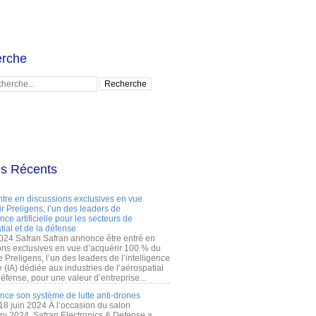
rche
es Récents
ntre en discussions exclusives en vue
r Preligens, l’un des leaders de
gence artificielle pour les secteurs de
tial et de la défense
2024 Safran Safran annonce être entré en
ons exclusives en vue d’acquérir 100 % du
e Preligens, l’un des leaders de l’intelligence
lle (IA) dédiée aux industries de l’aérospatial
défense, pour une valeur d’entreprise...
ance son système de lutte anti-drones
 18 juin 2024 À l’occasion du salon
ry 2024, Safran Electronics & Defense a