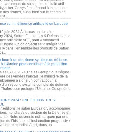
e lancement de sa solution de lutte anti-
kyjacker. Ce système répond à la menace
te des drones, aussi bien sur le champ de
u’à...
nce son intelligence artificielle embarquée
 19 juin 2024 À l’occasion du salon
ry 2024, Safran Electronics & Defense lance
gence artificielle ACE, pour « Advanced
 Engine ». Son objectif est d’intégrer des
s IA dans l’ensemble des produits de Safran
cs...
a fournir un deuxième système de défense
à l’Ukraine pour contribuer à la protection
rritoire
ales 07/06/2024 Thales Group Sous l’égide
ère des Armées français, le ministère de la
ukrainien a signé un contrat pour la
re d’un second système complet de défense
 Thales pour protéger l’Ukraine. Ce système
ORY 2024 : UNE ÉDITION TRÈS
UE
7 éditions, le salon Eurosatory accompagne
tions mondiales du secteur de la Défense et
curité. Notre décennie est marquée par une
ion de l’histoire et l’instauration progressive
el ordre mondial. Ainsi, dans un...