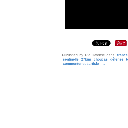
Published by RP Defense
dans
france
sentinelle
27bim
choucas
défense
t
commenter cet article
…