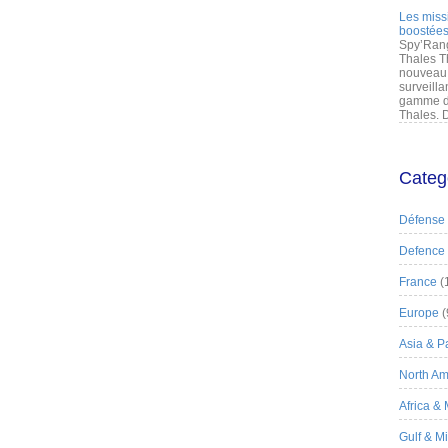
Les miss
boostées
Spy’Rang
Thales T
nouveau 
surveilla
gamme de
Thales. D
Categ
Défense
Defence
France
(
Europe
(
Asia & Pa
North Am
Africa &
Gulf & M