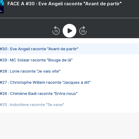
FACE A #30 : Eve Angeli raconte "Avant de partir"
#30 : Eve Angeli raconte "Avant de partir"
#29 : MC Solaar raconte "Bouge de là"
28 : Lorie raconte "Je vais vite"
#27 : Christophe Willem raconte "Jacques a dit"
#26 : Chimène Badi raconte "Entre nous"
#25 : Indochine raconte "3e sexe"
#24 : Zaho raconte "C'est chelou"
#23 : Patrick Bruel raconte "Au café des délices"
#22 : Kyo raconte "Le chemin"