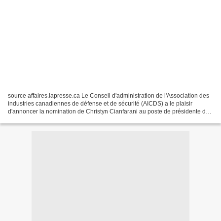
source affaires.lapresse.ca Le Conseil d'administration de l'Association des
industries canadiennes de défense et de sécurité (AICDS) a le plaisir
d'annoncer la nomination de Christyn Cianfarani au poste de présidente de
l'Association, à compter du 22...