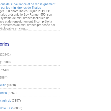
ions de surveillance et de renseignement
 par les mini drones de Thales
er 550 photoThales 18 juin 2019 CP
hales présente le Spy’Ranger 550, son
système de mini drones tactiques de
nce et de renseignement. Il complète la
 systèmes de mini drones proposée par
éployable en vingt...
ories
(20241)
(18989)
14639)
9884)
cific
(8460)
erica
(8252)
 Maghreb
(7157)
iddle East
(6838)