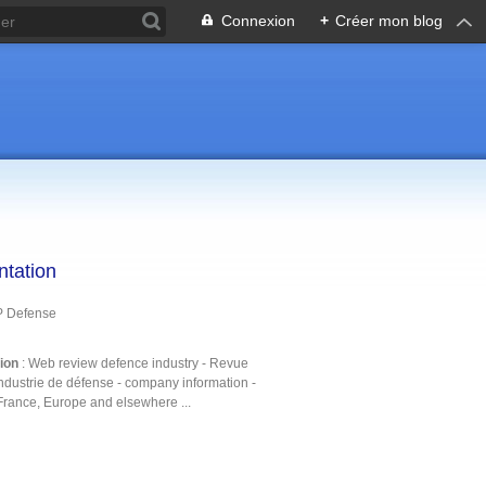
Connexion
+
Créer mon blog
ntation
P Defense
tion
: Web review defence industry - Revue
ndustrie de défense - company information -
France, Europe and elsewhere ...