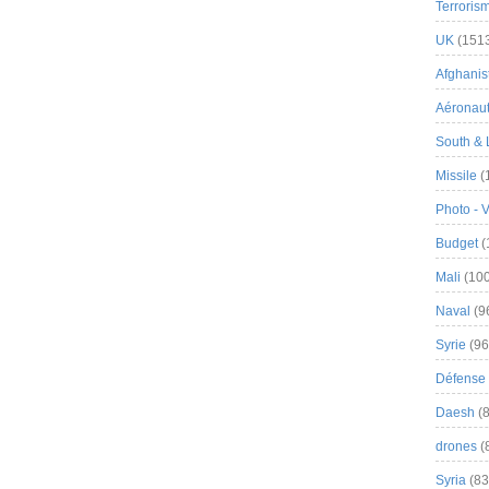
Terroris
UK
(151
Afghanist
Aéronau
South & 
Missile
(
Photo - 
Budget
(
Mali
(100
Naval
(9
Syrie
(96
Défense 
Daesh
(8
drones
(
Syria
(83