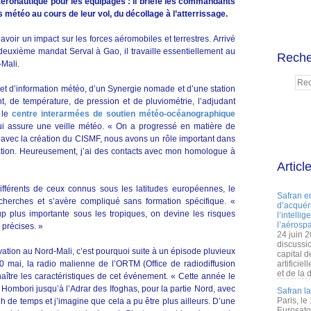
aéronautique pour les équipages : il briefe les commandants
 météo au cours de leur vol, du décollage à l’atterrissage.
 avoir un impact sur les forces aéromobiles et terrestres. Arrivé
 deuxième mandat Serval à Gao, il travaille essentiellement au
Reche
-Mali.
 et d’information météo, d’un Synergie nomade et d’une station
, de température, de pression et de pluviométrie, l’adjudant
 le
centre interarmées de soutien météo-océanographique
ui assure une veille météo. « On a progressé en matière de
 avec la création du CISMF, nous avons un rôle important dans
ration. Heureusement, j’ai des contacts avec mon homologue à
Articl
fférents de ceux connus sous les latitudes européennes, le
Safran e
recherches et s’avère compliqué sans formation spécifique. «
d’acquéri
up plus importante sous les tropiques, on devine les risques
l’intelli
l’aérospa
s précises. »
24 juin 
discussi
ation au Nord-Mali, c’est pourquoi suite à un épisode pluvieux
capital d
0 mai, la radio malienne de l’ORTM (Office de radiodiffusion
artificie
et de la 
nnaître les caractéristiques de cet événement. « Cette année le
Hombori jusqu’à l’Adrar des Ifoghas, pour la partie Nord, avec
Safran l
Paris, le
 de temps et j’imagine que cela a pu être plus ailleurs. D’une
Eurosato