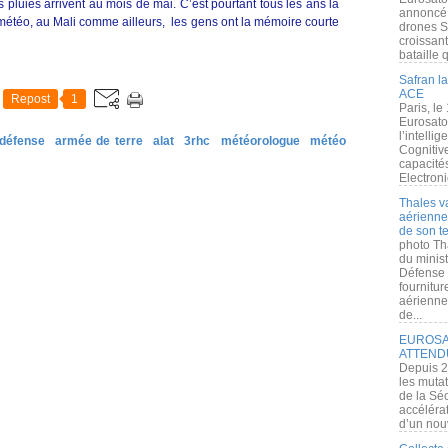
pluies arrivent au mois de mai. C’est pourtant tous les ans la
annoncé l
 météo, au Mali comme ailleurs, les gens ont la mémoire courte
drones S
croissan
bataille q
Safran la
ACE
Repost
1
Paris, le
Eurosato
l’intelli
défense
armée de terre
alat
3rhc
météorologue
météo
Cognitive
capacité
Electroni
Thales v
aérienne 
de son te
photo Th
du minist
Défense 
fournitu
aérienne
de...
EUROSAT
ATTEND
Depuis 2
les muta
de la Sé
accélérat
d’un nouv