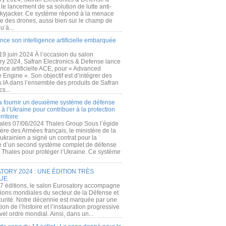
e lancement de sa solution de lutte anti-
kyjacker. Ce système répond à la menace
te des drones, aussi bien sur le champ de
u’à...
nce son intelligence artificielle embarquée
 19 juin 2024 À l’occasion du salon
ry 2024, Safran Electronics & Defense lance
gence artificielle ACE, pour « Advanced
 Engine ». Son objectif est d’intégrer des
s IA dans l’ensemble des produits de Safran
cs...
a fournir un deuxième système de défense
à l’Ukraine pour contribuer à la protection
rritoire
ales 07/06/2024 Thales Group Sous l’égide
ère des Armées français, le ministère de la
ukrainien a signé un contrat pour la
re d’un second système complet de défense
 Thales pour protéger l’Ukraine. Ce système
ORY 2024 : UNE ÉDITION TRÈS
UE
7 éditions, le salon Eurosatory accompagne
tions mondiales du secteur de la Défense et
curité. Notre décennie est marquée par une
ion de l’histoire et l’instauration progressive
el ordre mondial. Ainsi, dans un...