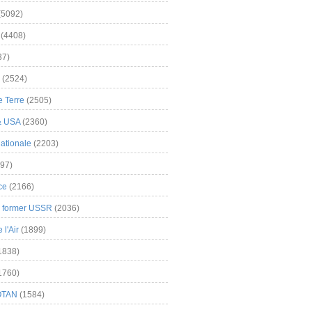
(5092)
(4408)
37)
(2524)
 Terre
(2505)
& USA
(2360)
ationale
(2203)
97)
ce
(2166)
& former USSR
(2036)
l'Air
(1899)
1838)
1760)
OTAN
(1584)