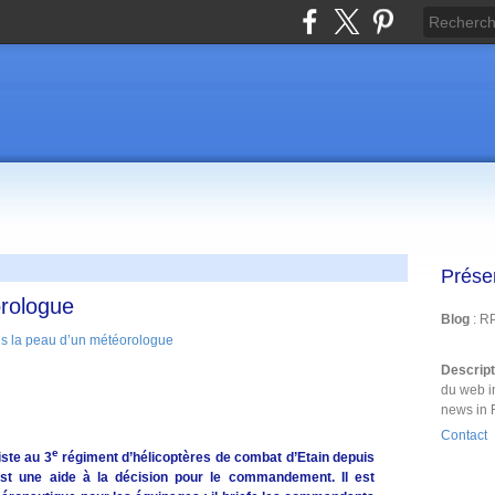
Prése
rologue
Blog
: R
Descrip
du web i
news in 
Contact
e
iste au 3
régiment d’hélicoptères de combat d’Etain depuis
est une aide à la décision pour le commandement. Il est