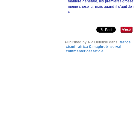
manière générale, les premières grosses 
même chose ici, mais quand il s’agit de
»
Published by RP Defense
dans
france
cismf
africa & maghreb
serval
commenter cet article
…