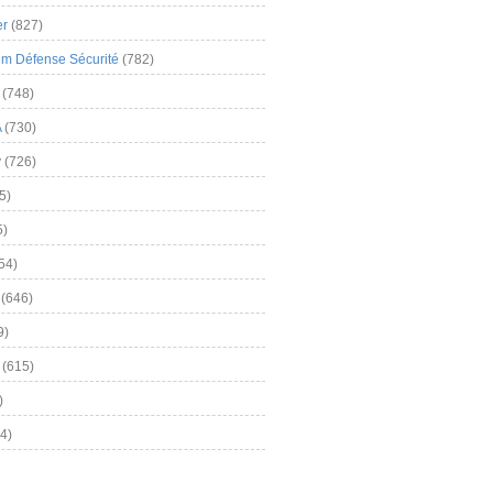
er
(827)
m Défense Sécurité
(782)
(748)
A
(730)
y
(726)
5)
5)
54)
(646)
9)
(615)
)
4)