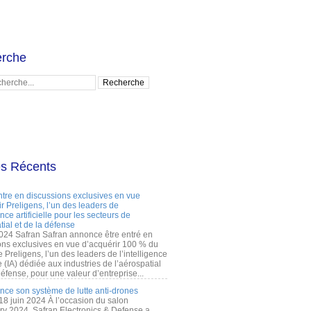
rche
es Récents
ntre en discussions exclusives en vue
r Preligens, l’un des leaders de
gence artificielle pour les secteurs de
tial et de la défense
2024 Safran Safran annonce être entré en
ons exclusives en vue d’acquérir 100 % du
e Preligens, l’un des leaders de l’intelligence
lle (IA) dédiée aux industries de l’aérospatial
défense, pour une valeur d’entreprise...
ance son système de lutte anti-drones
 18 juin 2024 À l’occasion du salon
ry 2024, Safran Electronics & Defense a