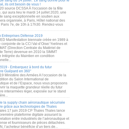
de sang du 14 juillet : Le sang donné pour le
é, ils ont besoin de vous !
20 source DCSSA À l'occasion de la fête
, qui aura lieu le mardi 14 juillet 2020, une
 de sang exceptionnelle en soutien aux
era organisée, à Paris, Hôtel national des
s Paris 7e, de 10h à 17h30. Rendez-vous
.
 Entreprises Défense 2019
FED Manifestation biennale créée en 1989 à
ive conjointe de la CCI Val-d’Oise/ Yvelines et
MAT (Direction Centrale du Matériel de
de Terre) devenue en 2010 la SIMMT
e Intégrée du Maintien en condition
nelle...
2019 - Embarquez à bord du futur
ère Guépard en 360°
19 Ministère des Armées A l’occasion de la
ition du Salon International de
utique et de l’Espace, nous vous proposons
rir la maquette grandeur réelle du futur
ère interarmées léger, exposée sur le stand
ère...
 de la supply chain aéronautique sécurisée
re grâce aux technologies de Thales
ales 17 juin 2019 CP Thales Thales lance
première plateforme digitale assurant la
elation entre industriels de l’aéronautique et
fense et fournisseurs de pièces détachées.
, l’acheteur bénéficie d’un tiers de...