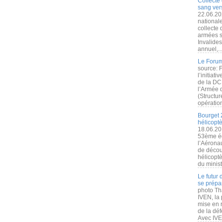
Collecte 
sang vers
22.06.20
nationale
collecte
armées s
Invalide
annuel,..
Le Forum
source: 
l’initiat
de la DC
l’Armée 
(Structur
opération
Bourget 
hélicopt
18.06.20
53ème éd
l’Aérona
de découv
hélicopt
du minist
Le futur
se prépa
photo Th
IVEN, la 
mise en r
de la dé
Avec IVEN