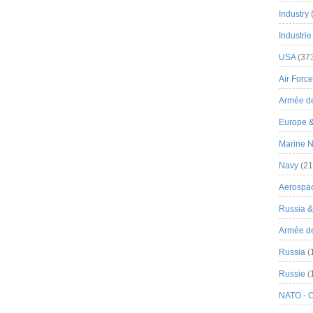
Industry
Industrie
USA
(37
Air Force
Armée de
Europe 
Marine N
Navy
(21
Aerospa
Russia 
Armée de 
Russia
(
Russie
(
NATO - 