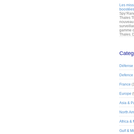
Les miss
boostées
Spy’Rang
Thales T
nouveau 
surveilla
gamme de
Thales. D
Categ
Défense
Defence
France
(
Europe
(
Asia & Pa
North Am
Africa &
Gulf & M