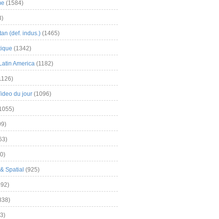
me
(1584)
3)
an (def. indus.)
(1465)
tique
(1342)
Latin America
(1182)
1126)
Video du jour
(1096)
1055)
9)
63)
0)
& Spatial
(925)
92)
838)
3)