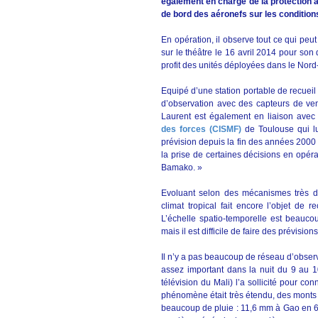
également en charge de la protection 
de bord des aéronefs sur les conditions
En opération, il observe tout ce qui peut
sur le théâtre le 16 avril 2014 pour son
profit des unités déployées dans le Nord
Equipé d’une station portable de recueil
d’observation avec des capteurs de vent
Laurent est également en liaison avec
des forces (CISMF)
de Toulouse qui l
prévision depuis la fin des années 2000
la prise de certaines décisions en opé
Bamako. »
Evoluant selon des mécanismes très di
climat tropical fait encore l’objet de 
L’échelle spatio-temporelle est beauco
mais il est difficile de faire des prévision
Il n’y a pas beaucoup de réseau d’observ
assez important dans la nuit du 9 au 1
télévision du Mali) l’a sollicité pour co
phénomène était très étendu, des monts 
beaucoup de pluie : 11,6 mm à Gao en 6h