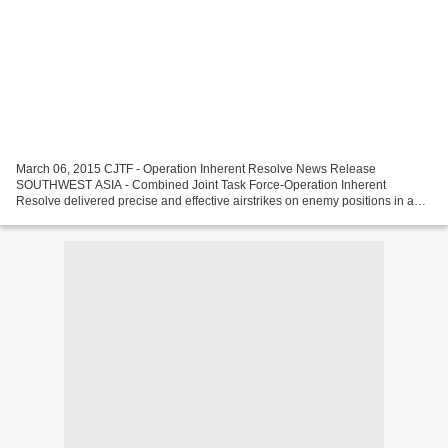
March 06, 2015 CJTF - Operation Inherent Resolve News Release
SOUTHWEST ASIA - Combined Joint Task Force-Operation Inherent
Resolve delivered precise and effective airstrikes on enemy positions in and
around Al Baghdadi, in support of the Iraqi Government's...