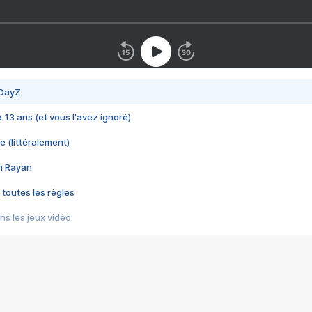
 DayZ
 a 13 ans (et vous l'avez ignoré)
e (littéralement)
im Rayan
 toutes les règles
s les jeux vidéo
us choquant de Rockstar ? - Le scandale BULLY
e plus moche de Steam
du RÊVE tourne au CAUCHEMAR