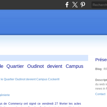
Prése
le Quartier Oudinot devient Campus
Blog
: R
Descrip
du web i
news in 
Contact
génierie
 de Commercy ont signé ce vendredi 27 février les actes