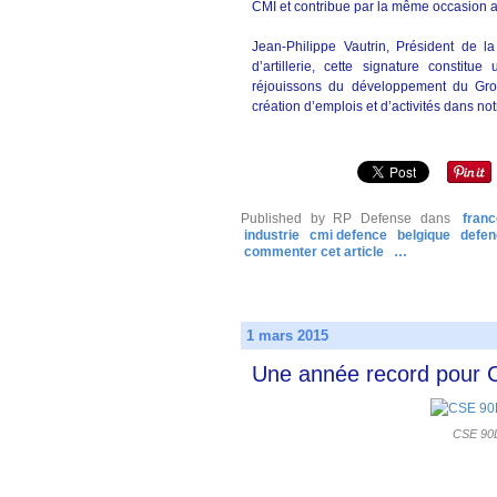
CMI et contribue par la même occasion 
Jean-Philippe Vautrin, Président de 
d’artillerie, cette signature consti
réjouissons du développement du Gro
création d’emplois et d’activités dans notr
Published by RP Defense
dans
franc
industrie
cmi defence
belgique
defen
commenter cet article
…
1 mars 2015
Une année record pour 
CSE 90L