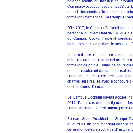
notariés relatifs au transfert de propri
Commercy occupée jusqu’en 2013 par le 
en est désormais officiellement proprié
formation international : le
Campus Cocke
D’ici 2017, le Campus Cockerill permet
personnel ou clients tant de CMI que d’
du Campus Cockerill devrait conduire
indirects sur le site et dans le bassin d
Le projet prévoit la réhabilitation de
infrastructures. Leur architecture et le
formation de pointe : salles de cours cla
quartier résidentiel de standing (salle
sur un terrain de 10 hectares et compte
chantier sera réalisé avec le concours d’
de 70 millions d’euros.
Le Campus Cockerill devrait accueillir 
2017. Parmi ces derniers figureront le
contrat de longue durée obtenu par le 
Bernard Serin, Président du Groupe CMI 
aujourd’hui un pas important dans la co
cet endroit célèbre et chargé d’histoire