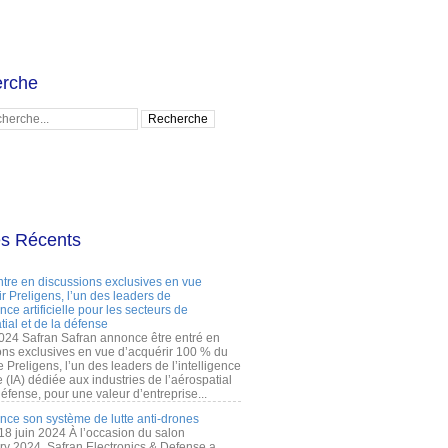
rche
es Récents
ntre en discussions exclusives en vue
r Preligens, l’un des leaders de
gence artificielle pour les secteurs de
tial et de la défense
2024 Safran Safran annonce être entré en
ons exclusives en vue d’acquérir 100 % du
e Preligens, l’un des leaders de l’intelligence
lle (IA) dédiée aux industries de l’aérospatial
défense, pour une valeur d’entreprise...
ance son système de lutte anti-drones
 18 juin 2024 À l’occasion du salon
ry 2024, Safran Electronics & Defense a