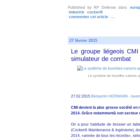
Published by RP Defense
dans
euro
industrie
cockerill
commenter cet article
…
27 février 2015
Le groupe liégeois CMI
simulateur de combat
Le système de tourelles-canons 
27.02.2015
Benjamin HERMANN - laveni
CMI devient la plus grosse société en 
2014. Grâce notammentà son secteur 
On a pour habitude de brosser un tablea
(Cockerill Maintenance & Ingénierie), don
2014, «année de tous les records», selon