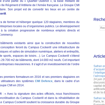
été d’une partie du « Quartier Oudinot », la base militaire de
8e Régiment d’Artillerie de l’Armée française. Le Groupe CMI
taire. Son projet est de convertir les lieux en un centre de
rill
.
Reche
tra de former et héberger quelque 120 stagiaires, membres du
entreprises locales ou d’organismes publics. Le développement
 à la création progressive de nombreux emplois directs et
e Commercy.
s bâtiments existants ainsi que la construction de nouvelles
ur conception feront du Campus Cockerill une infrastructure de
ssiques et salles de simulation numérique, ateliers et entrepôts,
Articl
s de sports, espaces de loisirs…). Le Campus Cockerill s’étend
ra 29.700 m2 de bâtiments, dont 14.000 m2 neufs. Cet important
entreprises meusiennes. Il s’agit d’un investissement de l’ordre
Safran e
d’acquéri
l’intelli
l’aérospa
ses premiers formateurs en 2016 et ses premiers stagiaires en
24 juin 
s utilisateurs des systèmes
CMI Defence
, dans le cadre d’un
discussi
Groupe CMI en 2014.
capital d
artificie
et de la 
: « Avec la signature des actes officiels, nous franchissons
ncrétisation du Campus Cockerill et dans la réhabilitation de
Safran l
Paris, le
. Le Campus Cockerill soutient la croissance durable du Groupe
Eurosato