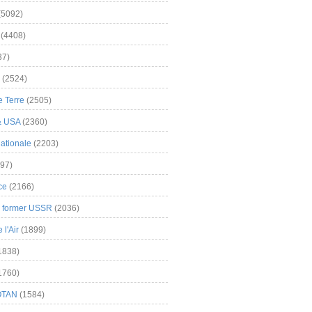
(5092)
(4408)
37)
(2524)
 Terre
(2505)
& USA
(2360)
ationale
(2203)
97)
ce
(2166)
& former USSR
(2036)
l'Air
(1899)
1838)
1760)
OTAN
(1584)