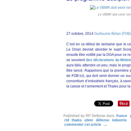
Le VBMR doit venir rem
27 octobre, 2014
Guillaume Belan (FOB)
C’est en ce début de semaine que le com
Le Drian devrait aborder le sujet Sco
ensuite être notifié par la DGA pour ce 
se souvient
des déclarations du Minist
aura fallu attendre un peu, mais le prog
être lancé. Rappelons que la première par
de FOB ici), qui doit venir donner un s
consortium d’industriels français, à sav
la caisse et l’armement et Thales pour la
Published by RP Defense
dans
france
rtd
thales
ebmr
défense
industrie
commenter cet article
…