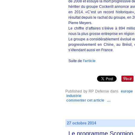
de 2008 et essuyé la mort progressive de 
héritier du groupe Cockerill annonce av
en 2014. «C’est un record historique»,
résultat depuis le rachat du groupe, en 2
Pierre Meyers.
Le chiffre d’affaires s’élève à 894 mill
nous la plus grosse entreprise en région
Le groupe a considérablement évolué en 
progressivement en Chine, au Brésil, 
s’étendant aussi en France.
Suite de
l’article
Published by RP Defense
dans
europe
industrie
commenter cet article
…
27 octobre 2014
Le programme Scorpion e