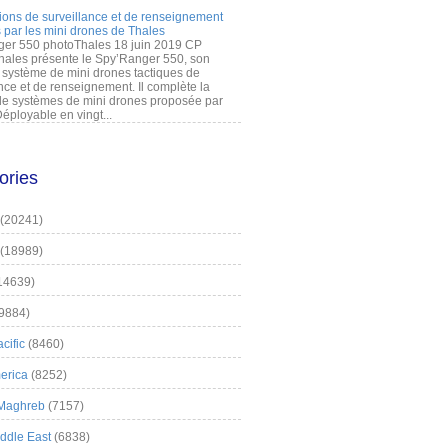
ions de surveillance et de renseignement
 par les mini drones de Thales
er 550 photoThales 18 juin 2019 CP
hales présente le Spy’Ranger 550, son
système de mini drones tactiques de
nce et de renseignement. Il complète la
 systèmes de mini drones proposée par
éployable en vingt...
ories
(20241)
(18989)
14639)
9884)
cific
(8460)
erica
(8252)
 Maghreb
(7157)
iddle East
(6838)