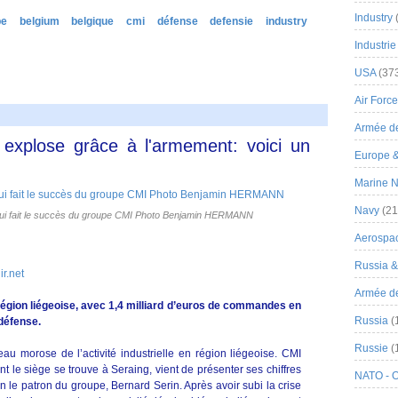
Industry
pe
belgium
belgique
cmi
défense
defensie
industry
Industrie
USA
(37
Air Force
Armée de
 explose grâce à l'armement: voici un
Europe 
Marine N
Navy
(21
qui fait le succès du groupe CMI Photo Benjamin HERMANN
Aerospa
Russia 
r.net
Armée de 
région liégeoise, avec 1,4 milliard d’euros de commandes en
Russia
(
défense.
Russie
(
u morose de l’activité industrielle en région liégeoise. CMI
t le siège se trouve à Seraing, vient de présenter ses chiffres
NATO - 
 le patron du groupe, Bernard Serin. Après avoir subi la crise