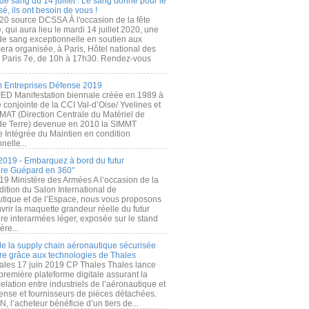
de sang du 14 juillet : Le sang donné pour le
é, ils ont besoin de vous !
20 source DCSSA À l'occasion de la fête
, qui aura lieu le mardi 14 juillet 2020, une
 de sang exceptionnelle en soutien aux
era organisée, à Paris, Hôtel national des
s Paris 7e, de 10h à 17h30. Rendez-vous
.
 Entreprises Défense 2019
FED Manifestation biennale créée en 1989 à
ive conjointe de la CCI Val-d’Oise/ Yvelines et
MAT (Direction Centrale du Matériel de
de Terre) devenue en 2010 la SIMMT
e Intégrée du Maintien en condition
nelle...
2019 - Embarquez à bord du futur
ère Guépard en 360°
19 Ministère des Armées A l’occasion de la
ition du Salon International de
utique et de l’Espace, nous vous proposons
rir la maquette grandeur réelle du futur
ère interarmées léger, exposée sur le stand
ère...
 de la supply chain aéronautique sécurisée
re grâce aux technologies de Thales
ales 17 juin 2019 CP Thales Thales lance
première plateforme digitale assurant la
elation entre industriels de l’aéronautique et
fense et fournisseurs de pièces détachées.
, l’acheteur bénéficie d’un tiers de...