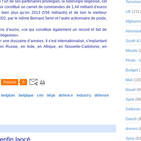
l’un de ses partenaires privilégiés, la sidérurgie liégeoise, cet
Terroris
oir constitué un carnet de commandes de 1,44 milliard d’euros
UK
(151
 bien plus qu’en 2013 (556 milliards) et de loin le meilleur
002, par le même Bernard Serin et l’autre actionnaire de poids,
Afghanist
ions d’euros, «ce qui constitue également un record et fait de
Aéronau
 liégeoise».
une douzaine d’années. Il s’est internationalisé, s’implantant
South & 
en Russie, en Inde, en Afrique, en Nouvelle-Calédonie, en
Missile
(
Photo - 
Budget
(
Mali
(100
Repost
0
Naval
(9
belgium
belgique
cmi
liège
defence
industry
défense
Syrie
(96
Défense 
Daesh
(8
drones
(
nfin lancé
Syria
(83