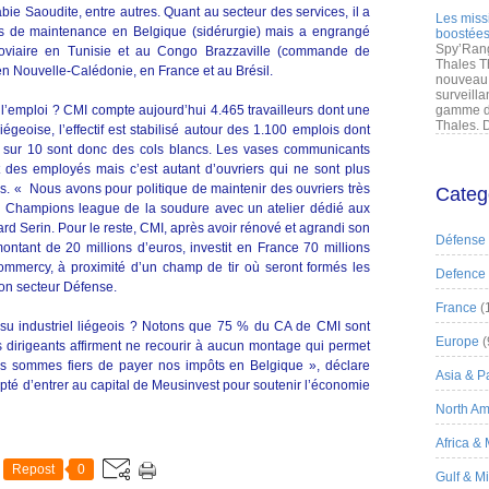
bie Saoudite, entre autres. Quant au secteur des services, il a
Les miss
ers de maintenance en Belgique (sidérurgie) mais a engrangé
boostées
Spy’Rang
rroviaire en Tunisie et au Congo Brazzaville (commande de
Thales T
en Nouvelle-Calédonie, en France et au Brésil.
nouveau 
surveilla
 l’emploi ? CMI compte aujourd’hui 4.465 travailleurs dont une
gamme de
Thales. D
égeoise, l’effectif est stabilisé autour des 1.100 emplois dont
 sur 10 sont donc des cols blancs. Les vases communicants
 des employés mais c’est autant d’ouvriers qui ne sont plus
s. « Nous avons pour politique de maintenir des ouvriers très
Categ
 la Champions league de la soudure avec un atelier dédié aux
ard Serin. Pour le reste, CMI, après avoir rénové et agrandi son
Défense
ntant de 20 millions d’euros, investit en France 70 millions
mmercy, à proximité d’un champ de tir où seront formés les
Defence
son secteur Défense.
France
(
issu industriel liégeois ? Notons que 75 % du CA de CMI sont
Europe
(
 dirigeants affirment ne recourir à aucun montage qui permet
Nous sommes fiers de payer nos impôts en Belgique », déclare
Asia & Pa
pté d’entrer au capital de Meusinvest pour soutenir l’économie
North Am
Africa &
Repost
0
Gulf & M