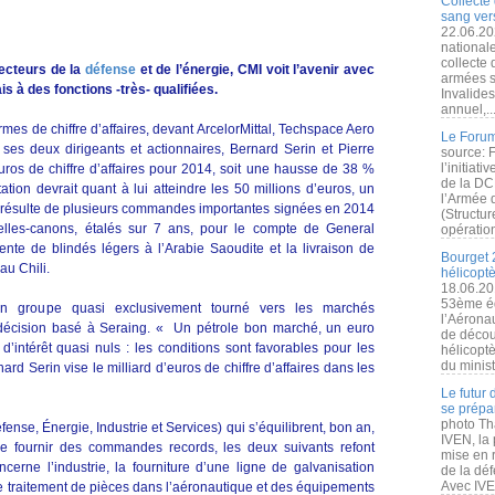
Collecte 
sang vers
22.06.20
nationale
collecte
ecteurs de la
défense
et de l’énergie, CMI voit l’avenir avec
armées s
à des fonctions -très- qualifiées.
Invalide
annuel,..
mes de chiffre d’affaires, devant ArcelorMittal, Techspace Aero
Le Forum
ses deux dirigeants et actionnaires, Bernard Serin et Pierre
source: 
l’initiat
ros de chiffre d’affaires pour 2014, soit une hausse de 38 %
de la DC
ation devrait quant à lui atteindre les 50 millions d’euros, un
l’Armée 
 résulte de plusieurs commandes importantes signées en 2014
(Structur
relles-canons, étalés sur 7 ans, pour le compte de General
opération
nte de blindés légers à l’Arabie Saoudite et la livraison de
Bourget 
au Chili.
hélicopt
18.06.20
53ème éd
on groupe quasi exclusivement tourné vers les marchés
l’Aérona
 décision basé à Seraing. « Un pétrole bon marché, un euro
de découv
 d’intérêt quasi nuls : les conditions sont favorables pour les
hélicopt
du minist
d Serin vise le milliard d’euros de chiffre d’affaires dans les
Le futur
se prépa
photo Th
ense, Énergie, Industrie et Services) qui s’équilibrent, bon an,
IVEN, la 
e fournir des commandes records, les deux suivants refont
mise en r
erne l’industrie, la fourniture d’une ligne de galvanisation
de la dé
Avec IVEN
le traitement de pièces dans l’aéronautique et des équipements