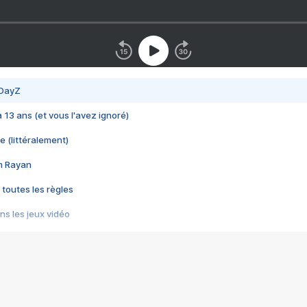
 DayZ
 a 13 ans (et vous l'avez ignoré)
e (littéralement)
im Rayan
 toutes les règles
s les jeux vidéo
us choquant de Rockstar ? - Le scandale BULLY
e plus moche de Steam
du RÊVE tourne au CAUCHEMAR