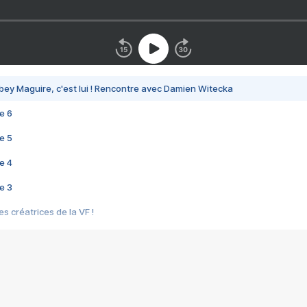
bey Maguire, c'est lui ! Rencontre avec Damien Witecka
e 6
e 5
e 4
e 3
s créatrices de la VF !
e 2
e 1
e Mektoub My Love arrive enfin ! Rencontre avec Shaïn Boumedine et Sal