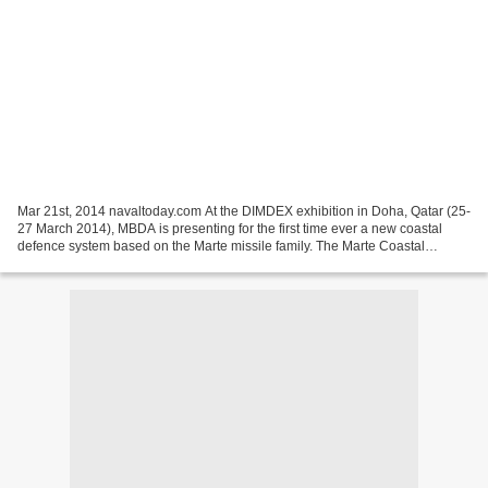
Mar 21st, 2014 navaltoday.com At the DIMDEX exhibition in Doha, Qatar (25-
27 March 2014), MBDA is presenting for the first time ever a new coastal
defence system based on the Marte missile family. The Marte Coastal
Defence System (MCDS) guarantees maritime...