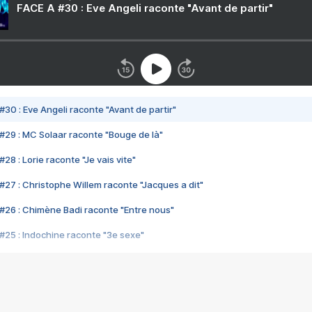
FACE A #30 : Eve Angeli raconte "Avant de partir"
#30 : Eve Angeli raconte "Avant de partir"
#29 : MC Solaar raconte "Bouge de là"
28 : Lorie raconte "Je vais vite"
#27 : Christophe Willem raconte "Jacques a dit"
#26 : Chimène Badi raconte "Entre nous"
#25 : Indochine raconte "3e sexe"
#24 : Zaho raconte "C'est chelou"
#23 : Patrick Bruel raconte "Au café des délices"
#22 : Kyo raconte "Le chemin"