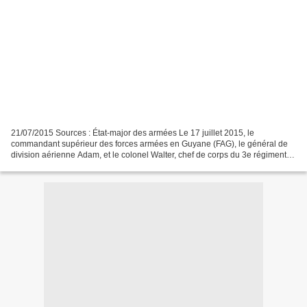
21/07/2015 Sources : État-major des armées Le 17 juillet 2015, le
commandant supérieur des forces armées en Guyane (FAG), le général de
division aérienne Adam, et le colonel Walter, chef de corps du 3e régiment
étranger d’infanterie (3e REI), ont accueilli...