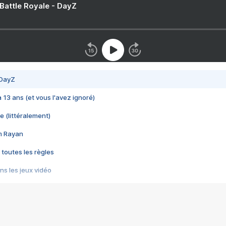
 Battle Royale - DayZ
 DayZ
 a 13 ans (et vous l'avez ignoré)
e (littéralement)
im Rayan
 toutes les règles
s les jeux vidéo
us choquant de Rockstar ? - Le scandale BULLY
e plus moche de Steam
du RÊVE tourne au CAUCHEMAR