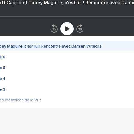
 DiCaprio et Tobey Maguire, c'est lui ! Rencontre avec Dam
bey Maguire, c'est lui ! Rencontre avec Damien Witecka
e 6
e 5
e 4
e 3
s créatrices de la VF !
e 2
e 1
e Mektoub My Love arrive enfin ! Rencontre avec Shaïn Boumedine et Sal