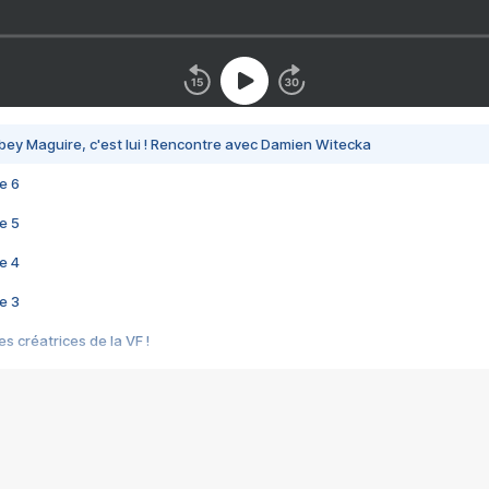
bey Maguire, c'est lui ! Rencontre avec Damien Witecka
e 6
e 5
e 4
e 3
s créatrices de la VF !
e 2
e 1
e Mektoub My Love arrive enfin ! Rencontre avec Shaïn Boumedine et Sal