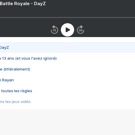
 Battle Royale - DayZ
 DayZ
 a 13 ans (et vous l'avez ignoré)
e (littéralement)
im Rayan
 toutes les règles
s les jeux vidéo
us choquant de Rockstar ? - Le scandale BULLY
e plus moche de Steam
du RÊVE tourne au CAUCHEMAR