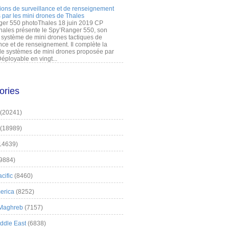
ions de surveillance et de renseignement
 par les mini drones de Thales
er 550 photoThales 18 juin 2019 CP
hales présente le Spy’Ranger 550, son
système de mini drones tactiques de
nce et de renseignement. Il complète la
 systèmes de mini drones proposée par
éployable en vingt...
ories
(20241)
(18989)
14639)
9884)
cific
(8460)
erica
(8252)
 Maghreb
(7157)
iddle East
(6838)