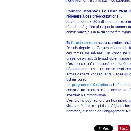
l’engagement, il y a le sacrifice suprême e
Pourtant Jean-Yves Le Drian vient 
répondre à ces préoccupations…
Soyons sérieux, 30 millions d’euros pou
réalité qu’à guère plus que la somme d
conviendrez, au-delà du caractère symbol
Et l’
armée de terre
est la première vi
Je suis député de Castres et donc du 8
ces forces de mêlées. Un conflit ne s
présence au sol. Si le sud lybien risque 
c’est parce qu’à l’opposé de l’opérat
déploiement au sol. On ne se rend comp
armée de terre conséquente. Croire qu’on
est un leurre.
Le
programme Scorpion
est très impo
conçu à un moment où la donne stratégi
attention à l’immobilisme.
J’en profite pour rendre un hommage app
visite au Mali et cinq fois en Afghanista
hommes, leur sens de l’engagement. Nos