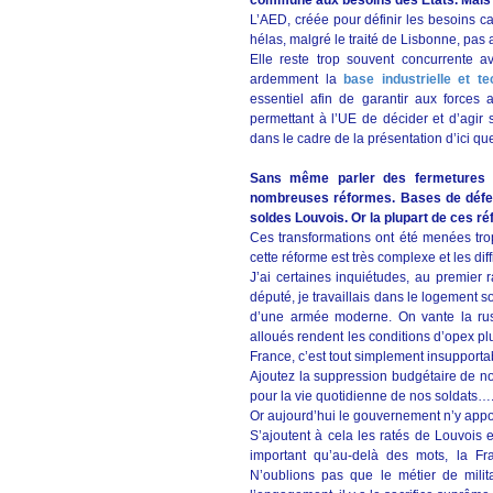
commune aux besoins des Etats. Mais e
L’AED, créée pour définir les besoins cap
hélas, malgré le traité de Lisbonne, pas
Elle reste trop souvent concurrente 
ardemment la
base industrielle et 
essentiel afin de garantir aux forces
permettant à l’UE de décider et d’agir 
dans le cadre de la présentation d’ici qu
Sans même parler des fermetures d
nombreuses réformes. Bases de défen
soldes Louvois. Or la plupart de ces r
Ces transformations ont été menées tro
cette réforme est très complexe et les dif
J’ai certaines inquiétudes, au premier r
député, je travaillais dans le logement 
d’une armée moderne. On vante la rust
alloués rendent les conditions d’opex p
France, c’est tout simplement insupporta
Ajoutez la suppression budgétaire de no
pour la vie quotidienne de nos soldats…
Or aujourd’hui le gouvernement n’y appo
S’ajoutent à cela les ratés de Louvois et
important qu’au-delà des mots, la Fr
N’oublions pas que le métier de milit