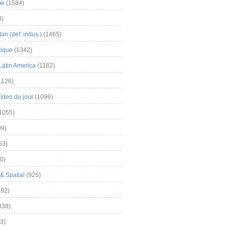
me
(1584)
3)
an (def. indus.)
(1465)
tique
(1342)
Latin America
(1182)
1126)
Video du jour
(1096)
1055)
9)
63)
0)
& Spatial
(925)
92)
838)
3)