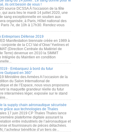
de sang du 14 juillet : Le sang donné pour le
é, ils ont besoin de vous !
20 source DCSSA À l'occasion de la fête
, qui aura lieu le mardi 14 juillet 2020, une
 de sang exceptionnelle en soutien aux
era organisée, à Paris, Hôtel national des
s Paris 7e, de 10h à 17h30. Rendez-vous
.
 Entreprises Défense 2019
FED Manifestation biennale créée en 1989 à
ive conjointe de la CCI Val-d’Oise/ Yvelines et
MAT (Direction Centrale du Matériel de
de Terre) devenue en 2010 la SIMMT
e Intégrée du Maintien en condition
nelle...
2019 - Embarquez à bord du futur
ère Guépard en 360°
19 Ministère des Armées A l’occasion de la
ition du Salon International de
utique et de l’Espace, nous vous proposons
rir la maquette grandeur réelle du futur
ère interarmées léger, exposée sur le stand
ère...
 de la supply chain aéronautique sécurisée
re grâce aux technologies de Thales
ales 17 juin 2019 CP Thales Thales lance
première plateforme digitale assurant la
elation entre industriels de l’aéronautique et
fense et fournisseurs de pièces détachées.
, l’acheteur bénéficie d’un tiers de...