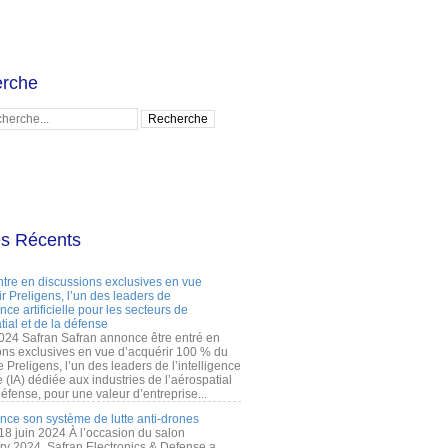
rche
es Récents
ntre en discussions exclusives en vue
r Preligens, l’un des leaders de
gence artificielle pour les secteurs de
tial et de la défense
2024 Safran Safran annonce être entré en
ons exclusives en vue d’acquérir 100 % du
e Preligens, l’un des leaders de l’intelligence
lle (IA) dédiée aux industries de l’aérospatial
défense, pour une valeur d’entreprise...
ance son système de lutte anti-drones
 18 juin 2024 À l’occasion du salon
ry 2024, Safran Electronics & Defense a