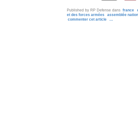
Published by RP Defense
dans
france
et des forces armées
assemblée nation
commenter cet article
…