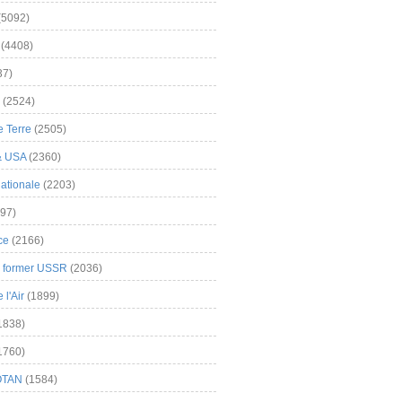
(5092)
(4408)
37)
(2524)
 Terre
(2505)
& USA
(2360)
ationale
(2203)
97)
ce
(2166)
& former USSR
(2036)
l'Air
(1899)
1838)
1760)
OTAN
(1584)