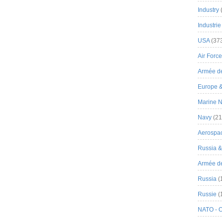
Industry
Industrie
USA
(37
Air Force
Armée de
Europe 
Marine N
Navy
(21
Aerospa
Russia 
Armée de 
Russia
(
Russie
(
NATO - 