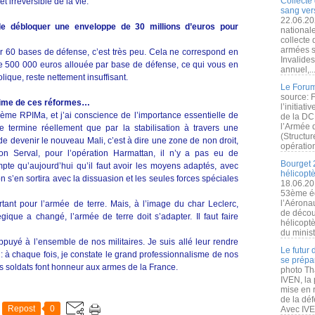
Collecte 
t irréversible de la vie.
sang vers
22.06.20
de débloquer une enveloppe de 30 millions d’euros pour
nationale
collecte
armées s
r 60 bases de défense, c’est très peu. Cela ne correspond en
Invalide
e 500 000 euros allouée par base de défense, ce qui vous en
annuel,..
ique, reste nettement insuffisant.
Le Forum
source: 
ctime de ces réformes…
l’initiat
ème RPIMa, et j’ai conscience de l’importance essentielle de
de la DC
l’Armée 
e termine réellement que par la stabilisation à travers une
(Structur
de devenir le nouveau Mali, c’est à dire une zone de non droit,
opération
ion Serval, pour l’opération Harmattan, il n’y a pas eu de
Bourget 
te qu’aujourd’hui qu’il faut avoir les moyens adaptés, avec
hélicopt
 s’en sortira avec la dissuasion et les seules forces spéciales
18.06.20
53ème éd
l’Aérona
rtant pour l’armée de terre. Mais, à l’image du char Leclerc,
de découv
que a changé, l’armée de terre doit s’adapter. Il faut faire
hélicopt
du minist
uyé à l’ensemble de nos militaires. Je suis allé leur rendre
Le futur
n : à chaque fois, je constate le grand professionnalisme de nos
se prépa
 soldats font honneur aux armes de la France.
photo Th
IVEN, la 
mise en r
de la dé
Repost
0
Avec IVEN