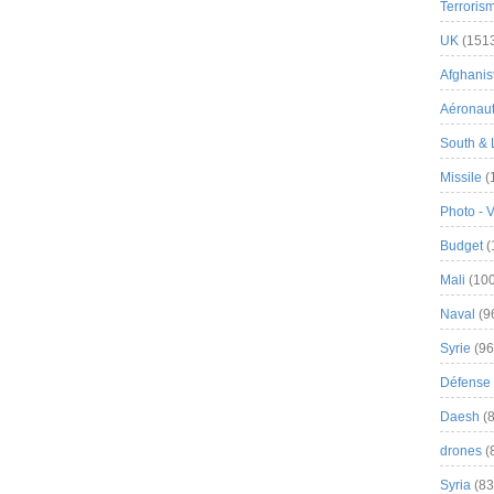
Terroris
UK
(151
Afghanist
Aéronau
South & 
Missile
(
Photo - 
Budget
(
Mali
(100
Naval
(9
Syrie
(96
Défense 
Daesh
(8
drones
(
Syria
(83