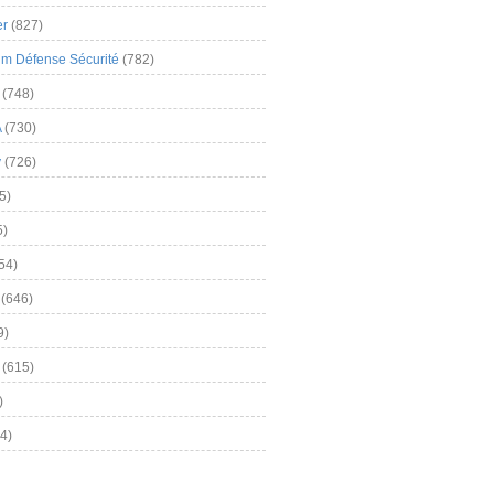
er
(827)
m Défense Sécurité
(782)
(748)
A
(730)
y
(726)
5)
5)
54)
(646)
9)
(615)
)
4)