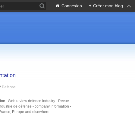
Connexion
+
Créer mon blog
ntation
P Defense
tion
: Web review defence industry - Revue
ndustrie de défense - company information -
France, Europe and elsewhere ...