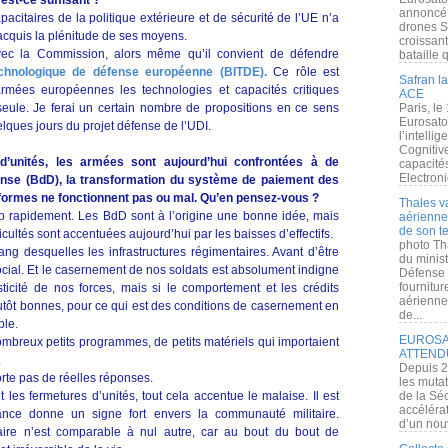
st-ce suffisant ?
annoncé l
acitaires de la politique extérieure et de sécurité de l’UE n’a
drones S
 acquis la plénitude de ses moyens.
croissan
avec la Commission, alors même qu’il convient de défendre
bataille q
technologique de défense européenne (
BITDE
).
Ce rôle est
Safran la
 armées européennes les technologies et capacités critiques
ACE
seule. Je ferai un certain nombre de propositions en ce sens
Paris, le
Eurosato
elques jours du projet défense de l’UDI.
l’intelli
Cognitive
’unités, les armées sont aujourd’hui confrontées à de
capacité
Electroni
se (BdD), la transformation du système de paiement des
éformes ne fonctionnent pas ou mal. Qu’en pensez-vous ?
Thales v
p rapidement. Les BdD sont à l’origine une bonne idée, mais
aérienne 
de son te
ficultés sont accentuées aujourd’hui par les baisses d’effectifs.
photo Th
ang desquelles les infrastructures régimentaires. Avant d’être
du minist
social. Et le casernement de nos soldats est absolument indigne
Défense 
fournitu
icité de nos forces, mais si le comportement et les crédits
aérienne
lutôt bonnes, pour ce qui est des conditions de casernement en
de...
ble.
EUROSAT
mbreux petits programmes, de petits matériels qui importaient
ATTEND
.
Depuis 2
rte pas de réelles réponses.
les muta
 les fermetures d’unités, tout cela accentue le malaise. Il est
de la Sé
accélérat
ance donne un signe fort envers la communauté militaire.
d’un nouv
aire n’est comparable à nul autre, car au bout du bout de