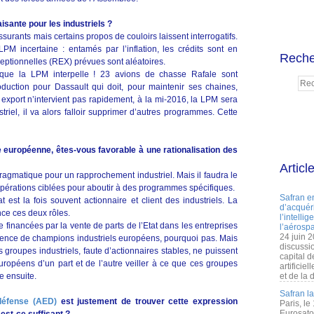
aisante pour les industriels ?
ssurants mais certains propos de couloirs laissent interrogatifs.
PM incertaine : entamés par l’inflation, les crédits sont en
Reche
eptionnelles (REX) prévues sont aléatoires.
 que la LPM interpelle ! 23 avions de chasse Rafale sont
uction pour Dassault qui doit, pour maintenir ses chaines,
 export n’intervient pas rapidement, à la mi-2016, la LPM sera
triel, il va alors falloir supprimer d’autres programmes. Cette
e européenne, êtes-vous favorable à une rationalisation des
Articl
pragmatique pour un rapprochement industriel. Mais il faudra le
coopérations ciblées pour aboutir à des programmes spécifiques.
Safran e
tat est la fois souvent actionnaire et client des industriels. La
d’acquéri
ce ces deux rôles.
l’intelli
financées par la vente de parts de l’Etat dans les entreprises
l’aérospa
24 juin 
rgence de champions industriels européens, pourquoi pas. Mais
discussi
es groupes industriels, faute d’actionnaires stables, ne puissent
capital d
européens d’un part et de l’autre veiller à ce que ces groupes
artificie
e ensuite.
et de la 
Safran l
défense (AED)
est justement de trouver cette expression
Paris, le
Eurosato