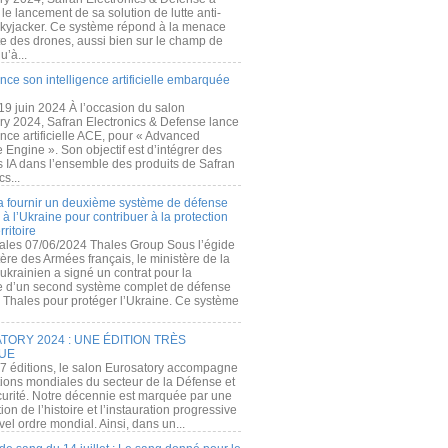
e lancement de sa solution de lutte anti-
kyjacker. Ce système répond à la menace
te des drones, aussi bien sur le champ de
u’à...
nce son intelligence artificielle embarquée
 19 juin 2024 À l’occasion du salon
ry 2024, Safran Electronics & Defense lance
gence artificielle ACE, pour « Advanced
 Engine ». Son objectif est d’intégrer des
s IA dans l’ensemble des produits de Safran
cs...
a fournir un deuxième système de défense
à l’Ukraine pour contribuer à la protection
rritoire
ales 07/06/2024 Thales Group Sous l’égide
ère des Armées français, le ministère de la
ukrainien a signé un contrat pour la
re d’un second système complet de défense
 Thales pour protéger l’Ukraine. Ce système
ORY 2024 : UNE ÉDITION TRÈS
UE
7 éditions, le salon Eurosatory accompagne
tions mondiales du secteur de la Défense et
curité. Notre décennie est marquée par une
ion de l’histoire et l’instauration progressive
el ordre mondial. Ainsi, dans un...