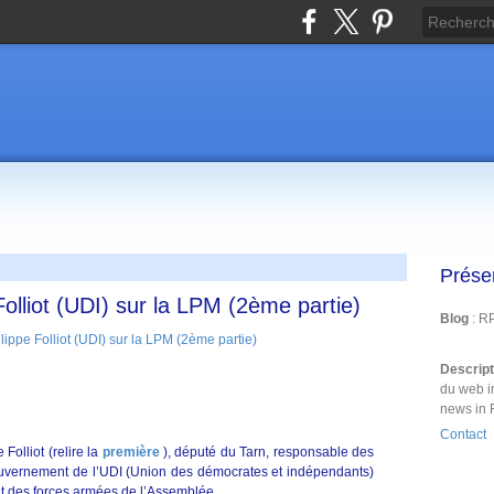
Prése
olliot (UDI) sur la LPM (2ème partie)
Blog
: R
Descrip
du web i
news in 
Contact
Folliot (relire la
première
), député du Tarn, responsable des
ouvernement de l’UDI (Union des démocrates et indépendants)
et des forces armées de l’Assemblée.