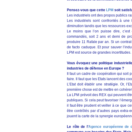
Pensez-vous que cette
LPM
soit satisf
Les industriels ont des propos publics ra
Les industriels sont confrontés à une L
diminution tandis que les ressources exc
Le moins que l’on puisse dire, c’est
commandés, soit 2 ans et demi de prod
produire 11 Rafale par an. Si un contrat
de facto caduque. Et pour sauver l’indus
LPM est source de grandes incertitudes.
Vous évoquez une politique industriell
industries de défense en Europe ?
Il faut un cadre de coopération qui soit 
faire. Il faut que les Etats lancent des 
L’Etat doit établir une stratégie. Or, l’E
première chose est de mettre en cohéren
La LPM prévoit des REX qui peuvent être 
publiques. Si cela peut favoriser l’éme
il faut être prudent et veiller à ce que c
être contrôlés par d’autres pays extra-
jouent la carte de la synergie européenn
Le rôle de l’
Agence européenne de 