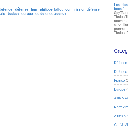
Les miss
boostées
defence
défense
lpm
philippe folliot
commission défense
Spy’Rang
ale
budget
europe
eu defence agency
Thales T
nouveau 
surveilla
gamme de
Thales. D
Categ
Défense
Defence
France
(
Europe
(
Asia & Pa
North Am
Africa &
Gulf & M