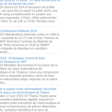
de sang du 14 juillet : Le sang donné pour le
é, ils ont besoin de vous !
20 source DCSSA À l'occasion de la fête
, qui aura lieu le mardi 14 juillet 2020, une
 de sang exceptionnelle en soutien aux
era organisée, à Paris, Hôtel national des
s Paris 7e, de 10h à 17h30. Rendez-vous
.
 Entreprises Défense 2019
FED Manifestation biennale créée en 1989 à
ive conjointe de la CCI Val-d’Oise/ Yvelines et
MAT (Direction Centrale du Matériel de
de Terre) devenue en 2010 la SIMMT
e Intégrée du Maintien en condition
nelle...
2019 - Embarquez à bord du futur
ère Guépard en 360°
19 Ministère des Armées A l’occasion de la
ition du Salon International de
utique et de l’Espace, nous vous proposons
rir la maquette grandeur réelle du futur
ère interarmées léger, exposée sur le stand
ère...
 de la supply chain aéronautique sécurisée
re grâce aux technologies de Thales
ales 17 juin 2019 CP Thales Thales lance
première plateforme digitale assurant la
elation entre industriels de l’aéronautique et
fense et fournisseurs de pièces détachées.
, l’acheteur bénéficie d’un tiers de...