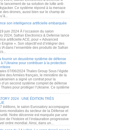
e lancement de sa solution de lutte anti-
kyjacker. Ce système répond à la menace
te des drones, aussi bien sur le champ de
u’à...
nce son intelligence artificielle embarquée
 19 juin 2024 À l’occasion du salon
ry 2024, Safran Electronics & Defense lance
gence artificielle ACE, pour « Advanced
 Engine ». Son objectif est d’intégrer des
s IA dans l’ensemble des produits de Safran
cs...
a fournir un deuxième système de défense
à l’Ukraine pour contribuer à la protection
rritoire
ales 07/06/2024 Thales Group Sous l’égide
ère des Armées français, le ministère de la
ukrainien a signé un contrat pour la
re d’un second système complet de défense
 Thales pour protéger l’Ukraine. Ce système
ORY 2024 : UNE ÉDITION TRÈS
UE
7 éditions, le salon Eurosatory accompagne
tions mondiales du secteur de la Défense et
curité. Notre décennie est marquée par une
ion de l’histoire et l’instauration progressive
el ordre mondial. Ainsi, dans un...