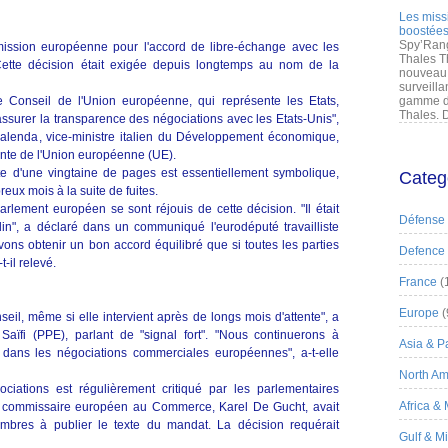
Les miss
boostées
Spy’Rang
ssion européenne pour l'accord de libre-échange avec les
Thales T
Cette décision était exigée depuis longtemps au nom de la
nouveau 
surveilla
le Conseil de l'Union européenne, qui représente les Etats,
gamme de
Thales. D
ssurer la transparence des négociations avec les Etats-Unis",
lenda, vice-ministre italien du Développement économique,
ante de l'Union européenne (UE).
xte d'une vingtaine de pages est essentiellement symbolique,
Categ
reux mois à la suite de fuites.
rlement européen se sont réjouis de cette décision. "Il était
Défense
in", a déclaré dans un communiqué l'eurodéputé travailliste
ons obtenir un bon accord équilibré que si toutes les parties
Defence
t-il relevé.
France
(
Europe
(
eil, même si elle intervient après de longs mois d'attente", a
 Saïfi (PPE), parlant de "signal fort". "Nous continuerons à
Asia & Pa
ans les négociations commerciales européennes", a-t-elle
North Am
ations est régulièrement critiqué par les parlementaires
Africa &
commissaire européen au Commerce, Karel De Gucht, avait
membres à publier le texte du mandat. La décision requérait
Gulf & M