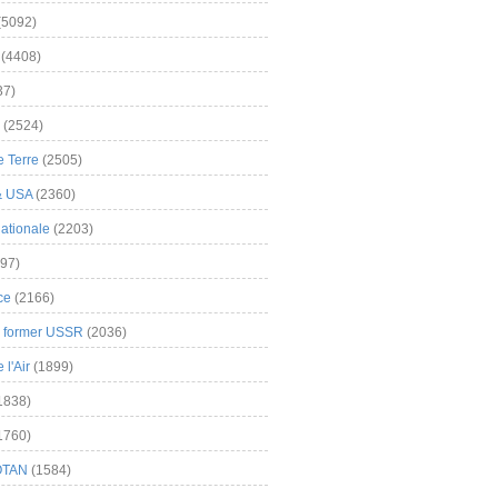
(5092)
(4408)
37)
(2524)
 Terre
(2505)
& USA
(2360)
ationale
(2203)
97)
ce
(2166)
& former USSR
(2036)
l'Air
(1899)
1838)
1760)
OTAN
(1584)