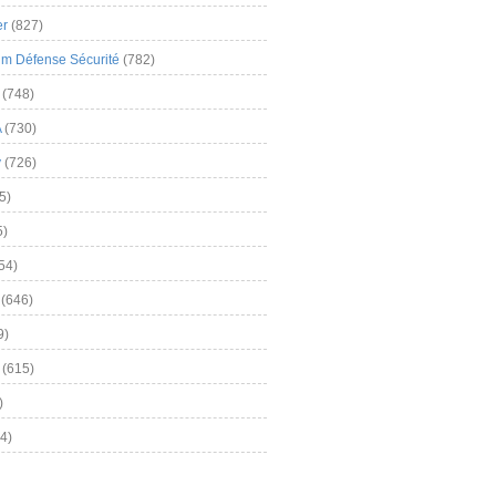
er
(827)
m Défense Sécurité
(782)
(748)
A
(730)
y
(726)
5)
5)
54)
(646)
9)
(615)
)
4)