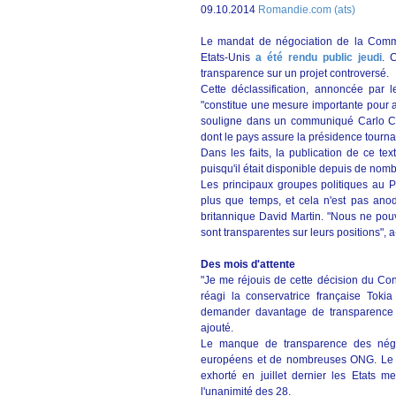
09.10.2014
Romandie.com (ats)
Le mandat de négociation de la Commi
Etats-Unis
a été rendu public jeudi
. 
transparence sur un projet controversé.
Cette déclassification, annoncée par 
"constitue une mesure importante pour a
souligne dans un communiqué Carlo Ca
dont le pays assure la présidence tourn
Dans les faits, la publication de ce te
puisqu'il était disponible depuis de nomb
Les principaux groupes politiques au Pa
plus que temps, et cela n'est pas anod
britannique David Martin. "Nous ne pouv
sont transparentes sur leurs positions", a-
Des mois d'attente
"Je me réjouis de cette décision du Cons
réagi la conservatrice française Tokia
demander davantage de transparence d
ajouté.
Le manque de transparence des négoci
européens et de nombreuses ONG. Le 
exhorté en juillet dernier les Etats 
l'unanimité des 28.