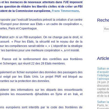
s et les menaces de nouveaux attentats dans l’UE imposent
pas question de réduire les libertés civiles ni de créer un FBI
résident de la Commission européenne,
Frans Timmermans
.
Reche
roposée par l’exécutif bruxellois prévoit la création d’un centre
d’Europol pour donner aux Etats « un cadre de coopération »,
ruxelles, Paris et Copenhague.
Patriot act+ ni un FBI européen. On ne change pas le droit, ni
l assuré. « Pour les Etats, la sécurité est le noyau dur de la
ur les compétences serait stérile ». « L’objectif de la stratégie
es barrières pour une meilleure coopération », a-t-il insisté.
Articl
rance est le renforcement des contrôles aux frontières
tion Schengen, qui réunit 22 des 28 Etats membres.
Safran e
d’acquéri
alement un fichier européen des données des passagers des
l’intelli
ui exigé par les Etats Unis. Le projet PNR est bloqué au
l’aérospa
anties sur la protection des données.
24 juin 
discussi
capital d
obtenir des informations sur les départs des ressortissants
artificie
oindre les mouvements djihadistes en Syrie et en Irak, et
et de la 
Safran l
Paris, le
ens européens sont interdits par le code des frontières de
Eurosato