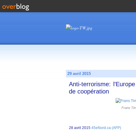
29 avril 2015
Anti-terrorisme: l’Europ
de coopération
Frans Ti
28 avril 2015
45eNord.ca (AFP)