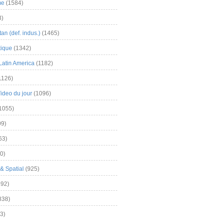
me
(1584)
3)
an (def. indus.)
(1465)
tique
(1342)
Latin America
(1182)
1126)
Video du jour
(1096)
1055)
9)
63)
0)
& Spatial
(925)
92)
838)
3)