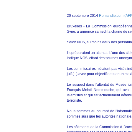
20 septembre 2014
Romandie.com (AFP
Bruxelles - La Commission européenne f
Syrie, a annoncé samedi la chaîne de ra
Selon NOS, au moins deux des personnes
Ils préparaient un attentat. L'une des ci
indique NOS, citant des sources anonym
Les commissaires n'étaient pas visés ind
juif (...) avec pour objectif de tuer un 
Le suspect dans l'attentat du Musée jui
Français Mehdi Nemmouche, qui avait p
islamistes et qui est actuellement déten
terroriste.
Nous sommes au courant de l'informati
sommes sûrs que les autorités nationales
Les bâtiments de la Commission à Bruxell