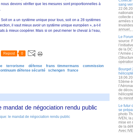
Collecte 
 nous devons vérifier que les mesures sont proportionnelles à
sang vers
22.06.20
.
nationale
collecte
. Soit on a un système unique pour tous, soit on a 28 systèmes
armées s
tection, il vaut mieux avoir un système unique européen », a-t-il
Invalide
annuel,..
ats à mieux coopérer. Mais si on peut mener le cheval à l’eau,
Le Forum
source: 
l’initiat
de la DC
Repost
0
l’Armée 
(Structur
opération
pe
terrorisme
défense
frans timmermans
commission
Bourget 
continuum défense sécurité
schengen
france
hélicopt
18.06.20
53ème éd
l’Aérona
de découv
hélicopt
du minist
Le futur
le mandat de négociation rendu public
se prépa
photo Th
IVEN, la 
mise en r
de la dé
Avec IVEN