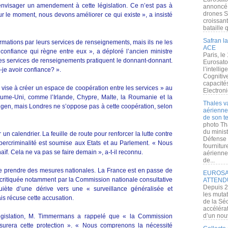
visager un amendement à cette législation. Ce n’est pas à
annoncé l
drones S
ur le moment, nous devons améliorer ce qui existe », a insisté
croissan
bataille q
Safran la
formations par leurs services de renseignements, mais ils ne les
ACE
onfiance qui règne entre eux », a déploré l’ancien ministre
Paris, le
Les services de renseignements pratiquent le donnant-donnant.
Eurosato
l’intelli
s-je avoir confiance? ».
Cognitive
capacité
ise à créer un espace de coopération entre les services » au
Electroni
yaume-Uni, comme l’Irlande, Chypre, Malte, la Roumanie et la
Thales v
en, mais Londres ne s’oppose pas à cette coopération, selon
aérienne 
de son te
photo Th
du minist
 calendrier. La feuille de route pour renforcer la lutte contre
Défense 
cybercriminalité est soumise aux Etats et au Parlement. « Nous
fournitu
aïf. Cela ne va pas se faire demain », a-t-il reconnu.
aérienne
de...
de prendre des mesures nationales. La France est en passe de
EUROSAT
, critiquée notamment par la Commission nationale consultative
ATTEND
Depuis 2
iète d’une dérive vers une « surveillance généralisée et
les muta
is récuse cette accusation.
de la Sé
accélérat
d’un nouv
égislation, M. Timmermans a rappelé que « la Commission
surera cette protection ». « Nous comprenons la nécessité