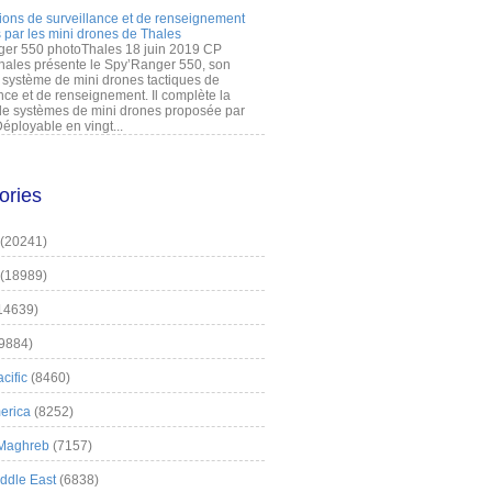
ions de surveillance et de renseignement
 par les mini drones de Thales
er 550 photoThales 18 juin 2019 CP
hales présente le Spy’Ranger 550, son
système de mini drones tactiques de
nce et de renseignement. Il complète la
 systèmes de mini drones proposée par
éployable en vingt...
ories
(20241)
(18989)
14639)
9884)
cific
(8460)
erica
(8252)
 Maghreb
(7157)
iddle East
(6838)