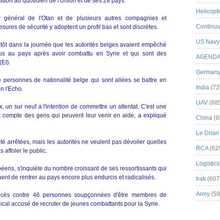
tion au quotidien de l'Union et de ses 28 pays.
Helicopt
er général de l'Otan et de plusieurs autres compagnies et
Continuu
sures de sécurité y adoptent un profil bas et sont discrètes.
US Navy
 tôt dans la journée que les autorités belges avaient empêché
enus au pays après avoir combattu en Syrie et qui sont des
AGEND
EI).
German
personnes de nationalité belge qui sont allées se battre en
India
(72
n l'Echo.
UAV
(68
 un sur neuf a l'intention de commettre un attentat. C'est une
t compte des gens qui peuvent leur venir en aide, a expliqué
China
(6
Le Drian
é arrêtées, mais les autorités ne veulent pas dévoiler quelles
RCA
(62
s affoler le public.
Logistics
ens, s'inquiète du nombre croissant de ses ressortissants qui
quent de rentrer au pays encore plus endurcis et radicalisés.
Irak
(607
Army
(59
rocès contre 46 personnes soupçonnées d'être membres de
cal accusé de recruter de jeunes combattants pour la Syrie.