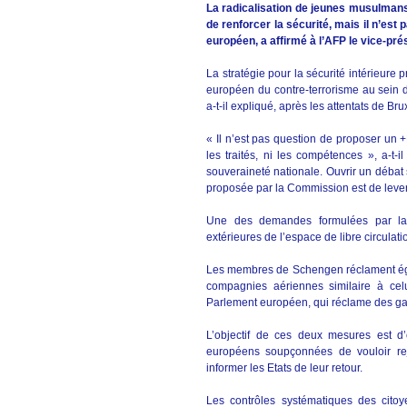
La radicalisation de jeunes musulman
de renforcer la sécurité, mais il n’est 
européen, a affirmé à l’AFP le vice-p
La stratégie pour la sécurité intérieure p
européen du contre-terrorisme au sein 
a-t-il expliqué, après les attentats de B
« Il n’est pas question de proposer un +
les traités, ni les compétences », a-t-i
souveraineté nationale. Ouvrir un débat s
proposée par la Commission est de lever l
Une des demandes formulées par la F
extérieures de l’espace de libre circula
Les membres de Schengen réclament ég
compagnies aériennes similaire à cel
Parlement européen, qui réclame des gar
L’objectif de ces deux mesures est d’
européens soupçonnées de vouloir rej
informer les Etats de leur retour.
Les contrôles systématiques des citoy