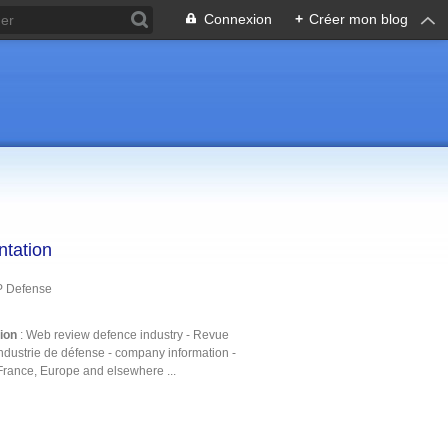
Connexion
+
Créer mon blog
ntation
P Defense
tion
: Web review defence industry - Revue
ndustrie de défense - company information -
France, Europe and elsewhere ...