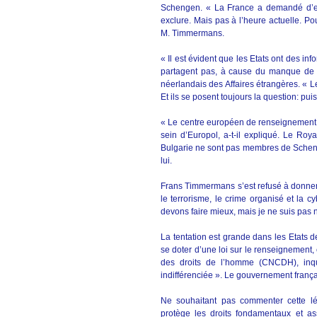
Schengen. « La France a demandé d’en
exclure. Mais pas à l’heure actuelle. Po
M. Timmermans.
« Il est évident que les Etats ont des in
partagent pas, à cause du manque de c
néerlandais des Affaires étrangères. « 
Et ils se posent toujours la question: pui
« Le centre européen de renseignement v
sein d’Europol, a-t-il expliqué. Le Ro
Bulgarie ne sont pas membres de Scheng
lui.
Frans Timmermans s’est refusé à donner un
le terrorisme, le crime organisé et la 
devons faire mieux, mais je ne suis pas n
La tentation est grande dans les Etats 
se doter d’une loi sur le renseignement
des droits de l’homme (CNCDH), inqu
indifférenciée ». Le gouvernement frança
Ne souhaitant pas commenter cette l
protège les droits fondamentaux et as