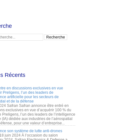
rche
es Récents
ntre en discussions exclusives en vue
r Preligens, l’un des leaders de
gence artificielle pour les secteurs de
tial et de la défense
2024 Safran Safran annonce être entré en
ons exclusives en vue d’acquérir 100 % du
e Preligens, l’un des leaders de l’intelligence
lle (IA) dédiée aux industries de l’aérospatial
défense, pour une valeur d’entreprise...
ance son système de lutte anti-drones
 18 juin 2024 À l’occasion du salon
ry 2024, Safran Electronics & Defense a