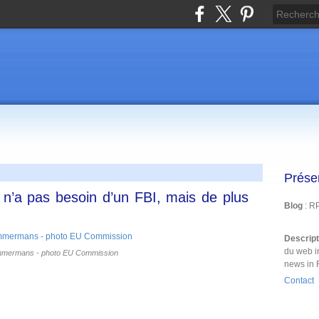
Prése
e n’a pas besoin d’un FBI, mais de plus
Blog
: R
Descrip
du web i
mmermans - photo EU Commission
news in 
Contact