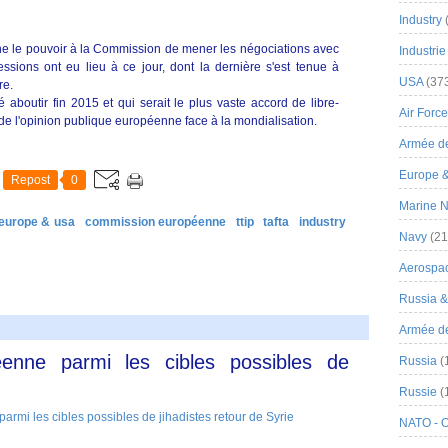
Industry
e le pouvoir à la Commission de mener les négociations avec
Industrie
ssions ont eu lieu à ce jour, dont la dernière s'est tenue à
USA
(37
re.
 aboutir fin 2015 et qui serait le plus vaste accord de libre-
Air Force
de l'opinion publique européenne face à la mondialisation.
Armée de
Europe 
Repost
0
Marine N
europe & usa
commission européenne
ttip
tafta
industry
Navy
(21
Aerospa
Russia 
Armée de 
enne parmi les cibles possibles de
Russia
(
Russie
(
NATO - 