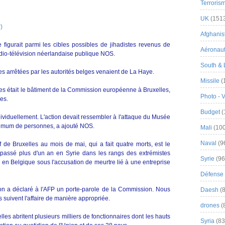
Terroris
UK
(151
)
Afghanist
igurait parmi les cibles possibles de jihadistes revenus de
Aéronau
dio-télévision néerlandaise publique NOS.
South & 
 arrêtées par les autorités belges venaient de La Haye.
Missile
(
bles était le bâtiment de la Commission européenne à Bruxelles,
Photo - 
es.
Budget
(
ividuellement. L'action devait ressembler à l'attaque du Musée
maximum de personnes, a ajouté NOS.
Mali
(100
Naval
(9
f de Bruxelles au mois de mai, qui a fait quatre morts, est le
assé plus d'un an en Syrie dans les rangs des extrémistes
Syrie
(96
u en Belgique sous l'accusation de meurtre lié à une entreprise
Défense 
on a déclaré à l'AFP un porte-parole de la Commission. Nous
Daesh
(8
 suivent l'affaire de manière appropriée.
drones
(
es abritent plusieurs milliers de fonctionnaires dont les hauts
Syria
(83