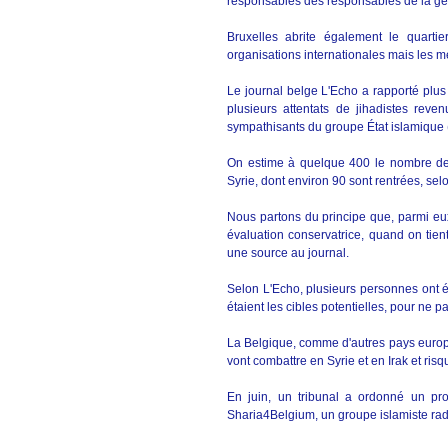
responsables des responsables de la ges
Bruxelles abrite également le quarti
organisations internationales mais les me
Le journal belge L'Echo a rapporté plus
plusieurs attentats de jihadistes rev
sympathisants du groupe État islamique (
On estime à quelque 400 le nombre de 
Syrie, dont environ 90 sont rentrées, selo
Nous partons du principe que, parmi eux,
évaluation conservatrice, quand on tien
une source au journal.
Selon L'Echo, plusieurs personnes ont ét
étaient les cibles potentielles, pour ne pa
La Belgique, comme d'autres pays europé
vont combattre en Syrie et en Irak et ris
En juin, un tribunal a ordonné un p
Sharia4Belgium, un groupe islamiste radi