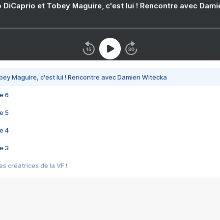
 DiCaprio et Tobey Maguire, c'est lui ! Rencontre avec Dam
bey Maguire, c'est lui ! Rencontre avec Damien Witecka
e 6
e 5
e 4
e 3
s créatrices de la VF !
e 2
e 1
e Mektoub My Love arrive enfin ! Rencontre avec Shaïn Boumedine et Sal