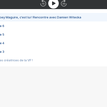
bey Maguire, c'est lui ! Rencontre avec Damien Witecka
e 6
e 5
e 4
e 3
s créatrices de la VF !
e 2
e 1
e Mektoub My Love arrive enfin ! Rencontre avec Shaïn Boumedine et Sal
i : après Toni en famille
elle réalise le bouleversant Dites lui que je l'aime