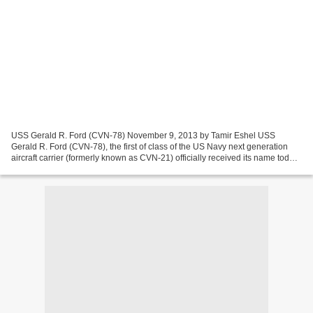
USS Gerald R. Ford (CVN-78) November 9, 2013 by Tamir Eshel USS
Gerald R. Ford (CVN-78), the first of class of the US Navy next generation
aircraft carrier (formerly known as CVN-21) officially received its name today.
USS Gerald R. Ford represents the...