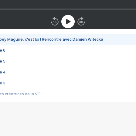
bey Maguire, c'est lui ! Rencontre avec Damien Witecka
e 6
e 5
e 4
e 3
s créatrices de la VF !
e 2
e 1
e Mektoub My Love arrive enfin ! Rencontre avec Shaïn Boumedine et Sal