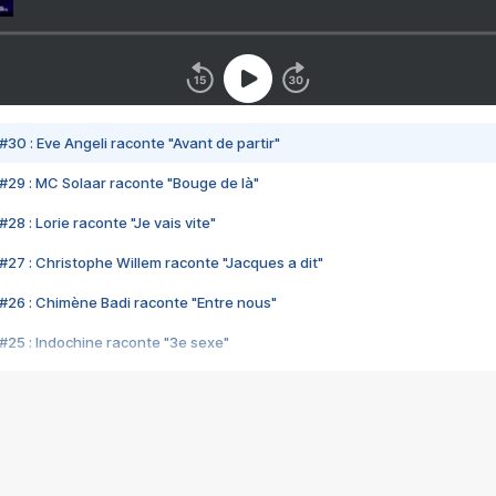
#30 : Eve Angeli raconte "Avant de partir"
#29 : MC Solaar raconte "Bouge de là"
28 : Lorie raconte "Je vais vite"
#27 : Christophe Willem raconte "Jacques a dit"
#26 : Chimène Badi raconte "Entre nous"
#25 : Indochine raconte "3e sexe"
#24 : Zaho raconte "C'est chelou"
#23 : Patrick Bruel raconte "Au café des délices"
#22 : Kyo raconte "Le chemin"