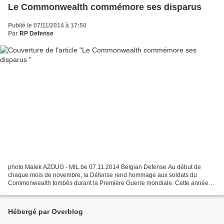
Le Commonwealth commémore ses disparus
Publié le 07/11/2014 à 17:50
Par
RP Defense
photo Malek AZOUG - MIL.be 07.11.2014 Belgian Defense Au début de
chaque mois de novembre, la Défense rend hommage aux soldats du
Commonwealth tombés durant la Première Guerre mondiale. Cette année
n'a pas fait exception à la règle. Ce 7 novembre 2014,...
Hébergé par Overblog