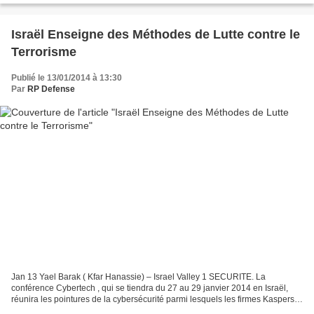
Israël Enseigne des Méthodes de Lutte contre le
Terrorisme
Publié le 13/01/2014 à 13:30
Par
RP Defense
Jan 13 Yael Barak ( Kfar Hanassie) – Israel Valley 1 SECURITE. La
conférence Cybertech , qui se tiendra du 27 au 29 janvier 2014 en Israël,
réunira les pointures de la cybersécurité parmi lesquels les firmes Kaspersky
ou Symantec. Régulièrement victime...