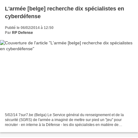
L'armée [belge] recherche dix spécialistes en
cyberdéfense
Publié le 06/02/2014 à 12:50
Par
RP Defense
5/02/14 7sur7.be (Belga) Le Service général du renseignement et de la
sécurité (SGRS) de l'armée a imaginé de mettre sur pied un "jeu" pour
recruter - en interne à la Défense - les dix spécialistes en matière de
cyberdéfense dont le Premier ministre Elio...