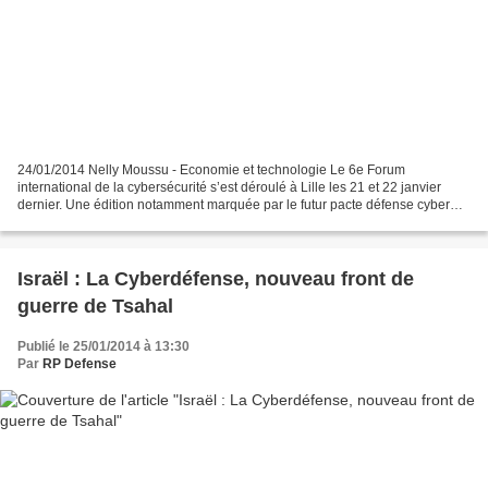
24/01/2014 Nelly Moussu - Economie et technologie Le 6e Forum
international de la cybersécurité s’est déroulé à Lille les 21 et 22 janvier
dernier. Une édition notamment marquée par le futur pacte défense cyber
annoncé par le ministre de la Défense, Jean-Yves...
Israël : La Cyberdéfense, nouveau front de
guerre de Tsahal
Publié le 25/01/2014 à 13:30
Par
RP Defense