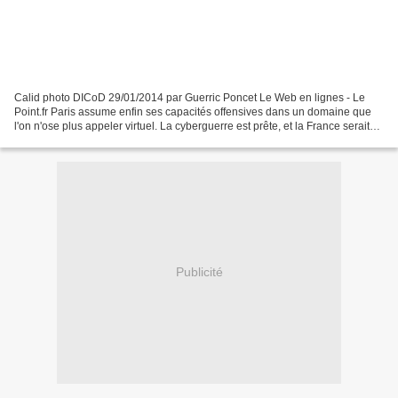
Calid photo DICoD 29/01/2014 par Guerric Poncet Le Web en lignes - Le
Point.fr Paris assume enfin ses capacités offensives dans un domaine que
l'on n'ose plus appeler virtuel. La cyberguerre est prête, et la France serait
"bien placée". Le Forum international...
Publicité