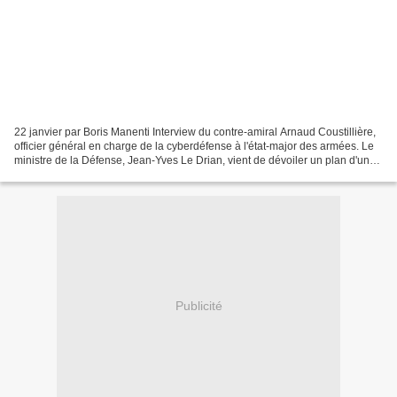
22 janvier par Boris Manenti Interview du contre-amiral Arnaud Coustillière,
officier général en charge de la cyberdéfense à l'état-major des armées. Le
ministre de la Défense, Jean-Yves Le Drian, vient de dévoiler un plan d'un
milliard d'euros sur cinq...
Publicité