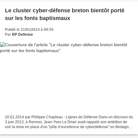
Le cluster cyber-défense breton bientôt porté
sur les fonts baptismaux
Publié le 21/01/2014 à 08:55
Par
RP Defense
20.01.2014 par Philippe Chapleau - Lignes de Défense Dans un discours du
3 juin 2013, à Rennes, Jean-Yves Le Drian avait rappelé son ambition de
voir la mise en place d'un "pôle d’excellence de cyberdéfense" en Bretagne,
région qui se distinguerait par...