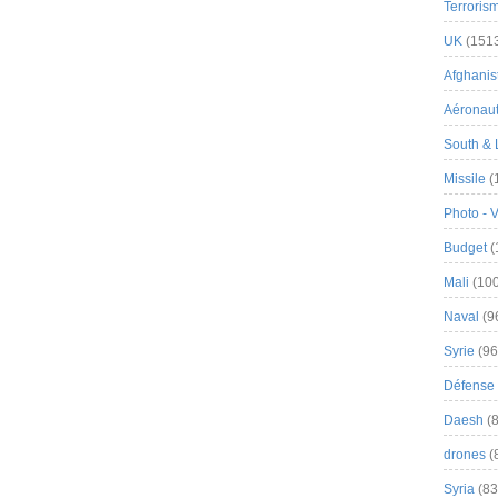
Terroris
UK
(151
Afghanist
Aéronau
South & 
Missile
(
Photo - 
Budget
(
Mali
(100
Naval
(9
Syrie
(96
Défense 
Daesh
(8
drones
(
Syria
(83