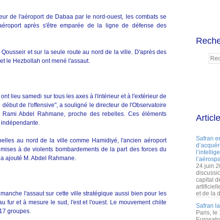
érieur de l'aéroport de Dabaa par le nord-ouest, les combats se
l'aéroport après s'être emparée de la ligne de défense des
Reche
Qousseir et sur la seule route au nord de la ville. D'après des
 et le Hezbollah ont mené l'assaut.
t lieu samedi sur tous les axes à l'intérieur et à l'extérieur de
 début de l'offensive", a souligné le directeur de l'Observatoire
, Rami Abdel Rahmane, proche des rebelles. Ces éléments
Articl
e indépendante.
Safran e
rebelles au nord de la ville comme Hamidiyé, l'ancien aéroport
d’acquéri
umises à de violents bombardements de la part des forces du
l’intelli
", a ajouté M. Abdel Rahmane.
l’aérospa
24 juin 
discussi
capital d
artificie
manche l'assaut sur cette ville stratégique aussi bien pour les
et de la 
u fur et à mesure le sud, l'est et l'ouest. Le mouvement chiite
Safran l
17 groupes.
Paris, le
Eurosato