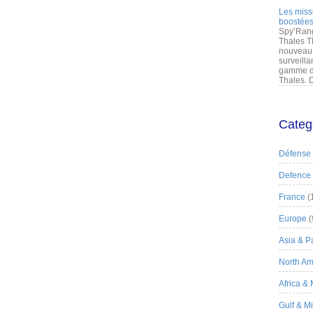
Les miss
boostées
Spy’Rang
Thales T
nouveau 
surveilla
gamme de
Thales. D
Categ
Défense
Defence
France
(
Europe
(
Asia & Pa
North Am
Africa &
Gulf & M