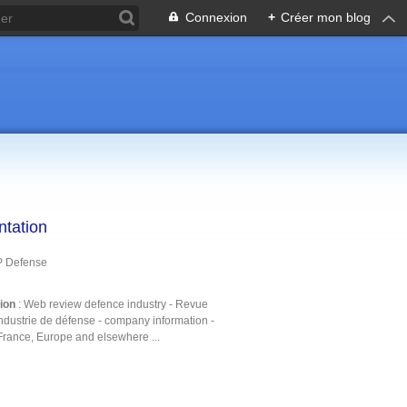
Connexion
+
Créer mon blog
ntation
P Defense
tion
: Web review defence industry - Revue
ndustrie de défense - company information -
France, Europe and elsewhere ...