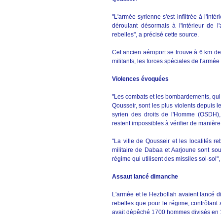
"L'armée syrienne s'est infiltrée à l'int
déroulant désormais à l'intérieur de 
rebelles", a précisé cette source.
Cet ancien aéroport se trouve à 6 km de 
militants, les forces spéciales de l'armée
Violences évoquées
"Les combats et les bombardements, qui on
Qousseir, sont les plus violents depuis le
syrien des droits de l'Homme (OSDH)
restent impossibles à vérifier de manièr
"La ville de Qousseir et les localités 
militaire de Dabaa et Aarjoune sont so
régime qui utilisent des missiles sol-sol
Assaut lancé dimanche
L'armée et le Hezbollah avaient lancé di
rebelles que pour le régime, contrôlant a
avait dépêché 1700 hommes divisés en 