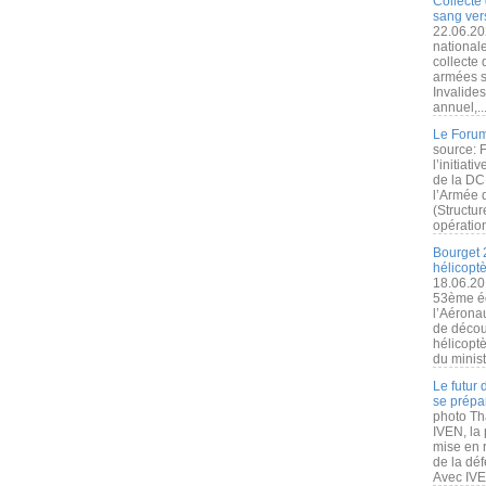
Collecte 
sang vers
22.06.20
nationale
collecte
armées s
Invalide
annuel,..
Le Forum
source: 
l’initiat
de la DC
l’Armée 
(Structur
opération
Bourget 
hélicopt
18.06.20
53ème éd
l’Aérona
de découv
hélicopt
du minist
Le futur
se prépa
photo Th
IVEN, la 
mise en r
de la dé
Avec IVEN