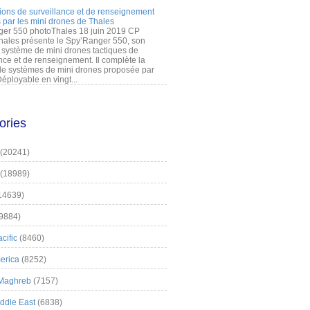
ions de surveillance et de renseignement
 par les mini drones de Thales
er 550 photoThales 18 juin 2019 CP
hales présente le Spy’Ranger 550, son
système de mini drones tactiques de
nce et de renseignement. Il complète la
 systèmes de mini drones proposée par
éployable en vingt...
ories
(20241)
(18989)
14639)
9884)
cific
(8460)
erica
(8252)
 Maghreb
(7157)
iddle East
(6838)