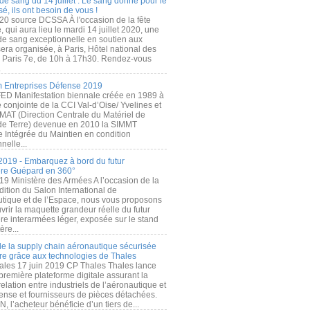
de sang du 14 juillet : Le sang donné pour le
é, ils ont besoin de vous !
20 source DCSSA À l'occasion de la fête
, qui aura lieu le mardi 14 juillet 2020, une
 de sang exceptionnelle en soutien aux
era organisée, à Paris, Hôtel national des
s Paris 7e, de 10h à 17h30. Rendez-vous
.
 Entreprises Défense 2019
FED Manifestation biennale créée en 1989 à
ive conjointe de la CCI Val-d’Oise/ Yvelines et
MAT (Direction Centrale du Matériel de
de Terre) devenue en 2010 la SIMMT
e Intégrée du Maintien en condition
nelle...
2019 - Embarquez à bord du futur
ère Guépard en 360°
19 Ministère des Armées A l’occasion de la
ition du Salon International de
utique et de l’Espace, nous vous proposons
rir la maquette grandeur réelle du futur
ère interarmées léger, exposée sur le stand
ère...
 de la supply chain aéronautique sécurisée
re grâce aux technologies de Thales
ales 17 juin 2019 CP Thales Thales lance
première plateforme digitale assurant la
elation entre industriels de l’aéronautique et
fense et fournisseurs de pièces détachées.
, l’acheteur bénéficie d’un tiers de...