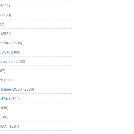
(5092)
(4408)
37)
(2524)
 Terre
(2505)
& USA
(2360)
ationale
(2203)
97)
ce
(2166)
& former USSR
(2036)
l'Air
(1899)
1838)
1760)
OTAN
(1584)