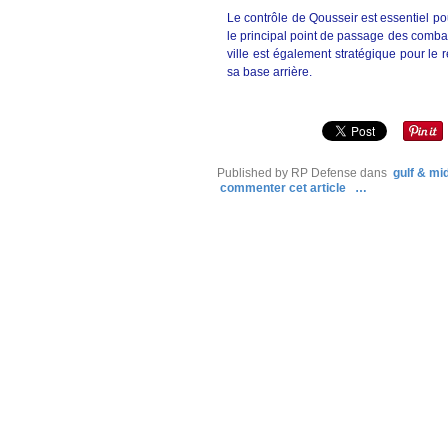
Le contrôle de Qousseir est essentiel pou
le principal point de passage des comba
ville est également stratégique pour le r
sa base arrière.
Published by RP Defense
dans
gulf & mi
commenter cet article
…