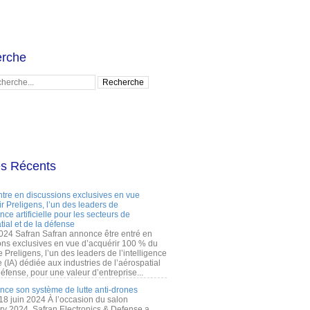
rche
es Récents
ntre en discussions exclusives en vue
r Preligens, l’un des leaders de
gence artificielle pour les secteurs de
tial et de la défense
2024 Safran Safran annonce être entré en
ons exclusives en vue d’acquérir 100 % du
e Preligens, l’un des leaders de l’intelligence
lle (IA) dédiée aux industries de l’aérospatial
défense, pour une valeur d’entreprise...
ance son système de lutte anti-drones
 18 juin 2024 À l’occasion du salon
ry 2024, Safran Electronics & Defense a