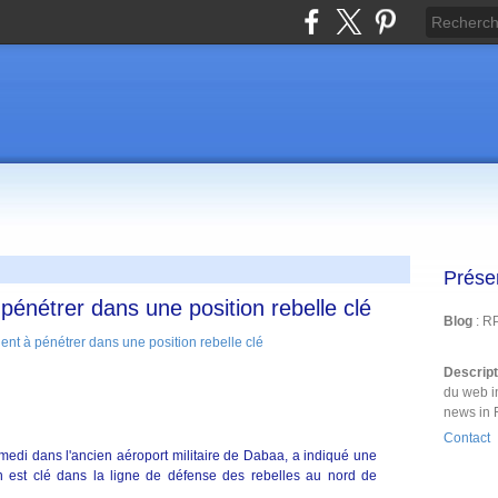
Prése
 pénétrer dans une position rebelle clé
Blog
: R
Descrip
du web i
news in 
Contact
medi dans l'ancien aéroport militaire de Dabaa, a indiqué une
ion est clé dans la ligne de défense des rebelles au nord de