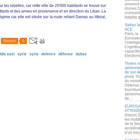
annoncé l
r les rebelles, car cette ville de 25'000 habitants se trouve sur
drones S
ttants et des armes en provenance et en direction du Liban. La
croissan
égime car elle est située sur la route reliant Damas au littoral,
bataille q
Safran la
ACE
Paris, le
Eurosato
Repost
0
l’intelli
Cognitive
capacité
ddle east
syrie
syria
defence
défense
dabaa
Electroni
Thales v
aérienne 
de son te
photo Th
du minist
Défense 
fournitu
aérienne
de...
EUROSAT
ATTEND
Depuis 2
les muta
de la Sé
accélérat
d’un nouv