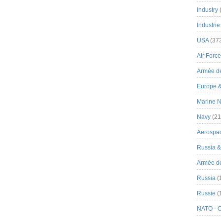
Industry
Industrie
USA
(37
Air Force
Armée de
Europe 
Marine N
Navy
(21
Aerospa
Russia 
Armée de 
Russia
(
Russie
(
NATO - 