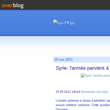
25 mai 2013
Syrie: l'armée parvient à
25.05.2013 14h16
Romandie.com (ats)
L'armée syrienne a réussi à pénétrer sa
source militaire syrienne. Cette posit
Qousseir.