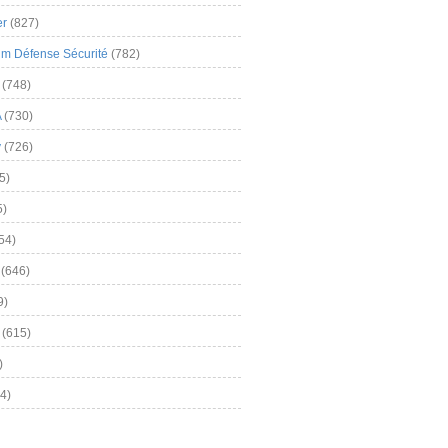
er
(827)
m Défense Sécurité
(782)
(748)
A
(730)
y
(726)
5)
5)
54)
(646)
9)
(615)
)
4)