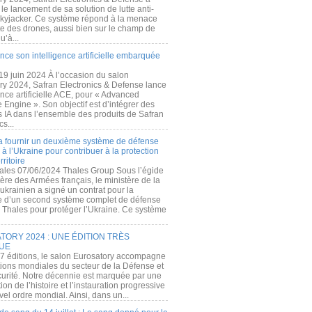
e lancement de sa solution de lutte anti-
kyjacker. Ce système répond à la menace
te des drones, aussi bien sur le champ de
u’à...
nce son intelligence artificielle embarquée
 19 juin 2024 À l’occasion du salon
ry 2024, Safran Electronics & Defense lance
gence artificielle ACE, pour « Advanced
 Engine ». Son objectif est d’intégrer des
s IA dans l’ensemble des produits de Safran
cs...
a fournir un deuxième système de défense
à l’Ukraine pour contribuer à la protection
rritoire
ales 07/06/2024 Thales Group Sous l’égide
ère des Armées français, le ministère de la
ukrainien a signé un contrat pour la
re d’un second système complet de défense
 Thales pour protéger l’Ukraine. Ce système
ORY 2024 : UNE ÉDITION TRÈS
UE
7 éditions, le salon Eurosatory accompagne
tions mondiales du secteur de la Défense et
curité. Notre décennie est marquée par une
ion de l’histoire et l’instauration progressive
el ordre mondial. Ainsi, dans un...