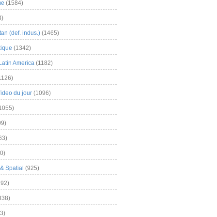
me
(1584)
3)
an (def. indus.)
(1465)
tique
(1342)
Latin America
(1182)
1126)
Video du jour
(1096)
1055)
9)
63)
0)
& Spatial
(925)
92)
838)
3)