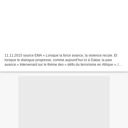
11.11.2015 source EMA « Lorsque la force avance, la violence recule. Et
lorsque le dialogue progresse, comme aujourd’hui ici à Dakar, la paix
avance.» Intervenant sur le thème des « défis du terrorisme en Afrique », le
général Pierre de Villiers a insisté...