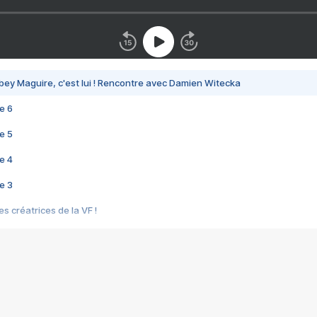
bey Maguire, c'est lui ! Rencontre avec Damien Witecka
e 6
e 5
e 4
e 3
s créatrices de la VF !
e 2
e 1
e Mektoub My Love arrive enfin ! Rencontre avec Shaïn Boumedine et Sal
i : après Toni en famille