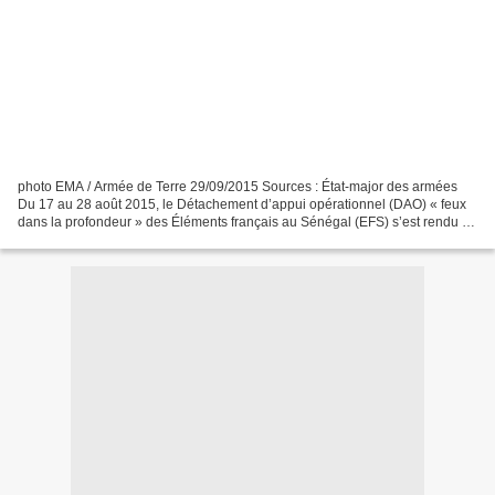
photo EMA / Armée de Terre 29/09/2015 Sources : État-major des armées
Du 17 au 28 août 2015, le Détachement d’appui opérationnel (DAO) « feux
dans la profondeur » des Éléments français au Sénégal (EFS) s’est rendu au
bataillon d’artillerie de Dakar, dans...