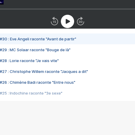
#30 : Eve Angeli raconte "Avant de partir"
#29 : MC Solaar raconte "Bouge de là"
28 : Lorie raconte "Je vais vite"
#27 : Christophe Willem raconte "Jacques a dit"
#26 : Chimène Badi raconte "Entre nous"
#25 : Indochine raconte "3e sexe"
#24 : Zaho raconte "C'est chelou"
#23 : Patrick Bruel raconte "Au café des délices"
#22 : Kyo raconte "Le chemin"