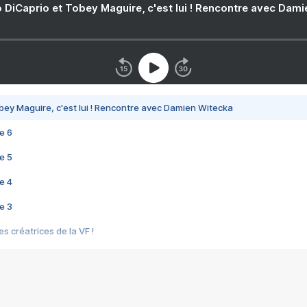
 DiCaprio et Tobey Maguire, c'est lui ! Rencontre avec Dam
bey Maguire, c'est lui ! Rencontre avec Damien Witecka
e 6
e 5
e 4
e 3
s créatrices de la VF !
e 2
e 1
e Mektoub My Love arrive enfin ! Rencontre avec Shaïn Boumedine et Sal