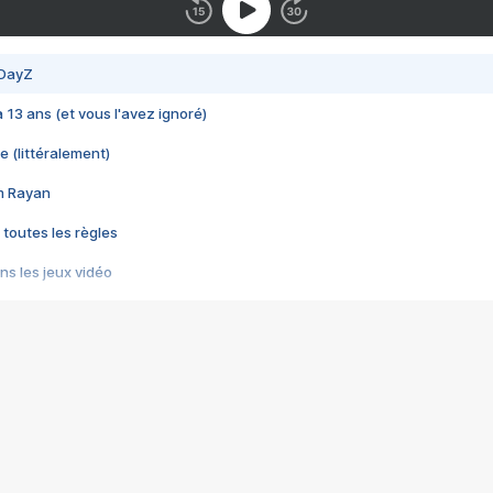
 DayZ
 a 13 ans (et vous l'avez ignoré)
e (littéralement)
im Rayan
 toutes les règles
s les jeux vidéo
us choquant de Rockstar ? - Le scandale BULLY
e plus moche de Steam
du RÊVE tourne au CAUCHEMAR
pendant 8 heures
it… à tort