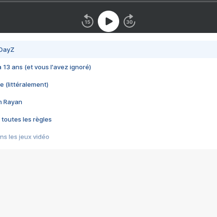
 DayZ
 a 13 ans (et vous l'avez ignoré)
e (littéralement)
im Rayan
 toutes les règles
s les jeux vidéo
us choquant de Rockstar ? - Le scandale BULLY
e plus moche de Steam
du RÊVE tourne au CAUCHEMAR
pendant 8 heures