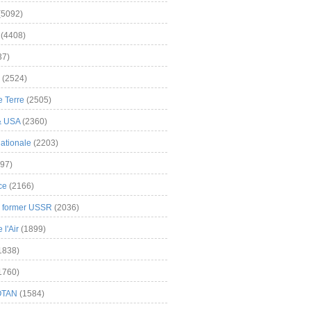
(5092)
(4408)
37)
(2524)
 Terre
(2505)
& USA
(2360)
ationale
(2203)
97)
ce
(2166)
& former USSR
(2036)
l'Air
(1899)
1838)
1760)
OTAN
(1584)