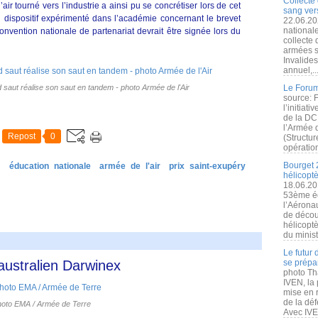
Collecte 
air tourné vers l’industrie a ainsi pu se concrétiser lors de cet
sang vers
dispositif expérimenté dans l’académie concernant le brevet
22.06.20
nationale
convention nationale de partenariat devrait être signée lors du
collecte
armées s
Invalide
annuel,..
d saut réalise son saut en tandem - photo Armée de l'Air
Le Forum
source: 
l’initiat
de la DC
l’Armée 
Repost
0
(Structur
opération
Bourget 
e
éducation nationale
armée de l'air
prix saint-exupéry
hélicopt
18.06.20
53ème éd
l’Aérona
de découv
hélicopt
du minist
Le futur
ustralien Darwinex
se prépa
photo Th
IVEN, la 
mise en r
de la dé
hoto EMA / Armée de Terre
Avec IVEN