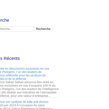
rche
es Récents
ntre en discussions exclusives en vue
r Preligens, l’un des leaders de
gence artificielle pour les secteurs de
tial et de la défense
2024 Safran Safran annonce être entré en
ons exclusives en vue d’acquérir 100 % du
e Preligens, l’un des leaders de l’intelligence
lle (IA) dédiée aux industries de l’aérospatial
défense, pour une valeur d’entreprise...
ance son système de lutte anti-drones
 18 juin 2024 À l’occasion du salon
ry 2024, Safran Electronics & Defense a