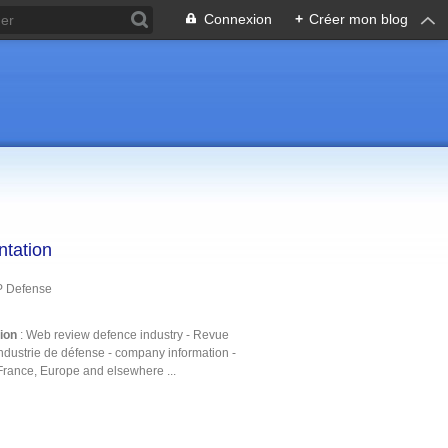
Connexion
+
Créer mon blog
ntation
P Defense
tion
: Web review defence industry - Revue
ndustrie de défense - company information -
France, Europe and elsewhere ...