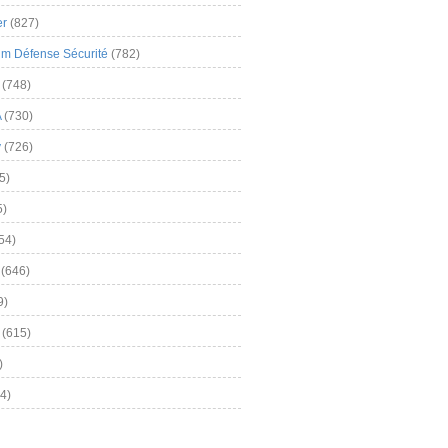
er
(827)
m Défense Sécurité
(782)
(748)
A
(730)
y
(726)
5)
5)
54)
(646)
9)
(615)
)
4)