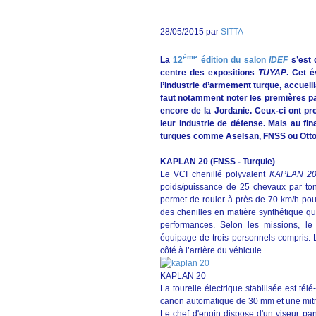
28/05/2015 par
SITTA
ème
La
12
édition du salon
IDEF
s’est 
centre des expositions
TUYAP
. Cet 
l’industrie d’armement turque, accueill
faut notamment noter les premières part
encore de la Jordanie. Ceux-ci ont pr
leur industrie de défense. Mais au fi
turques comme Aselsan, FNSS ou Otto
KAPLAN 20 (FNSS
- Turquie)
Le VCI chenillé polyvalent
KAPLAN 2
poids/puissance de 25 chevaux par tonn
permet de rouler à près de 70 km/h po
des chenilles en matière synthétique qu
performances. Selon les missions, l
équipage de trois personnels compris. 
côté à l’arrière du véhicule.
KAPLAN 20
La tourelle électrique stabilisée est té
canon automatique de 30 mm et une mitr
Le chef d'engin dispose d'un viseur pano