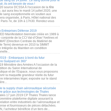
de sang du 14 juillet : Le sang donné pour le
é, ils ont besoin de vous !
20 source DCSSA À l'occasion de la fête
, qui aura lieu le mardi 14 juillet 2020, une
 de sang exceptionnelle en soutien aux
era organisée, à Paris, Hôtel national des
s Paris 7e, de 10h à 17h30. Rendez-vous
.
 Entreprises Défense 2019
FED Manifestation biennale créée en 1989 à
ive conjointe de la CCI Val-d’Oise/ Yvelines et
MAT (Direction Centrale du Matériel de
de Terre) devenue en 2010 la SIMMT
e Intégrée du Maintien en condition
nelle...
2019 - Embarquez à bord du futur
ère Guépard en 360°
19 Ministère des Armées A l’occasion de la
ition du Salon International de
utique et de l’Espace, nous vous proposons
rir la maquette grandeur réelle du futur
ère interarmées léger, exposée sur le stand
ère...
 de la supply chain aéronautique sécurisée
re grâce aux technologies de Thales
ales 17 juin 2019 CP Thales Thales lance
première plateforme digitale assurant la
elation entre industriels de l’aéronautique et
fense et fournisseurs de pièces détachées.
, l’acheteur bénéficie d’un tiers de...