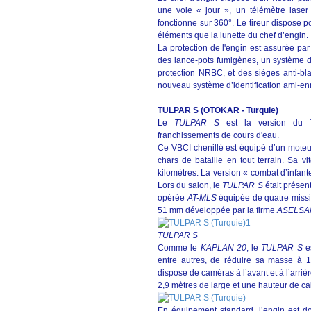
une voie « jour », un télémètre laser 
fonctionne sur 360°. Le tireur dispose p
éléments que la lunette du chef d’engin.
La protection de l'engin est assurée pa
des lance-pots fumigènes, un système d'
protection NRBC, et des sièges anti-bla
nouveau système d’identification ami-en
TULPAR S (OTOKAR
- Turquie)
Le
TULPAR S
est la version du
franchissements de cours d'eau.
Ce VBCI chenillé est équipé d’un moteur
chars de bataille en tout terrain. Sa
kilomètres. La version « combat d’infant
Lors du salon, le
TULPAR S
était présent
opérée
AT-MLS
équipée de quatre missi
51 mm développée par la firme
ASELSA
TULPAR S
Comme le
KAPLAN 20
, le
TULPAR S
es
entre autres, de réduire sa masse à 15
dispose de caméras à l’avant et à l’arri
2,9 mètres de large et une hauteur de ca
En équipement standard, l’engin est do