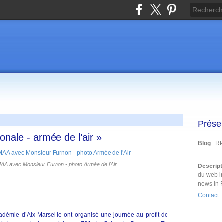
Prése
onale - armée de l’air »
Blog
: R
AA avec Monsieur Furnon - photo Armée de l'Air
Descrip
du web i
news in 
Contact
cadémie d’Aix-Marseille ont organisé une journée au profit de