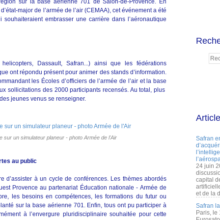
a région sur la base aérienne 701 de Salon-de-Provence. En
 d’état-major de l’armée de l’air (CEMAA), cet événement a été
i souhaiteraient embrasser une carrière dans l’aéronautique
Reche
helicopters, Dassault, Safran...) ainsi que les fédérations
ique ont répondu présent pour animer des stands d’information.
ommandant les Écoles d’officiers de l’armée de l’air et la base
x sollicitations des 2000 participants recensés. Au total, plus
n des jeunes venus se renseigner.
Articl
 sur un simulateur planeur - photo Armée de l'Air
Safran e
d’acquéri
l’intelli
l’aérospa
tes au public
24 juin 
discussi
libre d’assister à un cycle de conférences. Les thèmes abordés
capital d
artificie
Ouest Provence au partenariat Éducation nationale - Armée de
et de la 
abre, les besoins en compétences, les formations du futur ou
anté sur la base aérienne 701. Enfin, tous ont pu participer à
Safran l
Paris, le
mément à l’envergure pluridisciplinaire souhaitée pour cette
Eurosato