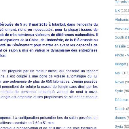
Terroris
UK
(151
Afghanist
déroulée du 5 au 8 mai 2015 à Istanbul, dans l’enceinte du
Aéronau
événement, riche en nouveautés, pour la plupart issues de
ait de très nombreux visiteurs de différentes nationalités. Il
South & 
icipations de la Chine, de l’Indonésie, de la Biélorussie ou
ofité de l’événement pour mettre en avant les capacités de
Missile
(
nal ce salon a mis en valeur le dynamisme des entreprises
Photo - 
kar.
Budget
(
0
est propulsé par un moteur diesel qui possède un rapport
Mali
(100
e. Il est couplé à une boite de vitesse automatique qui lui
ur une autonomie de plus de 650 kilomètres. L'engin possède
Naval
(9
i permettent de réduire la masse de l'engin sans diminuer les
Syrie
(96
e nombre de personnel embarqué variera de neuf à onze,
L'engin est amphibie et ses propulseurs se situent de chaque
Défense 
Daesh
(8
lé-opérée. La configuration présentée lors du salon possède un
drones
(
ailleuse coaxiale en 7,62 x 51 mm.
Syria
(83
ramique d’observation et de tir. Il inclut une voie thermique,