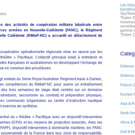
Les miss
boostées
Spy’Rang
mées
Thales T
nouveau 
des activités de coopération militaire bilatérale entre
surveilla
orces armées en Nouvelle-Calédonie (FANC), le Régiment
gamme de
Thales. D
velle Calédonie (RIMaP-NC) a accueilli un détachement de
 coopération opérationnelle régionale mise en œuvre par les
Categ
éâtre » Pacifique. L’objectif principal visait à entretenir et
 unités françaises et australiennes en développant l’échange de
Défense
 mise en commun des procédures.
Defence
ngt soldats du 5ème Royal Australian Regiment basé à Darwin,
t des compétences du RIMaP-NC pour suivre un entraînement
France
(
ne des trois semaines de stage était centrée sur un domaine
Europe
(
 individuels, secourisme au combat) et préparation physique,
ues commando (organisées au centre d’instruction nautique
Asia & Pa
 exercice de synthèse.
North Am
entral du « théâtre » Pacifique avec un dispositif interarmées
rarmes (GTIA) et les moyens de projection associés. Avec les
Africa &
FAPF), dispositif interarmées à dominante maritime, les FANC
Gulf & M
a souveraineté de la France dans leur zone de responsabilité,