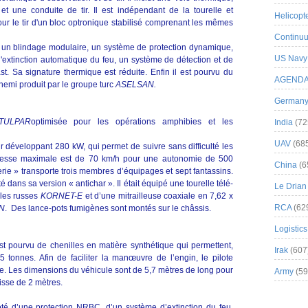
et une conduite de tir. Il est indépendant de la tourelle et
Helicopt
our le tir d'un bloc optronique stabilisé comprenant les mêmes
Continuu
r un blindage modulaire, un système de protection dynamique,
US Navy
extinction automatique du feu, un système de détection et de
st. Sa signature thermique est réduite. Enfin il est pourvu du
AGEND
nemi produit par le groupe turc
ASELSAN.
German
TULPAR
optimisée pour les opérations amphibies et les
India
(72
UAV
(68
 développant 280 kW, qui permet de suivre sans difficulté les
 vitesse maximale est de 70 km/h pour une autonomie de 500
China
(6
erie » transporte trois membres d’équipages et sept fantassins.
é dans sa version « antichar ». Il était équipé une tourelle télé-
Le Drian
les russes
KORNET-E
et d’une mitrailleuse coaxiale en 7,62 x
RCA
(62
N
. Des lance-pots fumigènes sont montés sur le châssis.
Logistics
t pourvu de chenilles en matière synthétique qui permettent,
Irak
(607
 tonnes. Afin de faciliter la manœuvre de l’engin, le pilote
ère. Les dimensions du véhicule sont de 5,7 mètres de long pour
Army
(59
isse de 2 mètres.
té d’une protection NRBC, d’un système d’extinction du feu,