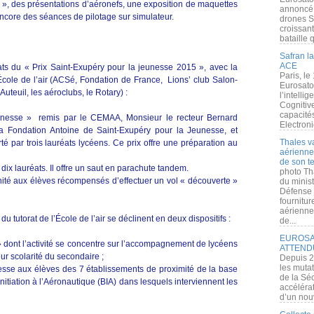
s », des présentations d’aéronefs, une exposition de maquettes
annoncé l
 encore des séances de pilotage sur simulateur.
drones S
croissan
bataille q
Safran la
ACE
ts du « Prix Saint-Exupéry pour la jeunesse 2015 », avec la
Paris, le
 École de l’air (ACSé, Fondation de France, Lions’ club Salon-
Eurosato
teuil, les aéroclubs, le Rotary) :
l’intelli
Cognitive
capacité
nesse » remis par le CEMAA, Monsieur le recteur Bernard
Electroni
 Fondation Antoine de Saint-Exupéry pour la Jeunesse, et
Thales v
 par trois lauréats lycéens. Ce prix offre une préparation au
aérienne 
de son te
ix lauréats. Il offre un saut en parachute tandem.
photo Th
ité aux élèves récompensés d’effectuer un vol « découverte »
du minist
Défense 
fournitu
aérienne
 tutorat de l’École de l’air se déclinent en deux dispositifs :
de...
EUROSAT
 dont l’activité se concentre sur l’accompagnement de lycéens
ATTEND
eur scolarité du secondaire ;
Depuis 2
les muta
sse aux élèves des 7 établissements de proximité de la base
de la Sé
Initiation à l’Aéronautique (BIA) dans lesquels interviennent les
accélérat
d’un nouv