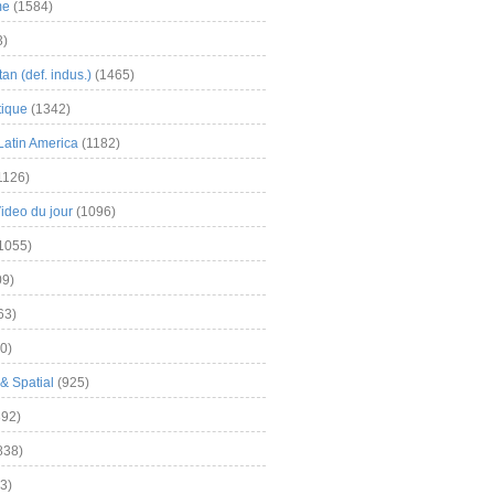
me
(1584)
3)
an (def. indus.)
(1465)
tique
(1342)
Latin America
(1182)
1126)
Video du jour
(1096)
1055)
9)
63)
0)
& Spatial
(925)
92)
838)
3)