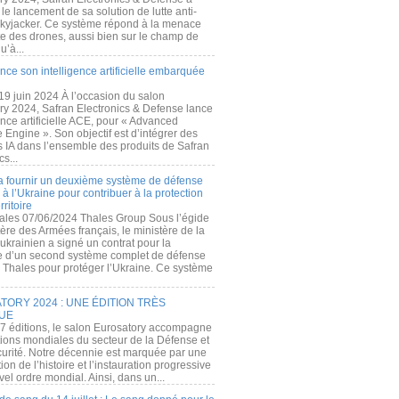
e lancement de sa solution de lutte anti-
kyjacker. Ce système répond à la menace
te des drones, aussi bien sur le champ de
u’à...
nce son intelligence artificielle embarquée
 19 juin 2024 À l’occasion du salon
ry 2024, Safran Electronics & Defense lance
gence artificielle ACE, pour « Advanced
 Engine ». Son objectif est d’intégrer des
s IA dans l’ensemble des produits de Safran
cs...
a fournir un deuxième système de défense
à l’Ukraine pour contribuer à la protection
rritoire
ales 07/06/2024 Thales Group Sous l’égide
ère des Armées français, le ministère de la
ukrainien a signé un contrat pour la
re d’un second système complet de défense
 Thales pour protéger l’Ukraine. Ce système
ORY 2024 : UNE ÉDITION TRÈS
UE
7 éditions, le salon Eurosatory accompagne
tions mondiales du secteur de la Défense et
curité. Notre décennie est marquée par une
ion de l’histoire et l’instauration progressive
el ordre mondial. Ainsi, dans un...