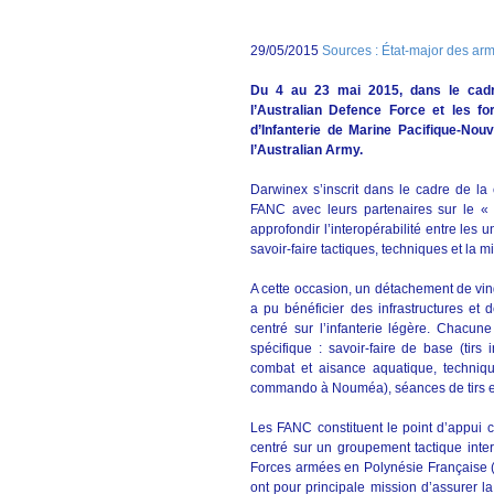
29/05/2015
Sources : État-major des ar
Du 4 au 23 mai 2015, dans le cadre 
l’Australian Defence Force et les f
d’Infanterie de Marine Pacifique-Nou
l’Australian Army.
Darwinex s’inscrit dans le cadre de la
FANC avec leurs partenaires sur le « th
approfondir l’interopérabilité entre les
savoir-faire tactiques, techniques et la
A cette occasion, un détachement de vi
a pu bénéficier des infrastructures e
centré sur l’infanterie légère. Chacu
spécifique : savoir-faire de base (tirs
combat et aisance aquatique, techniq
commando à Nouméa), séances de tirs et
Les FANC constituent le point d’appui c
centré sur un groupement tactique inte
Forces armées en Polynésie Française (
ont pour principale mission d’assurer l