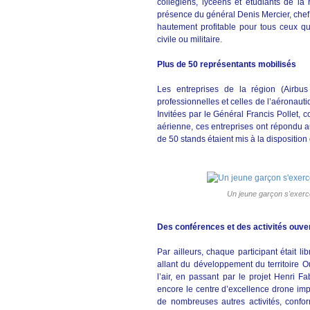
collégiens, lycéens et étudiants de l
présence du général Denis Mercier, chef
hautement profitable pour tous ceux qu
civile ou militaire.
Plus de 50 représentants mobilisés
Les entreprises de la région (Airbus 
professionnelles et celles de l’aéronaut
Invitées par le Général Francis Pollet, c
aérienne, ces entreprises ont répondu au
de 50 stands étaient mis à la dispositio
Un jeune garçon s'exerce
Des conférences et des activités ouver
Par ailleurs, chaque participant était 
allant du développement du territoire 
l’air, en passant par le projet Henri F
encore le centre d’excellence drone impl
de nombreuses autres activités, confor