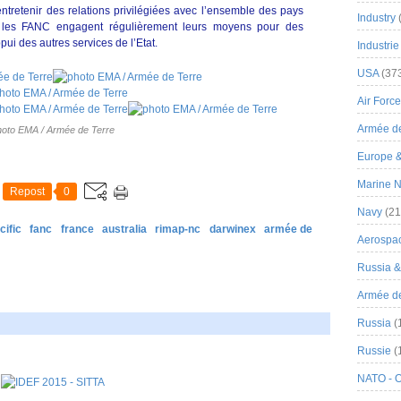
entretenir des relations privilégiées avec l’ensemble des pays
Industry
n, les FANC engagent régulièrement leurs moyens pour des
ui des autres services de l’Etat.
Industrie
USA
(37
Air Force
Armée de
hoto EMA / Armée de Terre
Europe 
Marine N
Repost
0
Navy
(21
cific
fanc
france
australia
rimap-nc
darwinex
armée de
Aerospa
Russia 
Armée de 
Russia
(
Russie
(
NATO - 