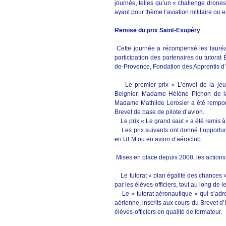
journée, telles qu’un « challenge drone
ayant pour thème l’aviation militaire ou
Remise du prix Saint-Exupéry
Cette journée a récompensé les lauréa
participation des partenaires du tutorat
de-Provence, Fondation des Apprentis d’Au
Le premier prix « L’envol de la jeu
Beignier, Madame Hélène Pichon de la
Madame Mathilde Lerosier a été remporté
Brevet de base de pilote d’avion.
Le prix « Le grand saut » a été remis à d
Les prix suivants ont donné l’opportun
en ULM ou en avion d’aéroclub.
Mises en place depuis 2008, les actions du
Le tutorat « plan égalité des chances »
par les élèves-officiers, tout au long de l
Le « tutorat aéronautique » qui s’adre
aérienne, inscrits aux cours du Brevet d’
élèves-officiers en qualité de formateur.