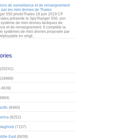
ions de surveillance et de renseignement
 par les mini drones de Thales
er 550 photoThales 18 juin 2019 CP
hales présente le Spy’Ranger 550, son
système de mini drones tactiques de
nce et de renseignement. Il complète la
 systèmes de mini drones proposée par
éployable en vingt...
ories
(20241)
(18989)
14639)
9884)
cific
(8460)
erica
(8252)
 Maghreb
(7157)
iddle East
(6838)