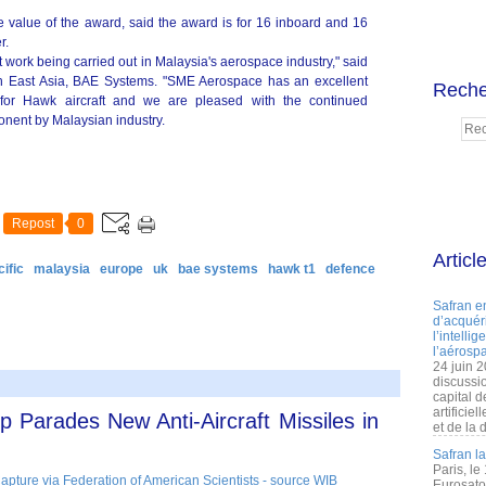
 value of the award, said the award is for 16 inboard and 16
r.
nt work being carried out in Malaysia's aerospace industry," said
h East Asia, BAE Systems. "SME Aerospace has an excellent
Reche
 for Hawk aircraft and we are pleased with the continued
onent by Malaysian industry.
Repost
0
Articl
ific
malaysia
europe
uk
bae systems
hawk t1
defence
Safran e
d’acquéri
l’intelli
l’aérospa
24 juin 
discussi
capital d
artificie
 Parades New Anti-Aircraft Missiles in
et de la 
Safran l
Paris, le
Eurosato