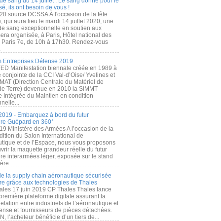
de sang du 14 juillet : Le sang donné pour le
é, ils ont besoin de vous !
20 source DCSSA À l'occasion de la fête
, qui aura lieu le mardi 14 juillet 2020, une
 de sang exceptionnelle en soutien aux
era organisée, à Paris, Hôtel national des
s Paris 7e, de 10h à 17h30. Rendez-vous
.
 Entreprises Défense 2019
FED Manifestation biennale créée en 1989 à
ive conjointe de la CCI Val-d’Oise/ Yvelines et
MAT (Direction Centrale du Matériel de
de Terre) devenue en 2010 la SIMMT
e Intégrée du Maintien en condition
nelle...
2019 - Embarquez à bord du futur
ère Guépard en 360°
19 Ministère des Armées A l’occasion de la
ition du Salon International de
utique et de l’Espace, nous vous proposons
rir la maquette grandeur réelle du futur
ère interarmées léger, exposée sur le stand
ère...
 de la supply chain aéronautique sécurisée
re grâce aux technologies de Thales
ales 17 juin 2019 CP Thales Thales lance
première plateforme digitale assurant la
elation entre industriels de l’aéronautique et
fense et fournisseurs de pièces détachées.
, l’acheteur bénéficie d’un tiers de...