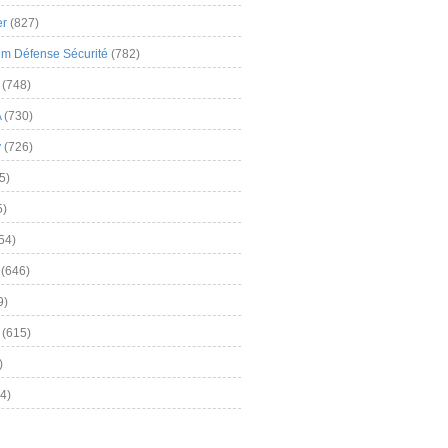
er
(827)
m Défense Sécurité
(782)
(748)
A
(730)
y
(726)
5)
5)
54)
(646)
9)
(615)
)
4)