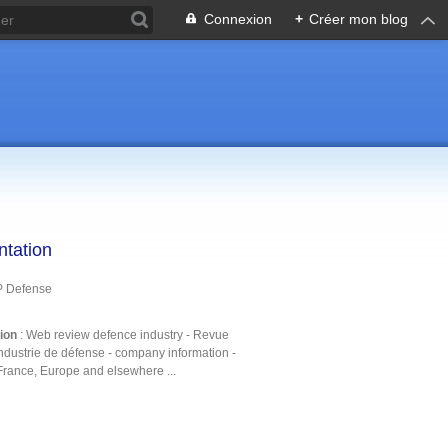
Connexion
+
Créer mon blog
ntation
P Defense
tion
: Web review defence industry - Revue
ndustrie de défense - company information -
France, Europe and elsewhere ...