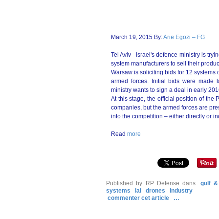
March 19, 2015 By:
Arie Egozi – FG
Tel Aviv - Israel's defence ministry is try
system manufacturers to sell their produc
Warsaw is soliciting bids for 12 systems 
armed forces. Initial bids were made l
ministry wants to sign a deal in early 201
At this stage, the official position of th
companies, but the armed forces are pres
into the competition – either directly or ind
Read
more
Published by RP Defense
dans
gulf &
systems
iai
drones
industry
commenter cet article
…