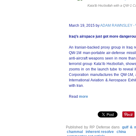
Kata’ib Hezbollah with a QW-1 Ca
March 19, 2015 by
ADAM RAWNSLEY - 
Iraq’s airspace just got more dangero
An Iranian-backed proxy group in Iraq r
QW-1M man-portable air-defense missile
anti-aircraft weapons seen in more than 
terrorist group Kata’ib Hezbollah, show
zooms in on the launch tube to reveal
Corporation manufactures the QW-1M, a
International Aviation & Aerospace Exhibit
with Iran.
Read
more
Published by RP Defense
dans
gulf & 
chammal
inherent resolve
china