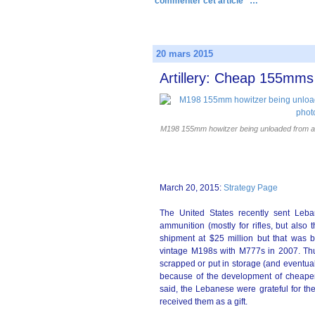
commenter cet article
…
20 mars 2015
Artillery: Cheap 155mm
M198 155mm howitzer being unloaded from a sh
March 20, 2015:
Strategy Page
The United States recently sent Le
ammunition (mostly for rifles, but als
shipment at $25 million but that was 
vintage M198s with M777s in 2007. Thu
scrapped or put in storage (and eventual
because of the development of cheaper 
said, the Lebanese were grateful for th
received them as a gift.