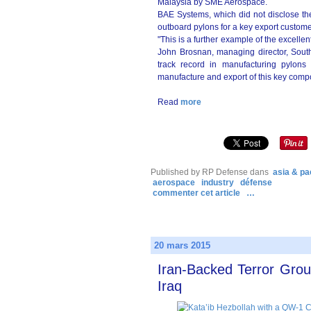
Malaysia by SME Aerospace.
BAE Systems, which did not disclose the
outboard pylons for a key export custome
"This is a further example of the excelle
John Brosnan, managing director, Sout
track record in manufacturing pylons
manufacture and export of this key comp
Read
more
Published by RP Defense
dans
asia & pac
aerospace
industry
défense
commenter cet article
…
20 mars 2015
Iran-Backed Terror Group
Iraq