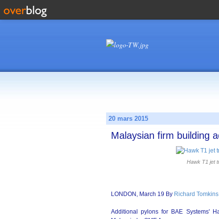
20 mars 2015
Malaysian firm building a
Hawk T1 jet t
LONDON, March 19 By
Richard Tomkins
Additional pylons for BAE Systems' Ha