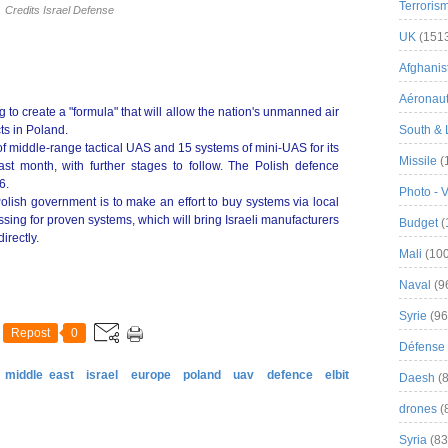
Terroris
Credits Israel Defense
UK
(151
Afghanist
Aéronau
ing to create a "formula" that will allow the nation's unmanned air
ts in Poland.
South & 
of middle-range tactical UAS and 15 systems of mini-UAS for its
Missile
(
ast month, with further stages to follow. The Polish defence
6.
Photo - 
e Polish government is to make an effort to buy systems via local
sing for proven systems, which will bring Israeli manufacturers
Budget
(
irectly.
Mali
(100
Naval
(9
Syrie
(96
Repost
0
Défense 
 middle east
israel
europe
poland
uav
defence
elbit
Daesh
(8
drones
(
Syria
(83