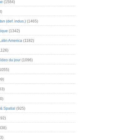
me
(1584)
3)
an (def. indus.)
(1465)
tique
(1342)
Latin America
(1182)
1126)
Video du jour
(1096)
1055)
9)
63)
0)
& Spatial
(925)
92)
838)
3)