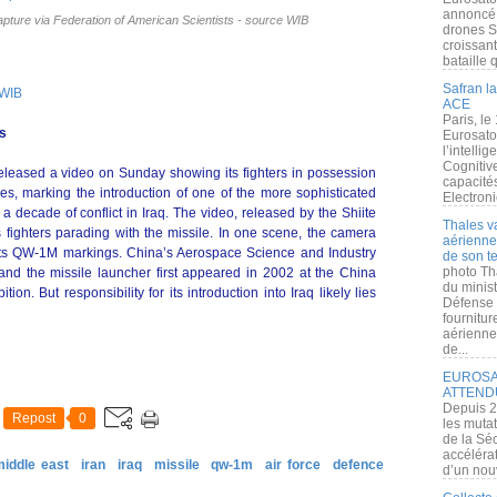
annoncé l
pture via Federation of American Scientists - source WIB
drones S
croissan
bataille q
Safran la
WIB
ACE
Paris, le
us
Eurosato
l’intelli
Cognitive
eleased a video on Sunday showing its fighters in possession
capacité
s, marking the introduction of one of the more sophisticated
Electroni
a decade of conflict in Iraq. The video, released by the Shiite
Thales v
s fighters parading with the missile. In one scene, the camera
aérienne 
 its QW-1M markings. China’s Aerospace Science and Industry
de son te
photo Th
nd the missile launcher first appeared in 2002 at the China
du minist
ion. But responsibility for its introduction into Iraq likely lies
Défense 
fournitu
aérienne
de...
EUROSAT
ATTEND
Depuis 2
Repost
0
les muta
de la Sé
accélérat
middle east
iran
iraq
missile
qw-1m
air force
defence
d’un nouv