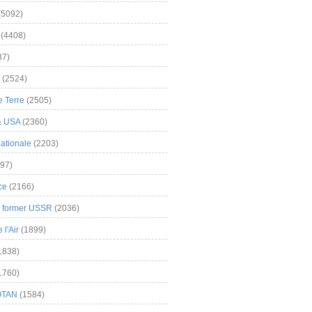
(5092)
(4408)
37)
(2524)
 Terre
(2505)
& USA
(2360)
ationale
(2203)
97)
ce
(2166)
& former USSR
(2036)
l'Air
(1899)
1838)
1760)
OTAN
(1584)