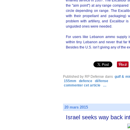
entered service in 2007. The Excalibur shel
the "aim point") at any range compared t
circle depending on range. The Excalibu
with their propellant and packaging
problem with artillery, and Excalibur i
unguided ones were needed.
For users like Lebanon ammo supply is
within tiny Lebanon and never that far 
Besides the U.S. isn’t giving any of the 
Published by RP Defense
dans
gulf & mi
155mm
defence
défense
commenter cet article
…
20 mars 2015
Israel seeks way back in