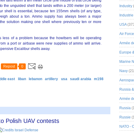
l falls within a ten meter circle (the middle of that circle being
o the unguided shell that lands within a 200 meter (or larger)
Industry
r shell is essential, because ten 155mm shells (of any type,
Industrie
) weigh about a ton. Ammo supply has always been a major
s the solution making one shell where previously ten or more
USA
(37
Air Force
 less of a problem because the howitsers will be operating
Armée de
from a port or airbase were new supplies of ammo will arrive.
expensive Excalibur shells away.
Europe 
Marine N
Repost
0
Navy
(21
ddle east
liban
lebanon
artillery
usa
saudi arabia
m198
Aerospa
Russia 
Armée de 
Russia
(
Russie
(
to Polish UAV contests
NATO - 