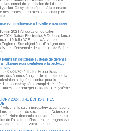
e lancement de sa solution de lutte anti-
kyjacker. Ce système répond à la menace
te des drones, aussi bien sur le champ de
u’à...
nce son intelligence artificielle embarquée
 19 juin 2024 À l’occasion du salon
ry 2024, Safran Electronics & Defense lance
gence artificielle ACE, pour « Advanced
 Engine ». Son objectif est d’intégrer des
s IA dans l’ensemble des produits de Safran
cs...
a fournir un deuxième système de défense
à l’Ukraine pour contribuer à la protection
rritoire
ales 07/06/2024 Thales Group Sous l’égide
ère des Armées français, le ministère de la
ukrainien a signé un contrat pour la
re d’un second système complet de défense
 Thales pour protéger l’Ukraine. Ce système
ORY 2024 : UNE ÉDITION TRÈS
UE
7 éditions, le salon Eurosatory accompagne
tions mondiales du secteur de la Défense et
curité. Notre décennie est marquée par une
ion de l’histoire et l’instauration progressive
el ordre mondial. Ainsi, dans un...