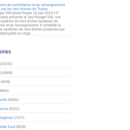
ions de surveillance et de renseignement
 par les mini drones de Thales
er 550 photoThales 18 juin 2019 CP
hales présente le Spy’Ranger 550, son
système de mini drones tactiques de
nce et de renseignement. Il complète la
 systèmes de mini drones proposée par
éployable en vingt...
ories
(20241)
(18989)
14639)
9884)
cific
(8460)
erica
(8252)
 Maghreb
(7157)
iddle East
(6838)