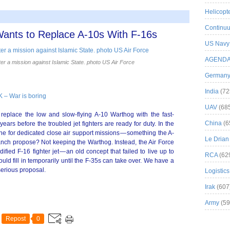
Helicopt
Continuu
Wants to Replace A-10s With F-16s
US Navy
AGEND
ter a mission against Islamic State. photo US Air Force
German
India
(72
– War is boring
UAV
(68
 replace the low and slow-flying A-10 Warthog with the fast-
China
(6
 years before the troubled jet fighters are ready for duty. In the
ane for dedicated close air support missions — something the A-
Le Drian
ranch propose? Not keeping the Warthog. Instead, the Air Force
ied F-16 fighter jet — an old concept that failed to live up to
RCA
(62
d fill in temporarily until the F-35s can take over. We have a
 serious proposal.
Logistics
Irak
(607
Army
(59
Repost
0