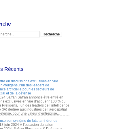
rche
es Récents
ntre en discussions exclusives en vue
r Preligens, l’un des leaders de
gence artificielle pour les secteurs de
tial et de la défense
2024 Safran Safran annonce être entré en
ons exclusives en vue d’acquérir 100 % du
e Preligens, l’un des leaders de l’intelligence
lle (IA) dédiée aux industries de l’aérospatial
défense, pour une valeur d’entreprise...
ance son système de lutte anti-drones
 18 juin 2024 À l’occasion du salon
ry 2024, Safran Electronics & Defense a