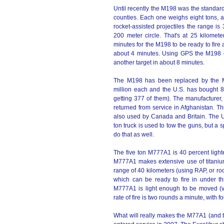
Until recently the M198 was the standa
counties. Each one weighs eight tons, a
rocket-assisted projectiles the range i
200 meter circle. That's at 25 kilomet
minutes for the M198 to be ready to fire 
about 4 minutes. Using GPS the M198 can
another target in about 8 minutes.
The M198 has been replaced by the M
million each and the U.S. has bought 8
getting 377 of them). The manufacturer,
returned from service in Afghanistan. Th
also used by Canada and Britain. The U
ton truck is used to tow the guns, but a 
do that as well.
The five ton M777A1 is 40 percent light
M777A1 makes extensive use of titanium
range of 40 kilometers (using RAP, or roc
which can be ready to fire in under t
M777A1 is light enough to be moved (v
rate of fire is two rounds a minute, with f
What will really makes the M77A1 (and 