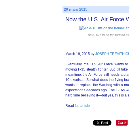
20 mars 2015
Now the U.S. Air Force 
An A-10 sits on the tarmac af
March 19, 2015 by
JOSEPH TREVITHICK 
Eventually, the U.S. Air Force wants to
moving F-35 stealth fighter. But it’ll take
meantime, the Air Force still needs a pl
10 excels at. So what does the flying b
wants to replace the Warthog with a modif
expectations decades ago. The F-16s woul
hard time believing it — but yes, this is a
Read
full article