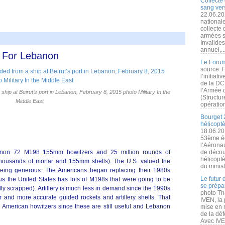
Collecte 
sang vers
22.06.20
nationale
collecte
armées s
Invalide
annuel,..
s For Lebanon
Le Forum
source: 
l’initiat
de la DC
l’Armée 
ip at Beirut’s port in Lebanon, February 8, 2015 photo Military In the
(Structur
Middle East
opération
Bourget 
hélicopt
18.06.20
53ème éd
l’Aérona
banon 72 M198 155mm howitzers and 25 million rounds of
de découv
hélicopt
o thousands of mortar and 155mm shells). The U.S. valued the
du minist
being generous. The Americans began replacing their 1980s
Le futur
s the United States has lots of M198s that were going to be
se prépa
ly scrapped). Artillery is much less in demand since the 1990s
photo Th
and more accurate guided rockets and artillery shells. That
IVEN, la 
e American howitzers since these are still useful and Lebanon
mise en r
de la dé
Avec IVEN