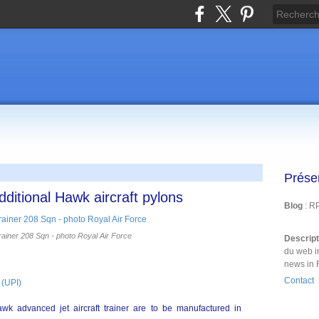
Prése
dditional Hawk aircraft pylons
Blog
: R
rainer 208 Sqn - photo Royal Air Force
Descrip
du web i
news in 
Contact
 (UPI)
wk advanced jet aircraft trainer are to be manufactured in