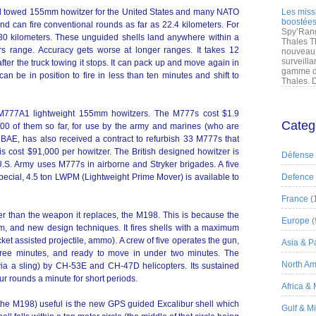
rd towed 155mm howitzer for the United States and many NATO
Les miss
boostées
nd can fire conventional rounds as far as 22.4 kilometers. For
Spy’Rang
s 30 kilometers. These unguided shells land anywhere within a
Thales T
ers range. Accuracy gets worse at longer ranges. It takes 12
nouveau 
surveilla
after the truck towing it stops. It can pack up and move again in
gamme de
 be in position to fire in less than ten minutes and shift to
Thales. D
777A1 lightweight 155mm howitzers. The M777s cost $1.9
Categ
00 of them so far, for use by the army and marines (who are
 BAE, has also received a contract to refurbish 33 M777s that
is cost $91,000 per howitzer. The British designed howitzer is
Défense
.S. Army uses M777s in airborne and Stryker brigades. A five
special, 4.5 ton LWPM (Lightweight Prime Mover) is available to
Defence
France
(
er than the weapon it replaces, the M198. This is because the
Europe
(
, and new design techniques. It fires shells with a maximum
ket assisted projectile, ammo). A crew of five operates the gun,
Asia & Pa
hree minutes, and ready to move in under two minutes. The
North Am
ia a sling) by CH-53E and CH-47D helicopters. Its sustained
our rounds a minute for short periods.
Africa &
the M198) useful is the new GPS guided Excalibur shell which
Gulf & M