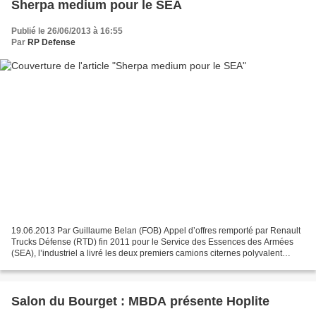
Sherpa medium pour le SEA
Publié le 26/06/2013 à 16:55
Par
RP Defense
19.06.2013 Par Guillaume Belan (FOB) Appel d’offres remporté par Renault
Trucks Défense (RTD) fin 2011 pour le Service des Essences des Armées
(SEA), l’industriel a livré les deux premiers camions citernes polyvalent
tactique aérotransportables (CCPTA),...
Salon du Bourget : MBDA présente Hoplite