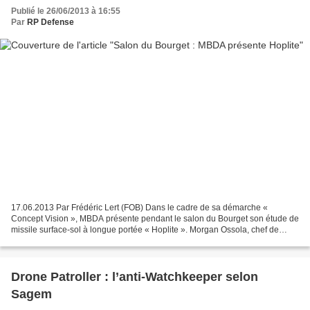
Publié le 26/06/2013 à 16:55
Par
RP Defense
17.06.2013 Par Frédéric Lert (FOB) Dans le cadre de sa démarche «
Concept Vision », MBDA présente pendant le salon du Bourget son étude de
missile surface-sol à longue portée « Hoplite ». Morgan Ossola, chef de
projet, explique le pourquoi et le comment...
Drone Patroller : l’anti-Watchkeeper selon
Sagem