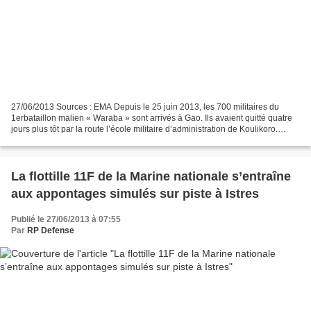
27/06/2013 Sources : EMA Depuis le 25 juin 2013, les 700 militaires du
1erbataillon malien « Waraba » sont arrivés à Gao. Ils avaient quitté quatre
jours plus tôt par la route l’école militaire d’administration de Koulikoro.
Durant ce déplacement, ils...
La flottille 11F de la Marine nationale s’entraîne
aux appontages simulés sur piste à Istres
Publié le 27/06/2013 à 07:55
Par
RP Defense