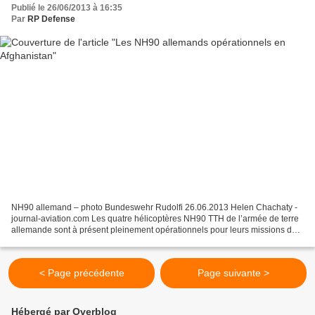
Publié le 26/06/2013 à 16:35
Par
RP Defense
NH90 allemand – photo Bundeswehr Rudolfi 26.06.2013 Helen Chachaty -
journal-aviation.com Les quatre hélicoptères NH90 TTH de l’armée de terre
allemande sont à présent pleinement opérationnels pour leurs missions de
MEDEVAC en Afghanistan. Les appareils,...
< Page précédente
Page suivante >
Hébergé par Overblog