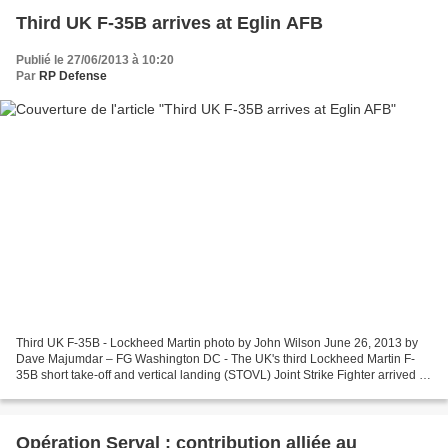
Third UK F-35B arrives at Eglin AFB
Publié le 27/06/2013 à 10:20
Par
RP Defense
Third UK F-35B - Lockheed Martin photo by John Wilson June 26, 2013 by
Dave Majumdar – FG Washington DC - The UK's third Lockheed Martin F-
35B short take-off and vertical landing (STOVL) Joint Strike Fighter arrived at
Eglin AFB, Florida, on 25 June....
Opération Serval : contribution alliée au