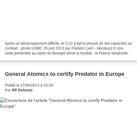
Après un développement difficile, le V-22 a fait la preuve de ses capacités au
combat. - photo USMC 26 juin 2013 par Frédéric Lert – Aerobuzz.fr Une
carte présentée au salon du Bourget sème le trouble : la France serait-elle
intéressée par le V-22 ? Après...
General Atomics to certify Predator in Europe
Publié le 27/06/2013 à 10:50
Par
RP Defense