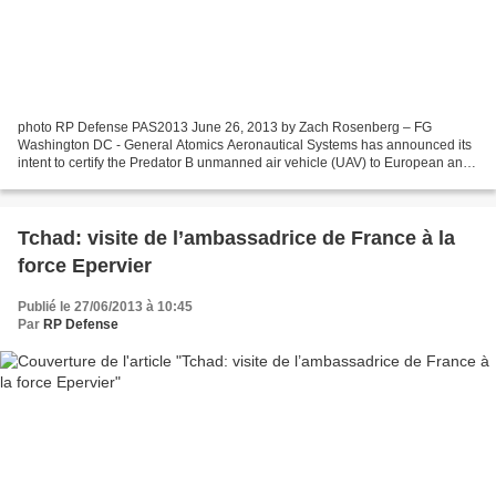
photo RP Defense PAS2013 June 26, 2013 by Zach Rosenberg – FG
Washington DC - General Atomics Aeronautical Systems has announced its
intent to certify the Predator B unmanned air vehicle (UAV) to European and
NATO standards. The Predator B, called the...
Tchad: visite de l’ambassadrice de France à la
force Epervier
Publié le 27/06/2013 à 10:45
Par
RP Defense