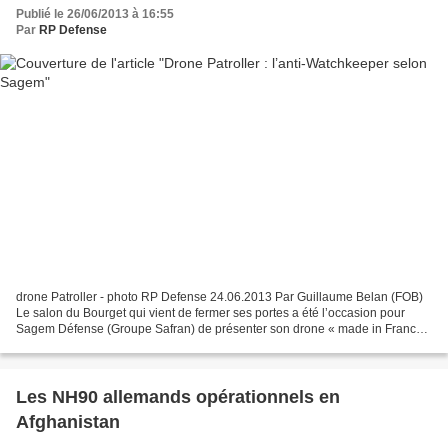
Publié le 26/06/2013 à 16:55
Par
RP Defense
drone Patroller - photo RP Defense 24.06.2013 Par Guillaume Belan (FOB)
Le salon du Bourget qui vient de fermer ses portes a été l’occasion pour
Sagem Défense (Groupe Safran) de présenter son drone « made in France
». Le drone Patroller a la semaine dernière...
Les NH90 allemands opérationnels en
Afghanistan