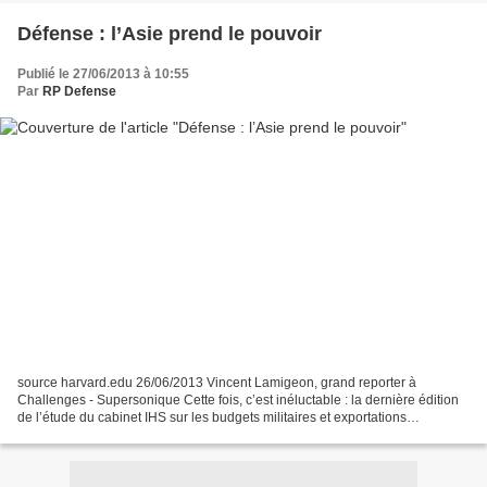
Défense : l’Asie prend le pouvoir
Publié le 27/06/2013 à 10:55
Par
RP Defense
source harvard.edu 26/06/2013 Vincent Lamigeon, grand reporter à
Challenges - Supersonique Cette fois, c’est inéluctable : la dernière édition
de l’étude du cabinet IHS sur les budgets militaires et exportations
d’armement confirme que le budget de défense...