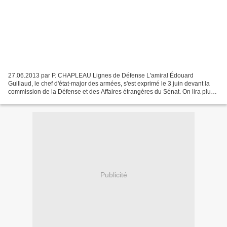
27.06.2013 par P. CHAPLEAU Lignes de Défense L'amiral Édouard
Guillaud, le chef d'état-major des armées, s'est exprimé le 3 juin devant la
commission de la Défense et des Affaires étrangères du Sénat. On lira plus
bas sa réponse à une question de Michel...
Publicité