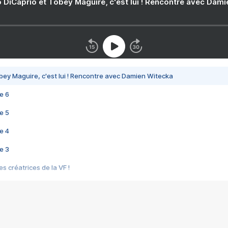
 DiCaprio et Tobey Maguire, c'est lui ! Rencontre avec Dam
bey Maguire, c'est lui ! Rencontre avec Damien Witecka
e 6
e 5
e 4
e 3
s créatrices de la VF !
e 2
e 1
e Mektoub My Love arrive enfin ! Rencontre avec Shaïn Boumedine et Sal