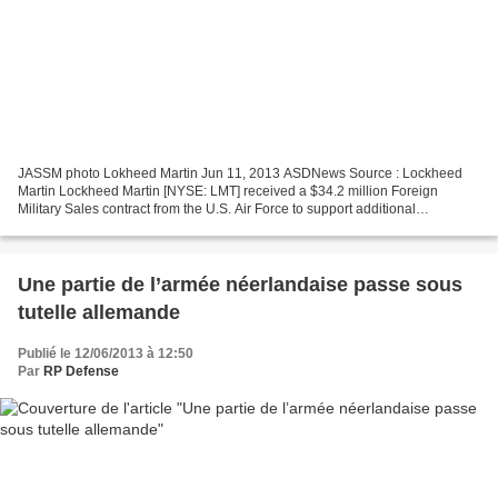
JASSM photo Lokheed Martin Jun 11, 2013 ASDNews Source : Lockheed
Martin Lockheed Martin [NYSE: LMT] received a $34.2 million Foreign
Military Sales contract from the U.S. Air Force to support additional
integration of the Joint Air-to-Surface Standoff...
Une partie de l’armée néerlandaise passe sous
tutelle allemande
Publié le 12/06/2013 à 12:50
Par
RP Defense