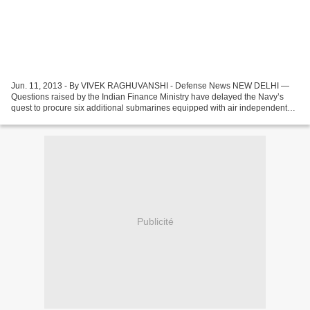
Jun. 11, 2013 - By VIVEK RAGHUVANSHI - Defense News NEW DELHI —
Questions raised by the Indian Finance Ministry have delayed the Navy’s
quest to procure six additional submarines equipped with air independent
propulsion for more than $12 billion. While...
Publicité