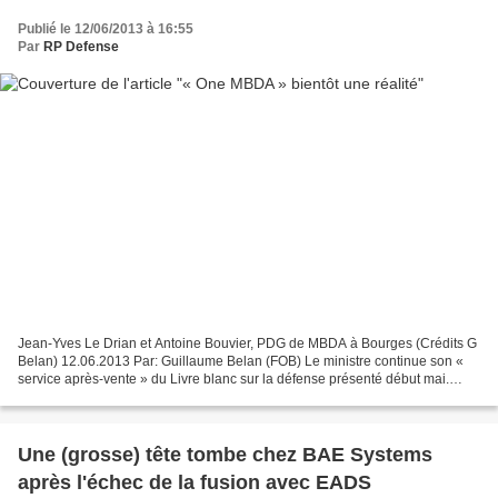
Publié le 12/06/2013 à 16:55
Par
RP Defense
Jean-Yves Le Drian et Antoine Bouvier, PDG de MBDA à Bourges (Crédits G
Belan) 12.06.2013 Par: Guillaume Belan (FOB) Le ministre continue son «
service après-vente » du Livre blanc sur la défense présenté début mai.
Jean-Yves Le Drian, était à Bourges...
Une (grosse) tête tombe chez BAE Systems
après l'échec de la fusion avec EADS