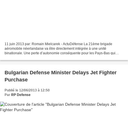
11 juin 2013 par: Romain Mielcarek - ActuDéfense La 21ème brigade
aéromobile néerlandaise va être directement intégrée à une unité
binationale. Une perte d’autonomie conséquente pour les Pays-Bas qui
créent ainsi un précédent historique en Europe. Au...
Bulgarian Defense Minister Delays Jet Fighter
Purchase
Publié le 12/06/2013 à 12:50
Par
RP Defense