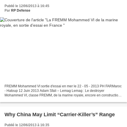
Publié le 12/06/2013 à 16:45
Par
RP Defense
FREMM Mohammed VI sortie d'essai en mer le 22 - 05 - 2013 PH FARMaroc
- Hatoup 12 Juin 2013 Adam Sfali – Lemag Lemag : Le destroyer
Mohammed VI, classe FREMM, de la marine royale, encore en construction
aux chantiers du groupe français, DCNS, a effectué...
Why China May Limit “Carrier-Killer’s” Range
Publié le 12/06/2013 à 16:35