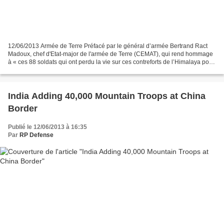
12/06/2013 Armée de Terre Préfacé par le général d’armée Bertrand Ract
Madoux, chef d'Etat-major de l'armée de Terre (CEMAT), qui rend hommage
à « ces 88 soldats qui ont perdu la vie sur ces contreforts de l’Himalaya pour
assurer, loin des leurs, la sécurité...
India Adding 40,000 Mountain Troops at China
Border
Publié le 12/06/2013 à 16:35
Par
RP Defense