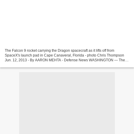
The Falcon 9 rocket carrying the Dragon spacecraft as it lifts off from
SpaceX's launch pad in Cape Canaveral, Florida - photo Chris Thompson
Jun. 12, 2013 - By AARON MEHTA - Defense News WASHINGTON — The
DoD office in charge of space systems announced...