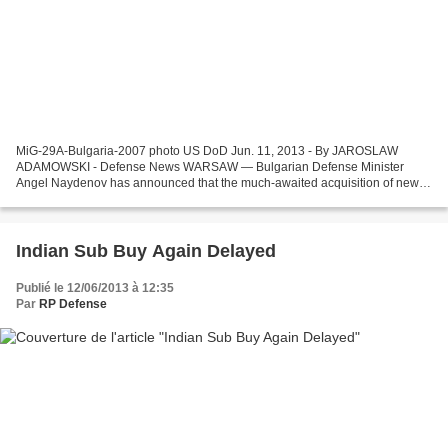
MiG-29A-Bulgaria-2007 photo US DoD Jun. 11, 2013 - By JAROSLAW
ADAMOWSKI - Defense News WARSAW — Bulgarian Defense Minister
Angel Naydenov has announced that the much-awaited acquisition of new
jet fighters for the Air Force will likely not be launched...
Indian Sub Buy Again Delayed
Publié le 12/06/2013 à 12:35
Par
RP Defense