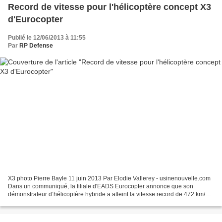
Record de vitesse pour l'hélicoptère concept X3
d'Eurocopter
Publié le 12/06/2013 à 11:55
Par
RP Defense
X3 photo Pierre Bayle 11 juin 2013 Par Elodie Vallerey - usinenouvelle.com
Dans un communiqué, la filiale d'EADS Eurocopter annonce que son
démonstrateur d’hélicoptère hybride a atteint la vitesse record de 472 km/h
en palier le 7 juin. Une nouvelle performance...