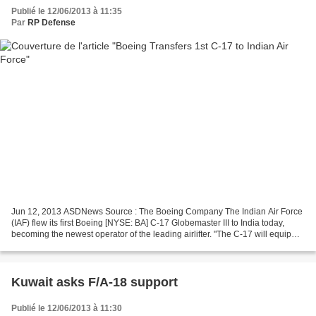
Publié le 12/06/2013 à 11:35
Par
RP Defense
Jun 12, 2013 ASDNews Source : The Boeing Company The Indian Air Force
(IAF) flew its first Boeing [NYSE: BA] C-17 Globemaster III to India today,
becoming the newest operator of the leading airlifter. "The C-17 will equip
the Indian Air Force with amongst...
Kuwait asks F/A-18 support
Publié le 12/06/2013 à 11:30