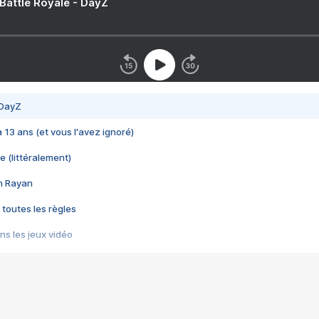
 Battle Royale - DayZ
 DayZ
 a 13 ans (et vous l'avez ignoré)
e (littéralement)
im Rayan
 toutes les règles
s les jeux vidéo
us choquant de Rockstar ? - Le scandale BULLY
e plus moche de Steam
du RÊVE tourne au CAUCHEMAR