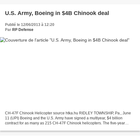
U.S. Army, Boeing in $4B Chinook deal
Publié le 12/06/2013 à 12:20
Par
RP Defense
CH-47F Chinook Helicopter source htka.hu RIDLEY TOWNSHIP, Pa., June
11 (UPI) Boeing and the U.S. Army have signed a multiyear, $4 billion
contract for as many as 215 CH-47F Chinook helicopters. The five-year
contract calls for an initial 177 helicopters...