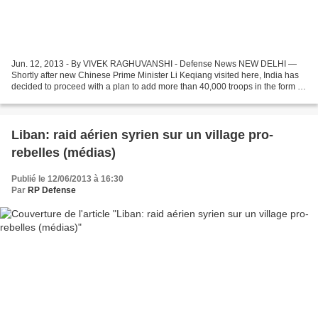
Jun. 12, 2013 - By VIVEK RAGHUVANSHI - Defense News NEW DELHI —
Shortly after new Chinese Prime Minister Li Keqiang visited here, India has
decided to proceed with a plan to add more than 40,000 troops in the form of
a mountain corps to bolster its strength...
Liban: raid aérien syrien sur un village pro-
rebelles (médias)
Publié le 12/06/2013 à 16:30
Par
RP Defense