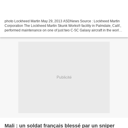
photo Lockheed Martin May 29, 2013 ASDNews Source : Lockheed Martin
Corporation The Lockheed Martin Skunk Works® facility in Palmdale, Calif.,
performed maintenance on one of just two C-5C Galaxy aircraft in the world
in May 2013. The C-5C features more...
Publicité
Mali : un soldat français blessé par un sniper