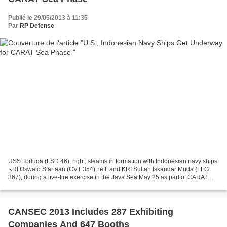
Publié le 29/05/2013 à 11:35
Par
RP Defense
USS Tortuga (LSD 46), right, steams in formation with Indonesian navy ships
KRI Oswald Siahaan (CVT 354), left, and KRI Sultan Iskandar Muda (FFG
367), during a live-fire exercise in the Java Sea May 25 as part of CARAT
Indonesia. (U.S. Navy photo by...
CANSEC 2013 Includes 287 Exhibiting
Companies And 647 Booths