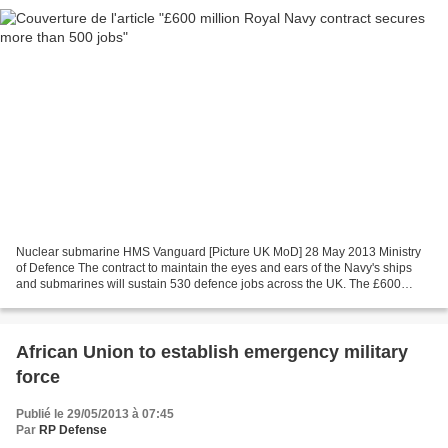
Nuclear submarine HMS Vanguard [Picture UK MoD] 28 May 2013 Ministry
of Defence The contract to maintain the eyes and ears of the Navy's ships
and submarines will sustain 530 defence jobs across the UK. The £600
million Sensor Support Optimisation Project...
African Union to establish emergency military
force
Publié le 29/05/2013 à 07:45
Par
RP Defense