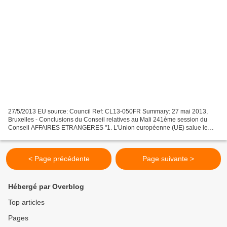
27/5/2013 EU source: Council Ref: CL13-050FR Summary: 27 mai 2013,
Bruxelles - Conclusions du Conseil relatives au Mali 241ème session du
Conseil AFFAIRES ETRANGERES "1. L'Union européenne (UE) salue le
résultat et les conclusions de la Conférence de...
< Page précédente
Page suivante >
Hébergé par Overblog
Top articles
Pages