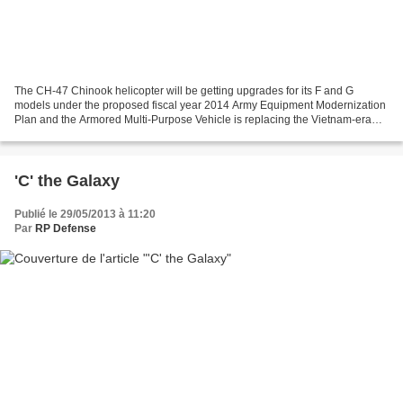
The CH-47 Chinook helicopter will be getting upgrades for its F and G
models under the proposed fiscal year 2014 Army Equipment Modernization
Plan and the Armored Multi-Purpose Vehicle is replacing the Vietnam-era
M113 armored personnel carrier in phases....
'C' the Galaxy
Publié le 29/05/2013 à 11:20
Par
RP Defense