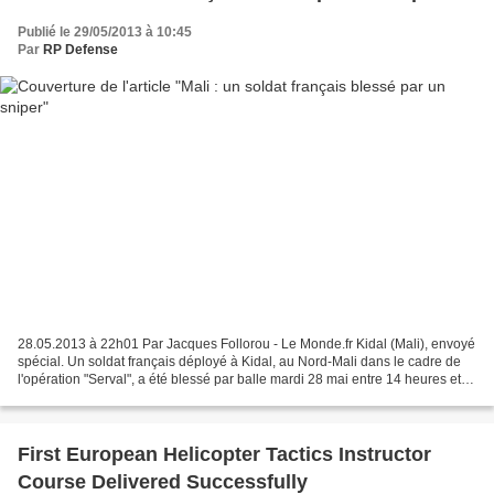
Publié le 29/05/2013 à 10:45
Par
RP Defense
28.05.2013 à 22h01 Par Jacques Follorou - Le Monde.fr Kidal (Mali), envoyé
spécial. Un soldat français déployé à Kidal, au Nord-Mali dans le cadre de
l'opération "Serval", a été blessé par balle mardi 28 mai entre 14 heures et
15 heures dans des conditions...
First European Helicopter Tactics Instructor
Course Delivered Successfully