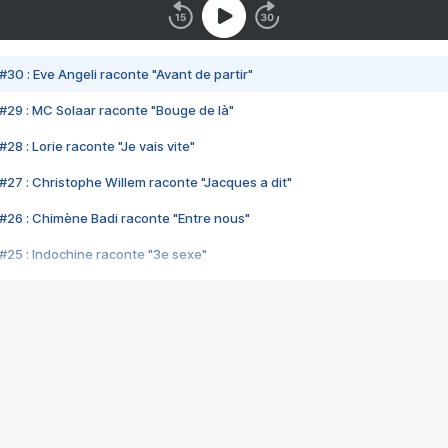
#30 : Eve Angeli raconte "Avant de partir"
#29 : MC Solaar raconte "Bouge de là"
28 : Lorie raconte "Je vais vite"
#27 : Christophe Willem raconte "Jacques a dit"
#26 : Chimène Badi raconte "Entre nous"
#25 : Indochine raconte "3e sexe"
#24 : Zaho raconte "C'est chelou"
#23 : Patrick Bruel raconte "Au café des délices"
#22 : Kyo raconte "Le chemin"
#21 : Nolwenn Leroy raconte "Cassé"
#20 : Patrick Hernandez raconte "Born to be alive"