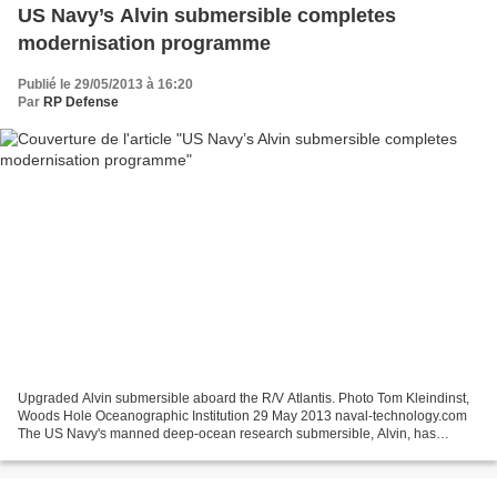
US Navy’s Alvin submersible completes
modernisation programme
Publié le 29/05/2013 à 16:20
Par
RP Defense
Upgraded Alvin submersible aboard the R/V Atlantis. Photo Tom Kleindinst,
Woods Hole Oceanographic Institution 29 May 2013 naval-technology.com
The US Navy's manned deep-ocean research submersible, Alvin, has
successfully completed a $41m phase one modernisation...