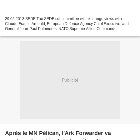
29.05.2013 SEDE The SEDE subcommittee will exchange views with
Claude-France Arnould, European Defence Agency Chief Executive, and
General Jean-Paul Paloméros, NATO Supreme Allied Commander
Transformation, on building European military capabilities. When:...
Publicité
Après le MN Pélican, l'Ark Forwarder va