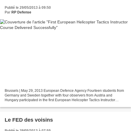
Publié le 29/05/2013 à 09:50
Par
RP Defense
Brussels | May 29, 2013 European Defence Agency Fourteen students from
Germany and Sweden together with four observers from Austria and
Hungary participated in the first European Helicopter Tactics Instructor
Course (EHTIC) which was successfully organised...
Le FED des voisins
Publié le 29/05/2013 à 07:55