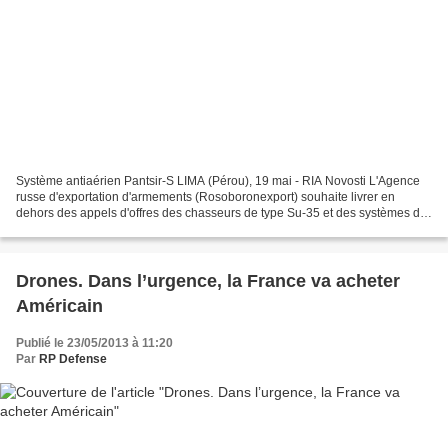
Système antiaérien Pantsir-S LIMA (Pérou), 19 mai - RIA Novosti L'Agence
russe d'exportation d'armements (Rosoboronexport) souhaite livrer en
dehors des appels d'offres des chasseurs de type Su-35 et des systèmes de
DCA Pantsir au Brésil, a déclaré Sergueï...
Drones. Dans l’urgence, la France va acheter
Américain
Publié le 23/05/2013 à 11:20
Par
RP Defense