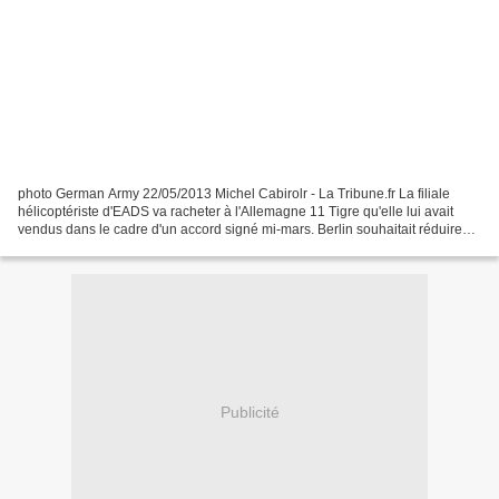
photo German Army 22/05/2013 Michel Cabirolr - La Tribune.fr La filiale
hélicoptériste d'EADS va racheter à l'Allemagne 11 Tigre qu'elle lui avait
vendus dans le cadre d'un accord signé mi-mars. Berlin souhaitait réduire
ses commandes d'hélicoptères....
Publicité