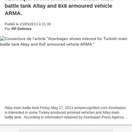
battle tank Altay and 8x8 armoured vehicle
ARMA.
Publié le 23/05/2013 à 11:30
Par
RP Defense
Altay main battle tank Friday, May 17, 2013 armyrecognition.com Azerbaijan
is interested in some Turkey-produced armored vehicles and Altay main
battle tank . According to information obtained by Azerbaijan Press Agency
at IDEF-2103, the issue on including...