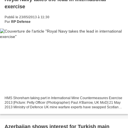
exercise
Publié le 23/05/2013 à 11:30
Par
RP Defense
HMS Shoreham taking part in International Mine Countermeasures Exercise
2013 [Picture: Petty Officer (Photographer) Paul A'Barrow, UK MoD] 21 May
2013 Ministry of Defence UK mine warfare experts have swapped Scotland
for the Gulf to play a pivotal role...
Azerbaijan shows interest for Turkish main