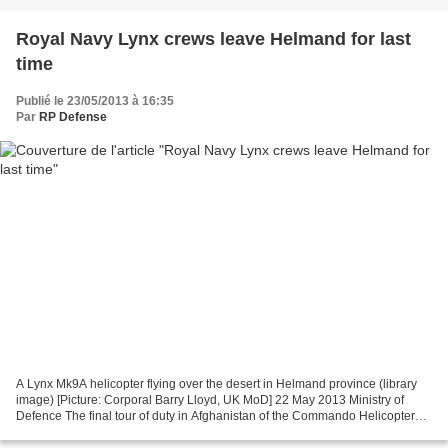
Royal Navy Lynx crews leave Helmand for last
time
Publié le 23/05/2013 à 16:35
Par
RP Defense
A Lynx Mk9A helicopter flying over the desert in Helmand province (library
image) [Picture: Corporal Barry Lloyd, UK MoD] 22 May 2013 Ministry of
Defence The final tour of duty in Afghanistan of the Commando Helicopter
Force fliers of 847 Naval Air Squadron...