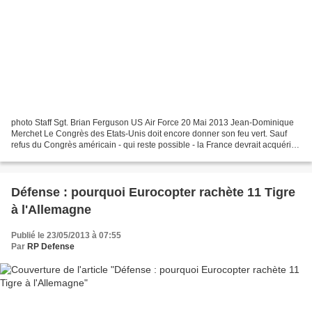
photo Staff Sgt. Brian Ferguson US Air Force 20 Mai 2013 Jean-Dominique
Merchet Le Congrès des Etats-Unis doit encore donner son feu vert. Sauf
refus du Congrès américain - qui reste possible - la France devrait acquérir
deux drones Reaper, avant la fin...
Défense : pourquoi Eurocopter rachète 11 Tigre
à l'Allemagne
Publié le 23/05/2013 à 07:55
Par
RP Defense