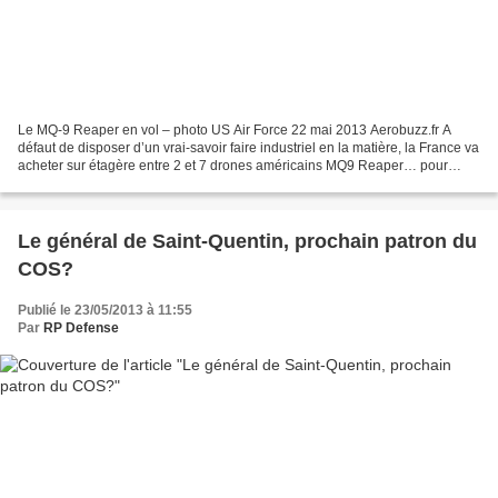
Le MQ-9 Reaper en vol – photo US Air Force 22 mai 2013 Aerobuzz.fr A
défaut de disposer d’un vrai-savoir faire industriel en la matière, la France va
acheter sur étagère entre 2 et 7 drones américains MQ9 Reaper… pour
commencer. Il était temps ! Après...
Le général de Saint-Quentin, prochain patron du
COS?
Publié le 23/05/2013 à 11:55
Par
RP Defense