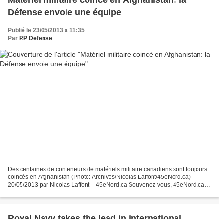
Matériel militaire coincé en Afghanistan: la
Défense envoie une équipe
Publié le 23/05/2013 à 11:35
Par
RP Defense
Des centaines de conteneurs de matériels militaire canadiens sont toujours
coincés en Afghanistan (Photo: Archives/Nicolas Laffont/45eNord.ca)
20/05/2013 par Nicolas Laffont – 45eNord.ca Souvenez-vous, 45eNord.ca
vous avait raconté en juin, juillet et...
Royal Navy takes the lead in international