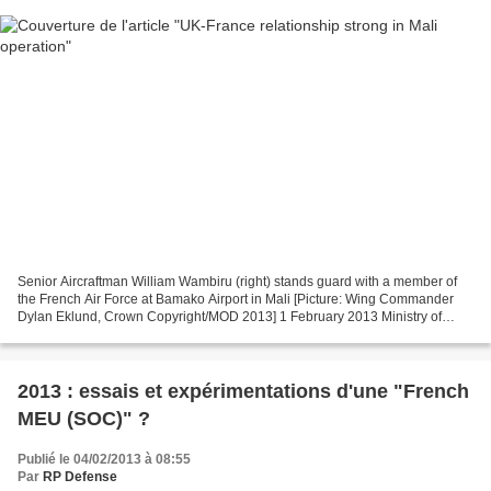
Senior Aircraftman William Wambiru (right) stands guard with a member of
the French Air Force at Bamako Airport in Mali [Picture: Wing Commander
Dylan Eklund, Crown Copyright/MOD 2013] 1 February 2013 Ministry of
Defence UK operations in support of the...
2013 : essais et expérimentations d'une "French
MEU (SOC)" ?
Publié le 04/02/2013 à 08:55
Par
RP Defense