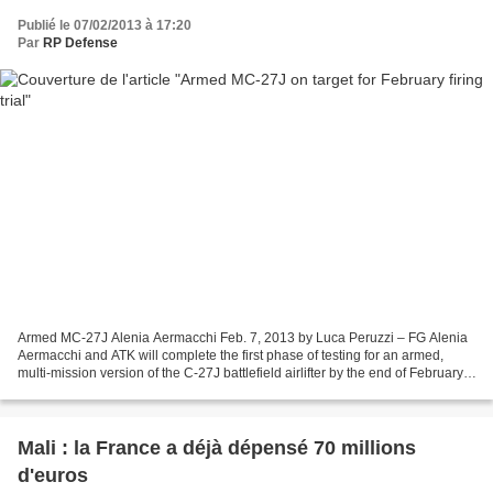
Publié le 07/02/2013 à 17:20
Par
RP Defense
Armed MC-27J Alenia Aermacchi Feb. 7, 2013 by Luca Peruzzi – FG Alenia
Aermacchi and ATK will complete the first phase of testing for an armed,
multi-mission version of the C-27J battlefield airlifter by the end of February.
"The MC-27J version is not...
Mali : la France a déjà dépensé 70 millions
d'euros