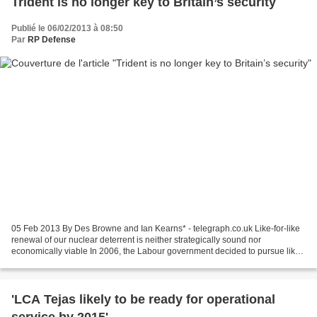
Trident is no longer key to Britain’s security
Publié le 06/02/2013 à 08:50
Par
RP Defense
05 Feb 2013 By Des Browne and Ian Kearns* - telegraph.co.uk Like-for-like
renewal of our nuclear deterrent is neither strategically sound nor
economically viable In 2006, the Labour government decided to pursue like-
for-like renewal of Trident, a decision...
'LCA Tejas likely to be ready for operational