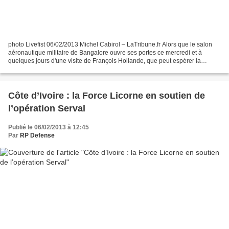
photo Livefist 06/02/2013 Michel Cabirol – LaTribune.fr Alors que le salon
aéronautique militaire de Bangalore ouvre ses portes ce mercredi et à
quelques jours d'une visite de François Hollande, que peut espérer la
France en Inde en 2013? Avec un bon...
Côte d’Ivoire : la Force Licorne en soutien de
l’opération Serval
Publié le 06/02/2013 à 12:45
Par
RP Defense