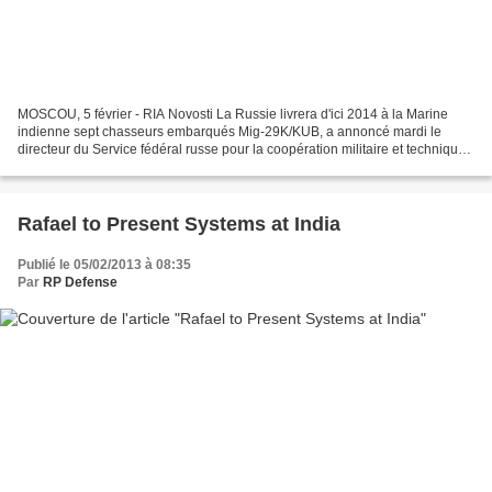
MOSCOU, 5 février - RIA Novosti La Russie livrera d'ici 2014 à la Marine
indienne sept chasseurs embarqués Mig-29K/KUB, a annoncé mardi le
directeur du Service fédéral russe pour la coopération militaire et technique
(FSVTS) Alexandre Fomine. "En application...
Rafael to Present Systems at India
Publié le 05/02/2013 à 08:35
Par
RP Defense