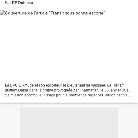
Par
RP Defense
Le BPC Dixmude et son escorteur, le Lieutenant de vaisseau Le Hénaff
quittent Dakar dans la brume provoquée par l’harmattan, le 30 janvier 2013.
Sa mission accomplie, il s’agit pour le premier de regagner Toulon, tandis
que le second escortera un affrété...