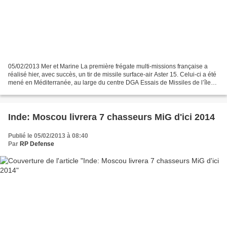
05/02/2013 Mer et Marine La première frégate multi-missions française a
réalisé hier, avec succès, un tir de missile surface-air Aster 15. Celui-ci a été
mené en Méditerranée, au large du centre DGA Essais de Missiles de l’île
du Levant. « Ce tir a permis...
Inde: Moscou livrera 7 chasseurs MiG d'ici 2014
Publié le 05/02/2013 à 08:40
Par
RP Defense