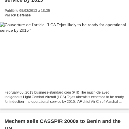
service by 2015'
Publié le 05/02/2013 à 18:35
Par
RP Defense
February 05, 2013 business-standard.com (PTI) The much-delayed
indigenous Light Combat Aircraft (LCA) Tejas aircraft is expected to be ready
for induction into operational service by 2015, IAF chief Air Chief Marshal N
A K Browne said today. Talking to...
Mechem sells CASSPIR 2000s to Benin and the
UN