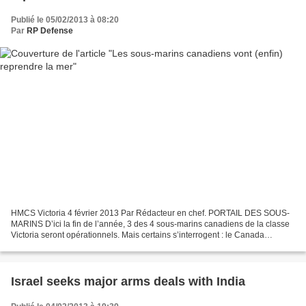
Publié le 05/02/2013 à 08:20
Par
RP Defense
HMCS Victoria 4 février 2013 Par Rédacteur en chef. PORTAIL DES SOUS-
MARINS D’ici la fin de l’année, 3 des 4 sous-marins canadiens de la classe
Victoria seront opérationnels. Mais certains s’interrogent : le Canada
dispose-t-il du personnel pour les faire...
Israel seeks major arms deals with India