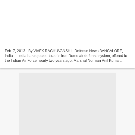
Feb. 7, 2013 - By VIVEK RAGHUVANSHI - Defense News BANGALORE,
India — India has rejected Israel’s Iron Dome air defense system, offered to
the Indian Air Force nearly two years ago. Marshal Norman Anil Kumar
Browne, the Indian Air Force (IAF) chief, told...