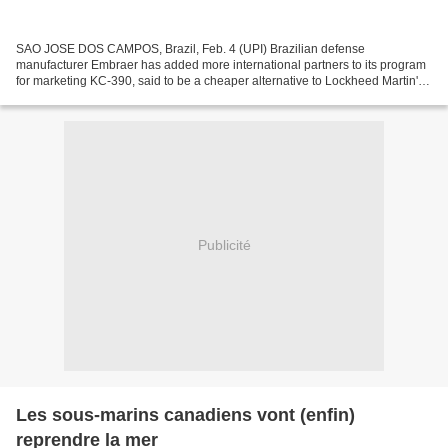
SAO JOSE DOS CAMPOS, Brazil, Feb. 4 (UPI) Brazilian defense
manufacturer Embraer has added more international partners to its program
for marketing KC-390, said to be a cheaper alternative to Lockheed Martin's
C-130J. The C-130J updates the internationally...
Publicité
Les sous-marins canadiens vont (enfin)
reprendre la mer