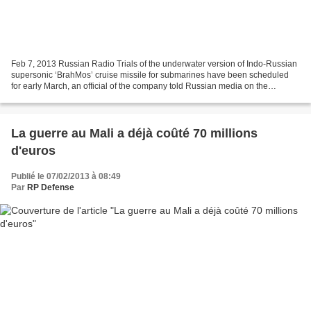
Feb 7, 2013 Russian Radio Trials of the underwater version of Indo-Russian
supersonic ‘BrahMos’ cruise missile for submarines have been scheduled
for early March, an official of the company told Russian media on the
sidelines of Aero India 2013 expo,...
La guerre au Mali a déjà coûté 70 millions
d'euros
Publié le 07/02/2013 à 08:49
Par
RP Defense