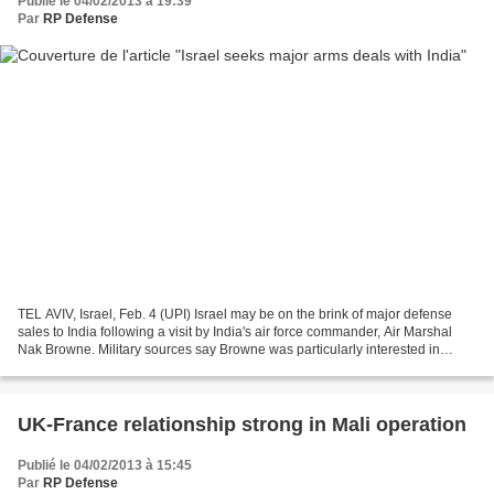
Publié le 04/02/2013 à 19:39
Par
RP Defense
TEL AVIV, Israel, Feb. 4 (UPI) Israel may be on the brink of major defense
sales to India following a visit by India's air force commander, Air Marshal
Nak Browne. Military sources say Browne was particularly interested in
upgrading India's fleet of Israeli-built...
UK-France relationship strong in Mali operation
Publié le 04/02/2013 à 15:45
Par
RP Defense