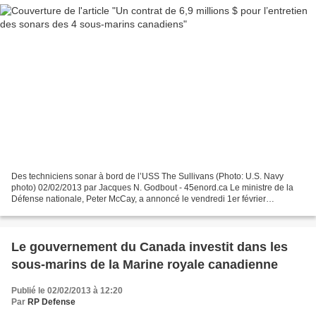
Des techniciens sonar à bord de l’USS The Sullivans (Photo: U.S. Navy
photo) 02/02/2013 par Jacques N. Godbout - 45enord.ca Le ministre de la
Défense nationale, Peter McCay, a annoncé le vendredi 1er février
l’attribution d’un de 6,6 millions$ Ultra Electronics...
Le gouvernement du Canada investit dans les
sous-marins de la Marine royale canadienne
Publié le 02/02/2013 à 12:20
Par
RP Defense