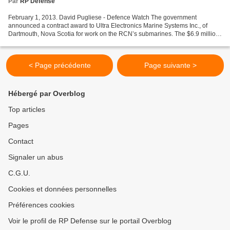
Par
RP Defense
February 1, 2013. David Pugliese - Defence Watch The government
announced a contract award to Ultra Electronics Marine Systems Inc., of
Dartmouth, Nova Scotia for work on the RCN’s submarines. The $6.9 million
contract covers maintenance work on the towed-array...
< Page précédente
Page suivante >
Hébergé par Overblog
Top articles
Pages
Contact
Signaler un abus
C.G.U.
Cookies et données personnelles
Préférences cookies
Voir le profil de RP Defense sur le portail Overblog