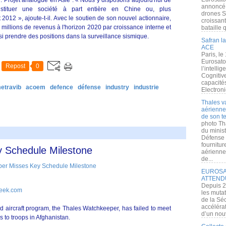
n. Projet analogue en Asie : « Nous y disposons aujourd'hui de
annoncé l
stituer une société à part entière en Chine ou, plus
drones S
2012 », ajoute-t-il. Avec le soutien de son nouvel actionnaire,
croissan
 millions de revenus à l'horizon 2020 par croissance interne et
bataille q
i prendre des positions dans la surveillance sismique.
Safran la
ACE
Paris, le
Eurosato
Repost
0
l’intelli
Cognitive
capacité
etravib
acoem
defence
défense
industry
industrie
Electroni
Thales v
aérienne 
de son te
photo Th
du minist
Défense 
fournitu
 Schedule Milestone
aérienne
de...
EUROSAT
ATTEND
Depuis 2
Week.com
les muta
de la Sé
accélérat
aircraft program, the Thales Watchkeeper, has failed to meet
d’un nouv
les to troops in Afghanistan.