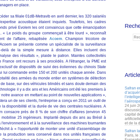
managers en place.
er sa filiale 01dB-Metravib en avril dernier, les 320 salariés
expertise acoustique étaient inquiets. Toutefois, les cadres
Reche
 fonds privé Evolem les ont convaincus que cette émancipation
11. « Le poids du groupe commençait à être lourd », reconnaît
t de l'affaire, rebaptisée
Acoem
. Champion tricolore de
s, Acoem se présente comme un spécialiste de la surveillance
u-delà de la simple mesure à distance. Elles incluent des
analyse des résultats », plaide le patron. Maintes collectivités
e France ont recours à ses procédés. A l'étranger, la PME est
xclusif de dispositifs de suivi des éoliennes du chinois State
qui lui commande entre 150 et 200 unités chaque année. Dans
Articl
totalité des armées du monde entier en systèmes de détection
mps de base, sur des véhicules blindés et sans doute demain des
Safran e
nologie il y a dix ans et les Américains ont été les premiers à
d’acquéri
 notre avance en mettant au point de nouvelles applications »,
l’intelli
stera un de ses clients, l'entreprise a conçu en 2011 un outil de
l’aérospa
24 juin 
la disponibilité et la durée de vie des centrales nucléaires. A
discussi
em consacre près de 8 % de son chiffre d'affaires (environ 45
capital d
 mobilise 25 ingénieurs. Implanté depuis dix ans au Brésil à
artificie
 à l'environnement et à la surveillance des machines tournantes
et de la 
éfléchit à « l'opportunité de monter une unité d'assemblage de
Safran l
de la production sera conservé dans nos unités françaises de
Paris, le
Eurosato