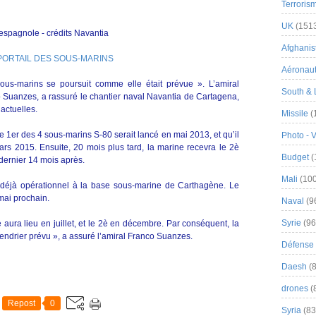
Terroris
UK
(151
 espagnole - crédits Navantia
Afghanist
f. PORTAIL DES SOUS-MARINS
Aéronau
sous-marins se poursuit comme elle était prévue ». L’amiral
South & 
co Suanzes, a rassuré le chantier naval Navantia de Cartagena,
actuelles.
Missile
(
 1er des 4 sous-marins S-80 serait lancé en mai 2013, et qu’il
Photo - 
ars 2015. Ensuite, 20 mois plus tard, la marine recevra le 2è
Budget
(
 dernier 14 mois après.
Mali
(100
t déjà opérationnel à la base sous-marine de Carthagène. Le
mai prochain.
Naval
(9
Syrie
(96
 aura lieu en juillet, et le 2è en décembre. Par conséquent, la
endrier prévu », a assuré l’amiral Franco Suanzes.
Défense 
Daesh
(8
drones
(
Repost
0
Syria
(83