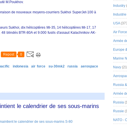
jouté M.Poukhov.
Industry
ivraison de nouveaux moyens-courriers Sukhoi SuperJet-100 à
Industrie
USA
(37
sseurs Sukhoi, dix hélicoptères Mi-35, 14 hélicoptères Mi-17, 17
Air Force
 48 blindés BTR-80A et 9.000 fusils d'assaut Kalachnikov AK-
Armée de
Europe 
Repost
0
Marine N
acific
indonesia
air force
su-30mk2
russia
aerospace
Navy
(21
Aerospa
Russia 
Armée de 
Russia
(
tient le calendrier de ses sous-marins
Russie
(
NATO - 