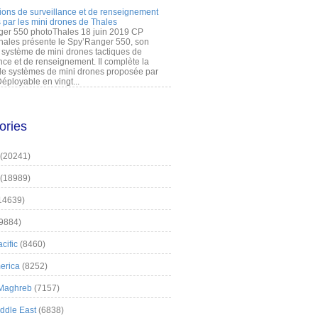
ions de surveillance et de renseignement
 par les mini drones de Thales
er 550 photoThales 18 juin 2019 CP
hales présente le Spy’Ranger 550, son
système de mini drones tactiques de
nce et de renseignement. Il complète la
 systèmes de mini drones proposée par
éployable en vingt...
ories
(20241)
(18989)
14639)
9884)
cific
(8460)
erica
(8252)
 Maghreb
(7157)
iddle East
(6838)