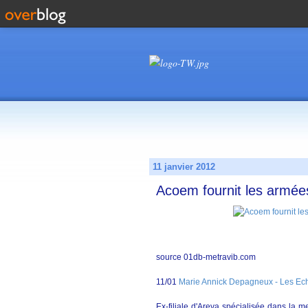
11 janvier 2012
Acoem fournit les armées
source 01db-metravib.com
11/01
Marie Annick Depagneux - Les Ec
Ex-filiale d'Areva spécialisée dans la me