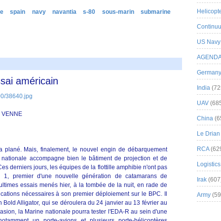
Helicopt
pe
spain
navy
navantia
s-80
sous-marin
submarine
Continuu
US Navy
AGEND
German
sai américain
India
(72
UAV
(68
IS VENNE
China
(6
Le Drian
RCA
(62
a plané. Mais, finalement, le nouvel engin de débarquement
nationale accompagne bien le bâtiment de projection et de
Logistics
 derniers jours, les équipes de la flottille amphibie n'ont pas
 1, premier d'une nouvelle génération de catamarans de
Irak
(607
ltimes essais menés hier, à la tombée de la nuit, en rade de
ifications nécessaires à son premier déploiement sur le BPC. Il
Army
(59
in Bold Alligator, qui se déroulera du 24 janvier au 13 février au
casion, la Marine nationale pourra tester l'EDA-R au sein d'une
otamment un porte-avions et plusieurs porte-hélicoptères