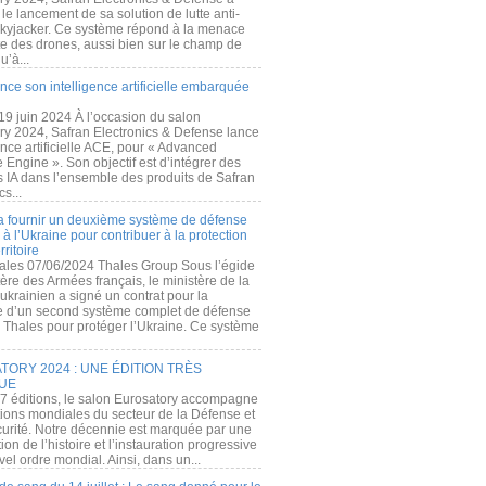
e lancement de sa solution de lutte anti-
kyjacker. Ce système répond à la menace
te des drones, aussi bien sur le champ de
u’à...
nce son intelligence artificielle embarquée
 19 juin 2024 À l’occasion du salon
ry 2024, Safran Electronics & Defense lance
gence artificielle ACE, pour « Advanced
 Engine ». Son objectif est d’intégrer des
s IA dans l’ensemble des produits de Safran
cs...
a fournir un deuxième système de défense
à l’Ukraine pour contribuer à la protection
rritoire
ales 07/06/2024 Thales Group Sous l’égide
ère des Armées français, le ministère de la
ukrainien a signé un contrat pour la
re d’un second système complet de défense
 Thales pour protéger l’Ukraine. Ce système
ORY 2024 : UNE ÉDITION TRÈS
UE
7 éditions, le salon Eurosatory accompagne
tions mondiales du secteur de la Défense et
curité. Notre décennie est marquée par une
ion de l’histoire et l’instauration progressive
el ordre mondial. Ainsi, dans un...