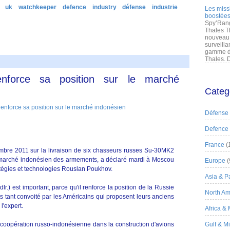
uk
watchkeeper
defence
industry
défense
industrie
Les miss
boostées
Spy’Rang
Thales T
nouveau 
surveilla
gamme de
Thales. D
nforce sa position sur le marché
Categ
Défense
Defence
France
(
mbre 2011 sur la livraison de six chasseurs russes Su-30MK2
le marché indonésien des armements, a déclaré mardi à Moscou
Europe
(
atégies et technologies Rouslan Poukhov.
Asia & Pa
lr.) est important, parce qu'il renforce la position de la Russie
North Am
tant convoité par les Américains qui proposent leurs anciens
l'expert.
Africa &
a coopération russo-indonésienne dans la construction d'avions
Gulf & M