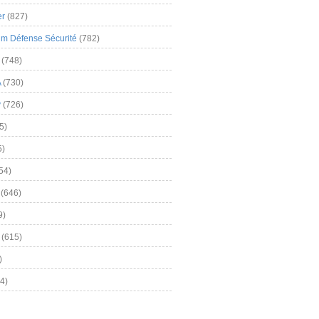
er
(827)
m Défense Sécurité
(782)
(748)
A
(730)
y
(726)
5)
5)
54)
(646)
9)
(615)
)
4)