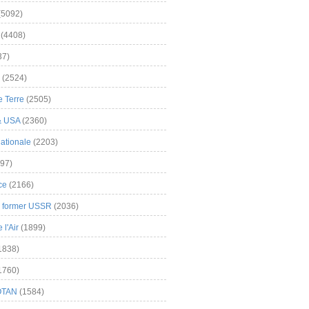
(5092)
(4408)
37)
(2524)
 Terre
(2505)
& USA
(2360)
ationale
(2203)
97)
ce
(2166)
& former USSR
(2036)
l'Air
(1899)
1838)
1760)
OTAN
(1584)