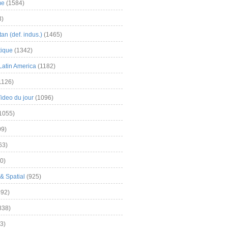
me
(1584)
3)
an (def. indus.)
(1465)
tique
(1342)
Latin America
(1182)
1126)
Video du jour
(1096)
1055)
9)
63)
0)
& Spatial
(925)
92)
838)
3)