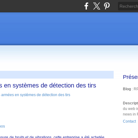
Prése
 en systèmes de détection des tirs
Blog
: R
Descrip
du web i
news in 
Contact
hos
sure de bruits et de vibrations, cette entreprise a été achetée