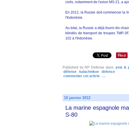
civils, notamment de l'avion MS-21, a a
En 2012, la Russie doit commencer la l
l'Indonésie.
Au total, la Russie a déjà fourni dix cha
blindés de transport de troupes TMP-3F,
102 à l'Indonésie.
Published by RP Defense
dans
asia & p
défense
kalachnikov
defence
commenter cet article
…
10 janvier 2012
La marine espagnole main
S-80