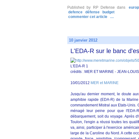
Published by RP Defense
dans
euro
defence
défense
budget
commenter cet article
…
10 janvier 2012
L'EDA-R sur le banc d'es
L'EDA-R 1
crédits : MER ET MARINE - JEAN-LOU
10/01/2012
MER et MARINE
Jusqu'au dernier moment, le doute aur
amphibie rapide (EDA-R) de la Marine 
commandement Mistral aux Etats-Unis. Ces
ménagé leur peine pour que l'EDA-R
débarquement, soit du voyage. Après d'u
Toulon, l'engin a réussi toutes les qual
va, ainsi, participer à l'exercice américa
large de la Caroline du Nord. A cette oc
grande force amphibie (comprenant n