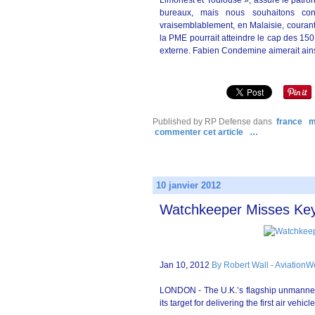
Limonest et Toulouse », assure le patro
bureaux, mais nous souhaitons con
vraisemblablement, en Malaisie, courant 
la PME pourrait atteindre le cap des 150
externe. Fabien Condemine aimerait ains
Published by RP Defense
dans
france
m
commenter cet article
…
10 janvier 2012
Watchkeeper Misses Key
Jan 10, 2012
By Robert Wall - Aviation
LONDON - The U.K.’s flagship unmanned 
its target for delivering the first air vehic