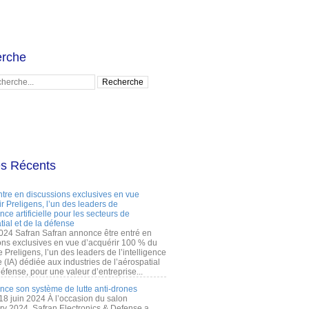
rche
es Récents
ntre en discussions exclusives en vue
r Preligens, l’un des leaders de
gence artificielle pour les secteurs de
tial et de la défense
2024 Safran Safran annonce être entré en
ons exclusives en vue d’acquérir 100 % du
e Preligens, l’un des leaders de l’intelligence
lle (IA) dédiée aux industries de l’aérospatial
défense, pour une valeur d’entreprise...
ance son système de lutte anti-drones
 18 juin 2024 À l’occasion du salon
ry 2024, Safran Electronics & Defense a