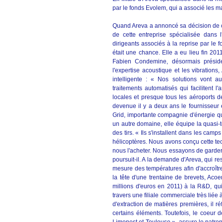
par le fonds Evolem, qui a associé les 
Quand Areva a annoncé sa décision de céd
de cette entreprise spécialisée dans l'
dirigeants associés à la reprise par le
était une chance. Elle a eu lieu fin 20
Fabien Condemine, désormais présiden
l'expertise acoustique et les vibration
intelligente : « Nos solutions vont a
traitements automatisés qui facilitent l'
locales et presque tous les aéroports d
devenue il y a deux ans le fournisseur e
Grid, importante compagnie d'énergie 
un autre domaine, elle équipe la quasi-
des tirs. « Ils s'installent dans les ca
hélicoptères. Nous avons conçu cette tech
nous l'acheter. Nous essayons de garder
poursuit-il. A la demande d'Areva, qui re
mesure des températures afin d'accroître 
la tête d'une trentaine de brevets, Aco
millions d'euros en 2011) à la R&D, qui
travers une filiale commerciale très liée
d'extraction de matières premières, il r
certains éléments. Toutefois, le coeur 