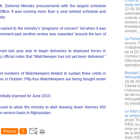
Collecte 
sang vers
. Defense Ministry procurements with the largest schedule
22.06.20
 Office. It was running more than a year behind schedule and
nationale
try.
collecte
armées s
Invalide
amed to the ministry’s “programs of concern” list when it was
annuel,..
government said another review was expected “around the turn of
Le Forum
source: 
l’initiat
ram last year was to begin deliveries to deployed forces in
de la DC
l’Armée 
 official notes that “Watchkeeper has not yet been delivered.”
(Structur
opération
Bourget 
ent numbers of Watchkeepers fielded to sustain three orbits in
hélicopt
 six in October. Fifty-four Watchkeepers are being bought under
18.06.20
53ème éd
l’Aérona
de découv
nitially planned for June 2010.
hélicopt
du minist
posed to allow the ministry to start drawing down Hermes 450
Le futur
r-service basis in Afghanistan.
se prépa
photo Th
IVEN, la 
mise en r
Repost
0
de la dé
Avec IVEN