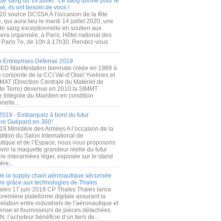
de sang du 14 juillet : Le sang donné pour le
é, ils ont besoin de vous !
20 source DCSSA À l'occasion de la fête
, qui aura lieu le mardi 14 juillet 2020, une
 de sang exceptionnelle en soutien aux
era organisée, à Paris, Hôtel national des
s Paris 7e, de 10h à 17h30. Rendez-vous
.
 Entreprises Défense 2019
FED Manifestation biennale créée en 1989 à
ive conjointe de la CCI Val-d’Oise/ Yvelines et
MAT (Direction Centrale du Matériel de
de Terre) devenue en 2010 la SIMMT
e Intégrée du Maintien en condition
nelle...
2019 - Embarquez à bord du futur
ère Guépard en 360°
19 Ministère des Armées A l’occasion de la
ition du Salon International de
utique et de l’Espace, nous vous proposons
rir la maquette grandeur réelle du futur
ère interarmées léger, exposée sur le stand
ère...
 de la supply chain aéronautique sécurisée
re grâce aux technologies de Thales
ales 17 juin 2019 CP Thales Thales lance
première plateforme digitale assurant la
elation entre industriels de l’aéronautique et
fense et fournisseurs de pièces détachées.
, l’acheteur bénéficie d’un tiers de...