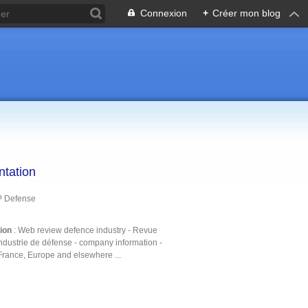
Connexion
+
Créer mon blog
ntation
P Defense
tion
: Web review defence industry - Revue
ndustrie de défense - company information -
France, Europe and elsewhere ...