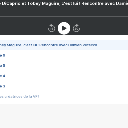
 DiCaprio et Tobey Maguire, c'est lui ! Rencontre avec Dam
bey Maguire, c'est lui ! Rencontre avec Damien Witecka
e 6
e 5
e 4
e 3
s créatrices de la VF !
e 2
e 1
e Mektoub My Love arrive enfin ! Rencontre avec Shaïn Boumedine et Sal