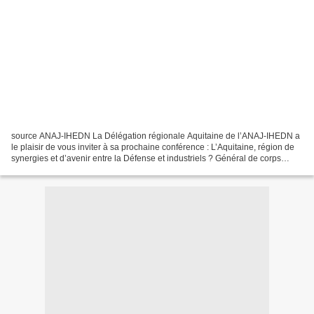
source ANAJ-IHEDN La Délégation régionale Aquitaine de l’ANAJ-IHEDN a
le plaisir de vous inviter à sa prochaine conférence : L’Aquitaine, région de
synergies et d’avenir entre la Défense et industriels ? Général de corps
aérien Jean-Marc LAURENT Responsable...