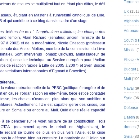
Terroris
teurs de risques se multiplient tout en étant plus diffus, le défi
UK
(151
saux, étudiant en Master I à l'université catholique de Lille,
et qui contribue à ce blog dans le cadre d'un stage.
Afghanist
Aéronau
’est intéressée aux "
Coopérations militaires, les champs des
rand témoin, Alain Richard (sénateur, ancien ministre de la
South & 
7 à 2002) et de la modératrice, Nicole Gnesotto (professeur
tionale des Arts et Métiers, membre de la commission du Livre
Missile
(
ationale). Sont intervenus Tomasz Orlowski, ambassadeur de
Photo - 
bon (conseiller technique au Service européen pour l’Action
ps de réaction rapide à Lille de 2005 à 2007) et Sven Biscop
Budget
(
l des relations internationales d’Egmont à Bruxelles).
Mali
(100
de défense…
 la valeur opérationnelle de la PESC (politique étrangère et de
Naval
(9
 en cause l’organisation en elle-même, force est de constater
Syrie
(96
vitesse, les choses n’avancent plus alors que son ambition à
litaires. Actuellement, l’UE est capable gérer des crises, par
Défense 
aire en Somalie ou encore au Mali. Quid d’une réelle capacité
Daesh
(8
 à se pencher sur le volet militaire de sa construction. Trois
e l’OTAN (notamment après le retrait en Afghanistan), le
drones
(
le regard se tourne de plus en plus vers l’Asie, et la crise
Syria
(83
pas la défense, bien au contraire. La paralysie de l’Union sur