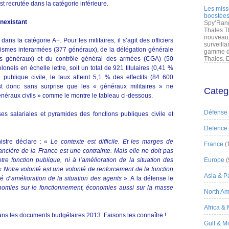
t recrutée dans la catégorie inférieure.
Les miss
boostées
nexistant
Spy’Rang
Thales T
nouveau 
ns la catégorie A+. Pour les militaires, il s’agit des officiers
surveilla
ismes interarmées (377 généraux), de la délégation générale
gamme de
rs généraux) et du contrôle général des armées (CGA) (50
Thales. D
nels en échelle lettre, soit un total de 921 titulaires (0,41 %
on publique civile, le taux atteint 5,1 % des effectifs (84 600
est donc sans surprise que les « généraux militaires » ne
Categ
énéraux civils » comme le montre le tableau ci-dessous.
Défense
es salariales et pyramides des fonctions publiques civile et
Defence
nistre déclare : «
Le contexte est difficile. Et les marges de
France
(
ancière de la France est une contrainte. Mais elle ne doit pas
tre fonction publique, ni à l’amélioration de la situation des
Europe
(
« Notre volonté est une volonté de renforcement de la fonction
Asia & Pa
 d’amélioration de la situation des agents
». A la défense le
omies sur le fonctionnement, économies aussi sur la masse
North Am
Africa &
ans les documents budgétaires 2013. Faisons les connaître !
Gulf & M