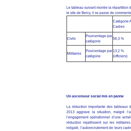
Le tableau suivant montre la répartition d
le site de Bercy, il se passe de commenta
Catégorie 
Cadres
Pourcentage par
Civils
56,3 %
catégorie
Pourcentage par
13,2 %
Militaires
catégorie
(officiers)
Un ascenseur social mis en panne
La réduction importante des tableaux 
2013 aggrave la situation, malgré l
l’engagement opérationnel d’une armée
réduction rejaillissent sur les militai
inégalé, l’autorecrutement de leurs cadr