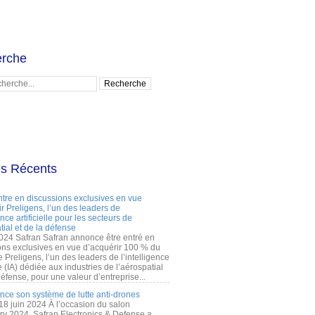
rche
es Récents
ntre en discussions exclusives en vue
r Preligens, l’un des leaders de
gence artificielle pour les secteurs de
tial et de la défense
2024 Safran Safran annonce être entré en
ons exclusives en vue d’acquérir 100 % du
e Preligens, l’un des leaders de l’intelligence
lle (IA) dédiée aux industries de l’aérospatial
défense, pour une valeur d’entreprise...
ance son système de lutte anti-drones
 18 juin 2024 À l’occasion du salon
ry 2024, Safran Electronics & Defense a