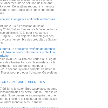
e lancement de sa solution de lutte anti-
kyjacker. Ce système répond à la menace
te des drones, aussi bien sur le champ de
u’à...
nce son intelligence artificielle embarquée
 19 juin 2024 À l’occasion du salon
ry 2024, Safran Electronics & Defense lance
gence artificielle ACE, pour « Advanced
 Engine ». Son objectif est d’intégrer des
s IA dans l’ensemble des produits de Safran
cs...
a fournir un deuxième système de défense
à l’Ukraine pour contribuer à la protection
rritoire
ales 07/06/2024 Thales Group Sous l’égide
ère des Armées français, le ministère de la
ukrainien a signé un contrat pour la
re d’un second système complet de défense
 Thales pour protéger l’Ukraine. Ce système
ORY 2024 : UNE ÉDITION TRÈS
UE
7 éditions, le salon Eurosatory accompagne
tions mondiales du secteur de la Défense et
curité. Notre décennie est marquée par une
ion de l’histoire et l’instauration progressive
el ordre mondial. Ainsi, dans un...