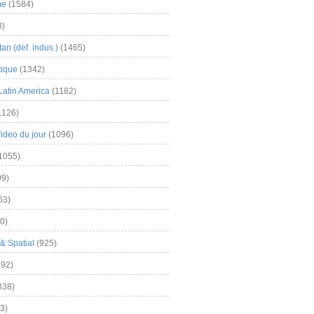
me
(1584)
3)
an (def. indus.)
(1465)
tique
(1342)
Latin America
(1182)
1126)
Video du jour
(1096)
1055)
9)
63)
0)
& Spatial
(925)
92)
838)
3)