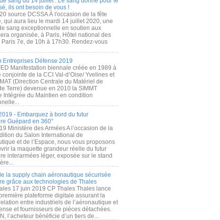
de sang du 14 juillet : Le sang donné pour le
é, ils ont besoin de vous !
20 source DCSSA À l'occasion de la fête
, qui aura lieu le mardi 14 juillet 2020, une
 de sang exceptionnelle en soutien aux
era organisée, à Paris, Hôtel national des
s Paris 7e, de 10h à 17h30. Rendez-vous
.
 Entreprises Défense 2019
FED Manifestation biennale créée en 1989 à
ive conjointe de la CCI Val-d’Oise/ Yvelines et
MAT (Direction Centrale du Matériel de
de Terre) devenue en 2010 la SIMMT
e Intégrée du Maintien en condition
nelle...
2019 - Embarquez à bord du futur
ère Guépard en 360°
19 Ministère des Armées A l’occasion de la
ition du Salon International de
utique et de l’Espace, nous vous proposons
rir la maquette grandeur réelle du futur
ère interarmées léger, exposée sur le stand
ère...
 de la supply chain aéronautique sécurisée
re grâce aux technologies de Thales
ales 17 juin 2019 CP Thales Thales lance
première plateforme digitale assurant la
elation entre industriels de l’aéronautique et
fense et fournisseurs de pièces détachées.
, l’acheteur bénéficie d’un tiers de...