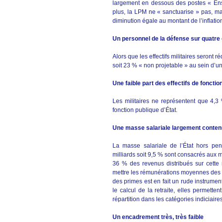
largement en dessous des postes « Ens
plus, la LPM ne « sanctuarise » pas, ma
diminution égale au montant de l’inflation
Un personnel de la défense sur quatre e
Alors que les effectifs militaires seront 
soit 23 % « non projetable » au sein d’un
Une faible part des effectifs de fonctio
Les militaires ne représentent que 4,3
fonction publique d’État.
Une masse salariale largement conte
La masse salariale de l’État hors pens
milliards soit 9,5 % sont consacrés aux mi
36 % des revenus distribués sur cette
mettre les rémunérations moyennes des mi
des primes est en fait un rude instrument
le calcul de la retraite, elles permetten
répartition dans les catégories indiciaire
Un encadrement très, très faible