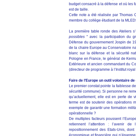
budget consacré à la défense et où les fac
est de taille.
Cette note a été réalisée par Thomas Ca
membre du collège étudiant de la MLEDS 
La première table ronde des Ateliers s
possibles
" avec la participation du g
Défense du gouvernement Jospin de 199
de la chaire Europe au Conservatoire na
blanc sur la défense et la sécurité n
Pologne en France, le général de Kerma
Extérieure et ancien commandant du Cor
(directeur de programme à l’Institut roya
Faire de l’Europe un outil volontaire 
Le premier constat pointe la faiblesse de
sécurité commune). Si personne ne remet
qu’actuellement, elle est en perte de 
terme est de soutenir des opérations mi
exemple de garantir une formation milit
opérationnelle ?
De multiples facteurs poussent l’Europe
retiennent l’attention : l’avenir d
repositionnement des Etats-Unis, dont 
économique et financière qui n’épargne 