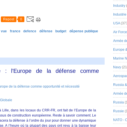
Industry
Industrie
Repost
0
USA
(37
e vue
france
defence
défense
budget
dépense publique
Air Force
Armée de
Europe 
Marine N
Navy
(21
lle : l’Europe de la défense comme
Aerospa
Russia 
Armée de 
Globale
Russia
(
à Lille, dans les locaux du CRR-FR, ont fait de l’Europe de la
Russie
(
essus de construction européenne. Reste à savoir comment. Le
NATO - 
cera la défense à l’ordre du jour pour donner une dynamique
se. A l’heure où la plupart des pays ont revu à la baisse leur