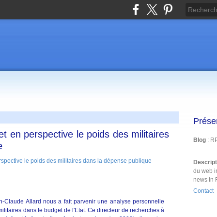
Prése
t en perspective le poids des militaires
Blog
: R
e
Descrip
du web i
news in 
Contact
n-Claude Allard nous a fait parvenir une analyse personnelle
militaires dans le budget de l'Etat. Ce directeur de recherches à