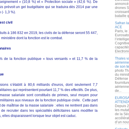
eignement » (10,8 %) et « Protection sociale » (42,6 %). De
annoncé l
is prévoit un gel budgétaire qui se traduira dès 2014 par une
drones S
croissan
 (- 1,3 %).
bataille q
st civil
Safran la
ACE
Paris, le
réduits à 186 832 en 2019, les civils de la défense seront 55 447,
Eurosato
 ministère dont la fonction est le combat.
l’intelli
Cognitive
capacité
nnaires
Electroni
Thales v
 % de la fonction publique « tous versants » et 11,7 % de la
aérienne 
de son te
photo Th
nue
du minist
Défense 
fournitu
ions s’établit à 80,6 milliards d'euros, dont seulement 7,7
aérienne
litaires qui représentent pourtant 11,7 % des effectifs. De plus,
de...
 masse salariale sont constitués de primes, seul moyen pour
EUROSAT
litaires aux niveaux de la fonction publique civile. Cette part
ATTEND
 de maîtrise de la masse salariale : elles ne rentrent pas dans
Depuis 2
les muta
t de recruter dans les spécialités déficitaires sans modifier la
de la Sé
s, elles disparaissent lorsque leur objet est caduc.
accélérat
d’un nouv