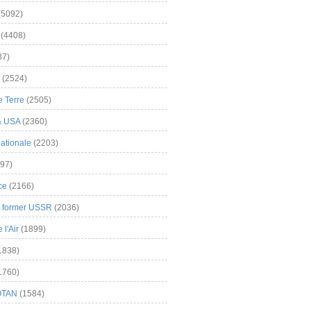
(5092)
(4408)
37)
(2524)
 Terre
(2505)
& USA
(2360)
ationale
(2203)
97)
ce
(2166)
& former USSR
(2036)
l'Air
(1899)
1838)
1760)
OTAN
(1584)