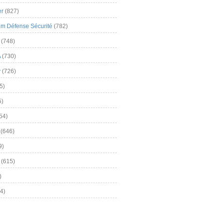
er
(827)
m Défense Sécurité
(782)
(748)
A
(730)
y
(726)
5)
5)
54)
(646)
9)
(615)
)
4)