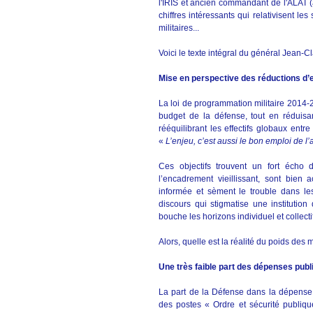
l'IRIS et ancien commandant de l'ALAT (
chiffres intéressants qui relativisent le
militaires...
Voici le texte intégral du général Jean-Cl
Mise en perspective des réductions d’ef
La loi de programmation militaire 2014
budget de la défense, tout en réduisan
rééquilibrant les effectifs globaux entre 
«
L’enjeu, c’est aussi le bon emploi de l’
Ces objectifs trouvent un fort écho
l’encadrement vieillissant, sont bien
informée et sèment le trouble dans les
discours qui stigmatise une institution
bouche les horizons individuel et collectif
Alors, quelle est la réalité du poids des
Une très faible part des dépenses publ
La part de la Défense dans la dépense p
des postes « Ordre et sécurité publique