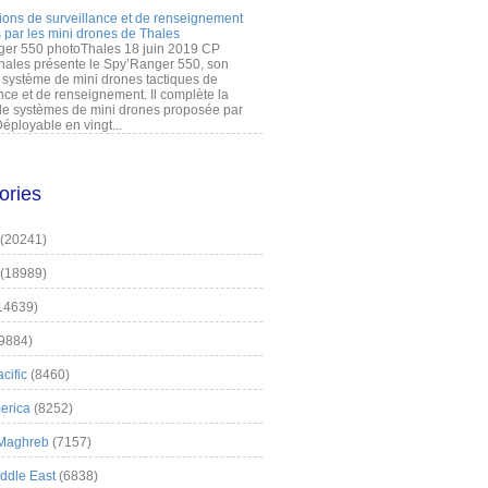
ions de surveillance et de renseignement
 par les mini drones de Thales
er 550 photoThales 18 juin 2019 CP
hales présente le Spy’Ranger 550, son
système de mini drones tactiques de
nce et de renseignement. Il complète la
 systèmes de mini drones proposée par
éployable en vingt...
ories
(20241)
(18989)
14639)
9884)
cific
(8460)
erica
(8252)
 Maghreb
(7157)
iddle East
(6838)