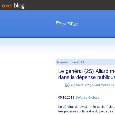
6 novembre 2013
Le général (2S) Allard me
dans la dépense publiqu
05.10.2013
Défense Globale
Le général de division (2e section) Jea
très poussée sur la réalité du poids des 