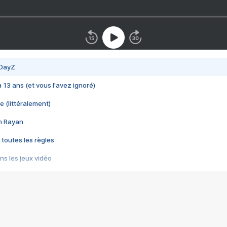
 DayZ
 a 13 ans (et vous l'avez ignoré)
e (littéralement)
im Rayan
 toutes les règles
s les jeux vidéo
us choquant de Rockstar ? - Le scandale BULLY
e plus moche de Steam
du RÊVE tourne au CAUCHEMAR