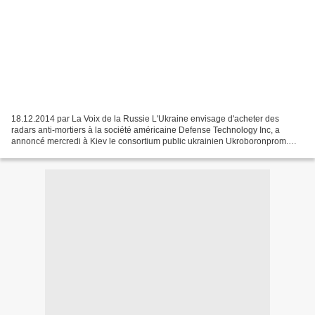
18.12.2014 par La Voix de la Russie L'Ukraine envisage d'acheter des
radars anti-mortiers à la société américaine Defense Technology Inc, a
annoncé mercredi à Kiev le consortium public ukrainien Ukroboronprom.
"Des nouveaux radars anti-mortiers AN/TPQ-49...