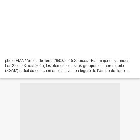
photo EMA / Armée de Terre 26/08/2015 Sources : État-major des armées
Les 22 et 23 août 2015, les éléments du sous-groupement aéromobile
(SGAM) réduit du détachement de l’aviation légère de l’armée de Terre
(DETALAT) du 5e Régiment interarmes d’outre-mer...