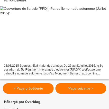
Par
RP Defense
13/08/2015 Sources : État-major des armées Du 25 au 31 juillet 2015, le 3e
escadron du 5e Régiment interarmes d’outre-mer (RIAOM) a effectué une
patrouille nomade autonome jusqu’au Monument Bernard, aux confins
Ouest du territoire djiboutien. Ce monument...
< Page précédente
Page suivante >
Hébergé par Overblog