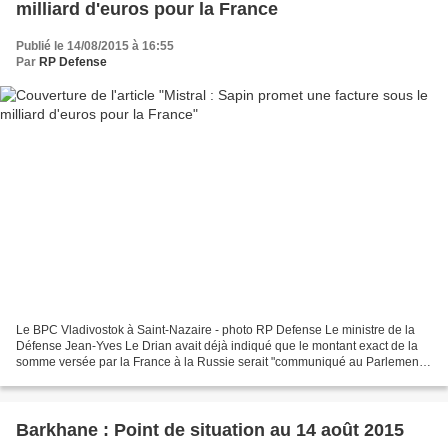
milliard d'euros pour la France
Publié le 14/08/2015 à 16:55
Par
RP Defense
Le BPC Vladivostok à Saint-Nazaire - photo RP Defense Le ministre de la
Défense Jean-Yves Le Drian avait déjà indiqué que le montant exact de la
somme versée par la France à la Russie serait "communiqué au Parlement",
soulignant qu'il serait inférieur...
Barkhane : Point de situation au 14 août 2015