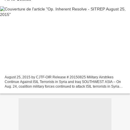
August 25, 2015 by CJTF-OIR Release # 20150825 Military Airstrikes
Continue Against ISIL Terrorists in Syria and Iraq SOUTHWEST ASIA – On
Aug. 24, coalition military forces continued to attack ISIL terrorists in Syria
and Iraq. In Syria, coalition military...