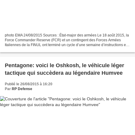
photo EMA 24/08/2015 Sources : État-major des armées Le 18 août 2015, la
Force Commander Reserve (FCR) et un contingent des Forces Armées
Italiennes de la FINUL ont terminé un cycle d’une semaine d’instructions et
d’entraînements en communs. En tant que...
Pentagone: voici le Oshkosh, le véhicule léger
tactique qui succèdera au légendaire Humvee
Publié le 26/08/2015 à 16:20
Par
RP Defense