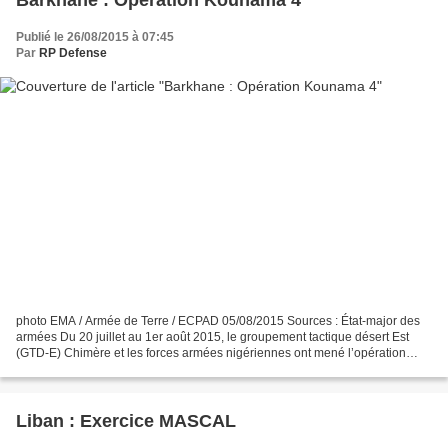
Barkhane : Opération Kounama 4
Publié le 26/08/2015 à 07:45
Par
RP Defense
photo EMA / Armée de Terre / ECPAD 05/08/2015 Sources : État-major des
armées Du 20 juillet au 1er août 2015, le groupement tactique désert Est
(GTD-E) Chimère et les forces armées nigériennes ont mené l’opération
Kounama 4 dans la région de la passe...
Liban : Exercice MASCAL