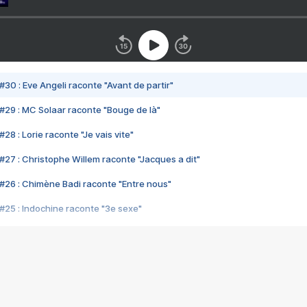
#30 : Eve Angeli raconte "Avant de partir"
#29 : MC Solaar raconte "Bouge de là"
28 : Lorie raconte "Je vais vite"
#27 : Christophe Willem raconte "Jacques a dit"
#26 : Chimène Badi raconte "Entre nous"
#25 : Indochine raconte "3e sexe"
#24 : Zaho raconte "C'est chelou"
#23 : Patrick Bruel raconte "Au café des délices"
#22 : Kyo raconte "Le chemin"