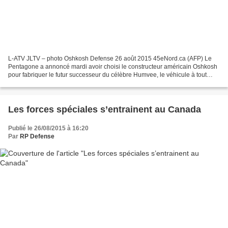
L-ATV JLTV – photo Oshkosh Defense 26 août 2015 45eNord.ca (AFP) Le
Pentagone a annoncé mardi avoir choisi le constructeur américain Oshkosh
pour fabriquer le futur successeur du célèbre Humvee, le véhicule à tout
faire de l’armée américaine, dans le...
Les forces spéciales s’entrainent au Canada
Publié le 26/08/2015 à 16:20
Par
RP Defense