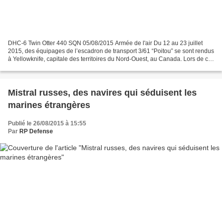
DHC-6 Twin Otter 440 SQN 05/08/2015 Armée de l'air Du 12 au 23 juillet
2015, des équipages de l’escadron de transport 3/61 “Poitou” se sont rendus
à Yellowknife, capitale des territoires du Nord-Ouest, au Canada. Lors de ce
déplacement, les équipages...
Mistral russes, des navires qui séduisent les
marines étrangères
Publié le 26/08/2015 à 15:55
Par
RP Defense