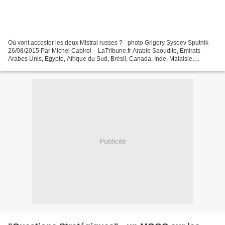
Où vont accoster les deux Mistral russes ? - photo Grigory Sysoev Sputnik
26/08/2015 Par Michel Cabirol – LaTribune.fr Arabie Saoudite, Emirats
Arabes Unis, Egypte, Afrique du Sud, Brésil, Canada, Inde, Malaisie,
Singapour... Une dizaine de pays sont...
Publicité