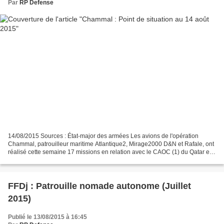
Par
RP Defense
14/08/2015 Sources : État-major des armées Les avions de l'opération
Chammal, patrouilleur maritime Atlantique2, Mirage2000 D&N et Rafale, ont
réalisé cette semaine 17 missions en relation avec le CAOC (1) du Qatar et
suivi en conduite par le JOC (2)...
FFDj : Patrouille nomade autonome (Juillet
2015)
Publié le 13/08/2015 à 16:45