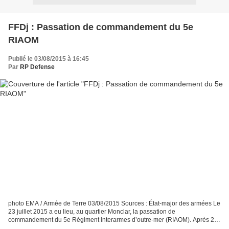
FFDj : Passation de commandement du 5e
RIAOM
Publié le 03/08/2015 à 16:45
Par
RP Defense
photo EMA / Armée de Terre 03/08/2015 Sources : État-major des armées Le
23 juillet 2015 a eu lieu, au quartier Monclar, la passation de
commandement du 5e Régiment interarmes d’outre-mer (RIAOM). Après 2
ans à la tête du 5e de l’Arme, le colonel Despouys...