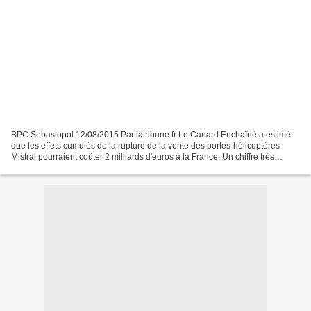
BPC Sebastopol 12/08/2015 Par latribune.fr Le Canard Enchaîné a estimé
que les effets cumulés de la rupture de la vente des portes-hélicoptères
Mistral pourraient coûter 2 milliards d'euros à la France. Un chiffre très
supérieur à celui avancé par le...