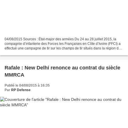
04/08/2015 Sources : État-major des armées Du 24 au 28 juillet 2015, la
compagnie d’infanterie des Forces les Françaises en Côte d’Ivoire (FFCI) a
effectué une campagne de tir sur les champs de tir situés dans la région de
Lomo Nord. Situé à trois heures...
Rafale : New Delhi renonce au contrat du siècle
MMRCA
Publié le 04/08/2015 à 16:35
Par
RP Defense