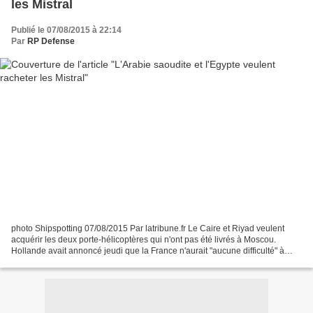
les Mistral
Publié le 07/08/2015 à 22:14
Par
RP Defense
photo Shipspotting 07/08/2015 Par latribune.fr Le Caire et Riyad veulent
acquérir les deux porte-hélicoptères qui n'ont pas été livrés à Moscou.
Hollande avait annoncé jeudi que la France n'aurait "aucune difficulté" à
trouver des acheteurs. Après avoir...