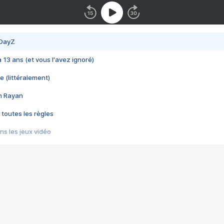
 DayZ
 a 13 ans (et vous l'avez ignoré)
e (littéralement)
im Rayan
 toutes les règles
s les jeux vidéo
us choquant de Rockstar ? - Le scandale BULLY
e plus moche de Steam
du RÊVE tourne au CAUCHEMAR
pendant 8 heures
it… à tort