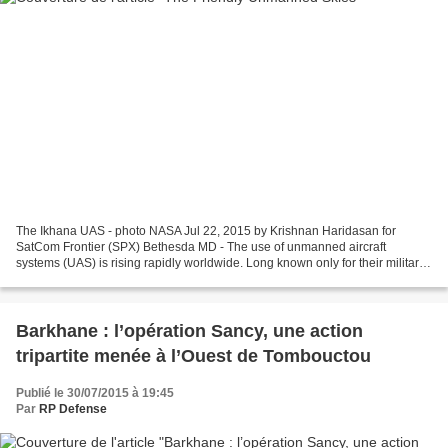
The Ikhana UAS - photo NASA Jul 22, 2015 by Krishnan Haridasan for
SatCom Frontier (SPX) Bethesda MD - The use of unmanned aircraft
systems (UAS) is rising rapidly worldwide. Long known only for their military
applications, UAS are increasingly being...
Barkhane : l’opération Sancy, une action
tripartite menée à l’Ouest de Tombouctou
Publié le 30/07/2015 à 19:45
Par
RP Defense