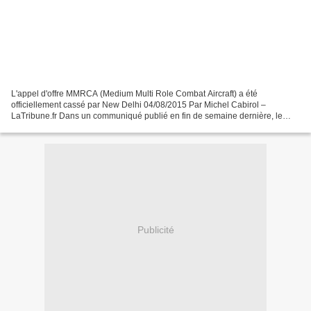
L'appel d'offre MMRCA (Medium Multi Role Combat Aircraft) a été
officiellement cassé par New Delhi 04/08/2015 Par Michel Cabirol –
LaTribune.fr Dans un communiqué publié en fin de semaine dernière, le
ministère de la Défense indien a annoncé que l'appel...
Publicité