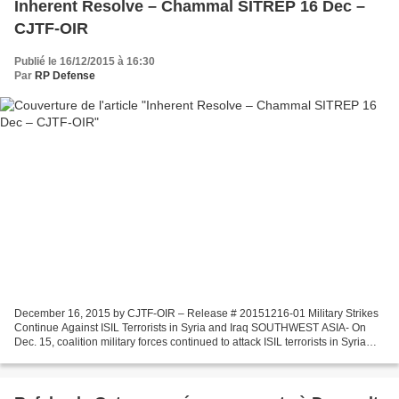
Inherent Resolve – Chammal SITREP 16 Dec –
CJTF-OIR
Publié le 16/12/2015 à 16:30
Par
RP Defense
December 16, 2015 by CJTF-OIR – Release # 20151216-01 Military Strikes
Continue Against ISIL Terrorists in Syria and Iraq SOUTHWEST ASIA- On
Dec. 15, coalition military forces continued to attack ISIL terrorists in Syria
and Iraq. In Syria, coalition...