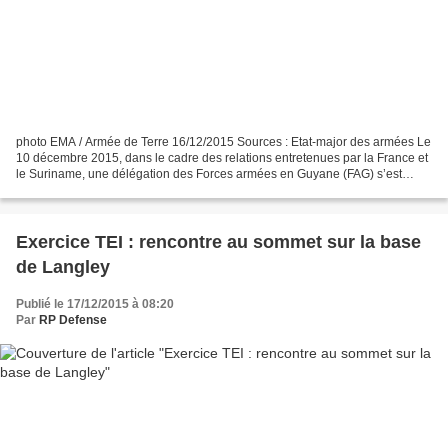
photo EMA / Armée de Terre 16/12/2015 Sources : Etat-major des armées Le
10 décembre 2015, dans le cadre des relations entretenues par la France et
le Suriname, une délégation des Forces armées en Guyane (FAG) s’est
rendue à Paramaribo, capitale du Suriname....
Exercice TEI : rencontre au sommet sur la base
de Langley
Publié le 17/12/2015 à 08:20
Par
RP Defense