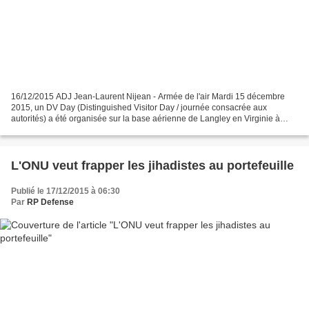
16/12/2015 ADJ Jean-Laurent Nijean - Armée de l'air Mardi 15 décembre
2015, un DV Day (Distinguished Visitor Day / journée consacrée aux
autorités) a été organisée sur la base aérienne de Langley en Virginie à
l’occasion du Trilateral Exercise Initiative...
L'ONU veut frapper les jihadistes au portefeuille
Publié le 17/12/2015 à 06:30
Par
RP Defense