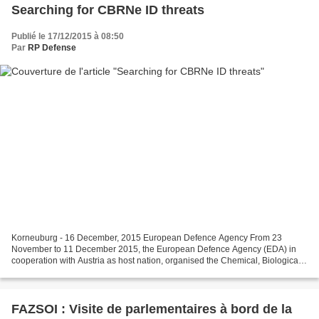
Searching for CBRNe ID threats
Publié le 17/12/2015 à 08:50
Par
RP Defense
Korneuburg - 16 December, 2015 European Defence Agency From 23
November to 11 December 2015, the European Defence Agency (EDA) in
cooperation with Austria as host nation, organised the Chemical, Biological,
Radiological and Nuclear explosives Improvised...
FAZSOI : Visite de parlementaires à bord de la