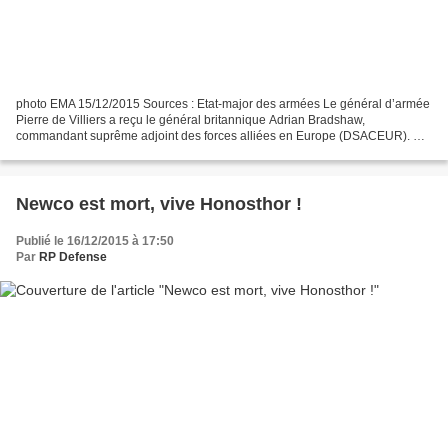
photo EMA 15/12/2015 Sources : Etat-major des armées Le général d’armée
Pierre de Villiers a reçu le général britannique Adrian Bradshaw,
commandant suprême adjoint des forces alliées en Europe (DSACEUR). Au
cours de cette rencontre, le CEMA a évoqué...
Newco est mort, vive Honosthor !
Publié le 16/12/2015 à 17:50
Par
RP Defense