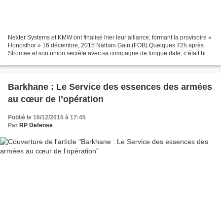
Nexter Systems et KMW ont finalisé hier leur alliance, formant la provisoire «
Honosthor » 16 décembre, 2015 Nathan Gain (FOB) Quelques 72h après
Stromae et son union secrète avec sa compagne de longue date, c’était hier
au tour de Nexter Systems et KMW...
Barkhane : Le Service des essences des armées
au cœur de l’opération
Publié le 16/12/2015 à 17:45
Par
RP Defense