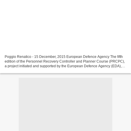
Poggio Renatico - 15 December, 2015 European Defence Agency The fifth
edition of the Personnel Recovery Controller and Planner Course (PRCPC),
a project initiated and supported by the European Defence Agency (EDA),
was organised and hosted for the first...