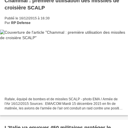
Chammal : première utilisation des missiles de
croisière SCALP
Publié le 16/12/2015 à 16:30
Par
RP Defense
Rafale, équipé de bombes et de missiles SCALP - photo EMA / Armée de
l'Air 16/12/2015 Sources : EMA/COM Mardi 15 décembre 2015 en fin de
matinée, les avions de l'armée de l'air ont conduit un raid contre une position
de Daech située dans la région d’Al...
L'Italie va envoyer 450 militaires protéger le