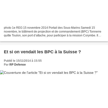
photo 1e REG 15 novembre 2014 Portail des Sous-Marins Samedi 15
novembre, le bâtiment de projection et de commandement (BPC) Tonnerre
quitte Toulon, son port d’attache, pour participer à la mission Corymbe. Il
rejoint le patrouilleur de haute-mer Enseigne...
Et si on vendait les BPC à la Suisse ?
Publié le 15/11/2014 à 15:55
Par
RP Defense