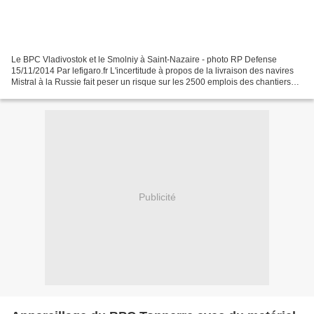
Le BPC Vladivostok et le Smolniy à Saint-Nazaire - photo RP Defense
15/11/2014 Par lefigaro.fr L'incertitude à propos de la livraison des navires
Mistral à la Russie fait peser un risque sur les 2500 emplois des chantiers
STX de Saint-Nazaire. «Des centaines...
Publicité