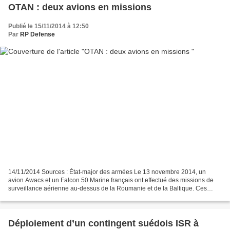
OTAN : deux avions en missions
Publié le 15/11/2014 à 12:50
Par
RP Defense
14/11/2014 Sources : État-major des armées Le 13 novembre 2014, un
avion Awacs et un Falcon 50 Marine français ont effectué des missions de
surveillance aérienne au-dessus de la Roumanie et de la Baltique. Ces
missions s’inscrivent dans le cadre des mesures...
Déploiement d’un contingent suédois ISR à