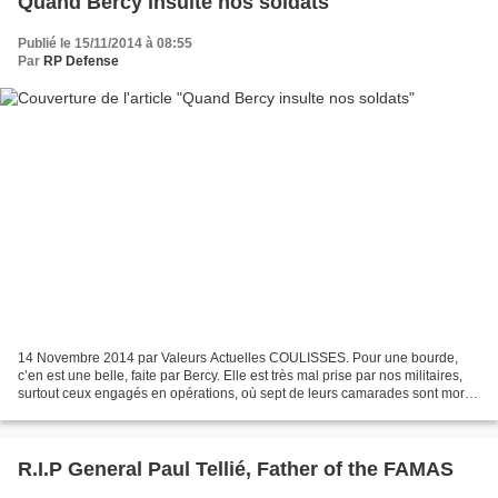
Quand Bercy insulte nos soldats
Publié le 15/11/2014 à 08:55
Par
RP Defense
14 Novembre 2014 par Valeurs Actuelles COULISSES. Pour une bourde,
c’en est une belle, faite par Bercy. Elle est très mal prise par nos militaires,
surtout ceux engagés en opérations, où sept de leurs camarades sont morts
au combat cette année. Ce 11...
R.I.P General Paul Tellié, Father of the FAMAS