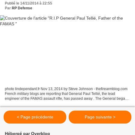
Publié le 14/11/2014 à 22:55
Par
RP Defense
photo lindependant.fr Nov 13, 2014 by Steve Johnson - thefirearmblog.com
French military blogs are reporting that General Paul Tellié, the lead
engineer of the FAMAS assault rifle, has passed away . The General began
working on what would become the FAMAS...
< Page précédente
Page suivante >
Hébergé par Overblog