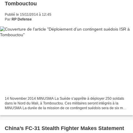
Tombouctou
Publié le 15/11/2014 à 12:45
Par
RP Defense
14 November 2014 MINUSMA La Suède s’apprête à déployer 250 soldats
dans le Nord du Mali, à Tombouctou. Ces militaires seront intégrés à la
MINUSMA La durée de la mission de ce contingent suédois sera de six mois
minimum et son travail principal consistera...
China’s FC-31 Stealth Fighter Makes Statement