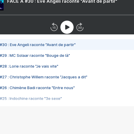
FACE A #30 : Eve Angeli raconte "Avant de partir"
#30 : Eve Angeli raconte "Avant de partir"
#29 : MC Solaar raconte "Bouge de là"
28 : Lorie raconte "Je vais vite"
#27 : Christophe Willem raconte "Jacques a dit"
#26 : Chimène Badi raconte "Entre nous"
#25 : Indochine raconte "3e sexe"
#24 : Zaho raconte "C'est chelou"
#23 : Patrick Bruel raconte "Au café des délices"
#22 : Kyo raconte "Le chemin"