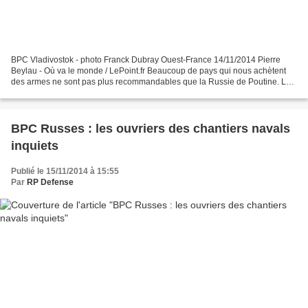
BPC Vladivostok - photo Franck Dubray Ouest-France 14/11/2014 Pierre
Beylau - Où va le monde / LePoint.fr Beaucoup de pays qui nous achètent
des armes ne sont pas plus recommandables que la Russie de Poutine. La
moindre des choses reste d'honorer les...
BPC Russes : les ouvriers des chantiers navals
inquiets
Publié le 15/11/2014 à 15:55
Par
RP Defense