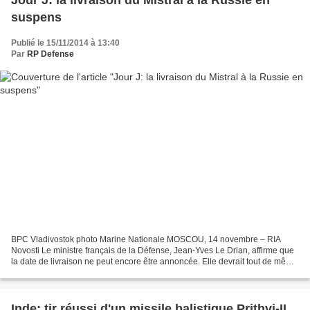
Jour J: la livraison du Mistral à la Russie en
suspens
Publié le 15/11/2014 à 13:40
Par
RP Defense
BPC Vladivostok photo Marine Nationale MOSCOU, 14 novembre – RIA
Novosti Le ministre français de la Défense, Jean-Yves Le Drian, affirme que
la date de livraison ne peut encore être annoncée. Elle devrait tout de même
avoir lieu dans un avenir proche...
Inde: tir réussi d'un missile balistique Prithvi-II