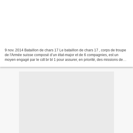
9 nov. 2014 Bataillon de chars 17 Le bataillon de chars 17 , corps de troupe
de l'Armée suisse composé d’un état-major et de 6 compagnies, est un
moyen engagé par le cdt br bl 1 pour assurer, en priorité, des missions de
défense. Il peut, moyennant une...