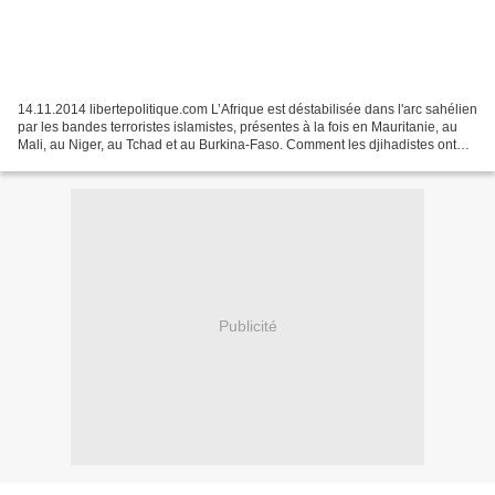
14.11.2014 libertepolitique.com L’Afrique est déstabilisée dans l'arc sahélien
par les bandes terroristes islamistes, présentes à la fois en Mauritanie, au
Mali, au Niger, au Tchad et au Burkina-Faso. Comment les djihadistes ont
réussi à monter en puissance...
Publicité