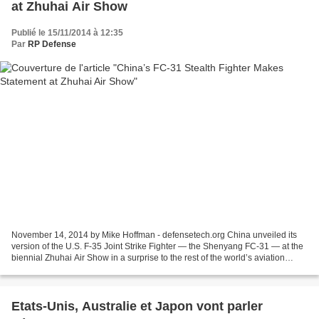
at Zhuhai Air Show
Publié le 15/11/2014 à 12:35
Par
RP Defense
November 14, 2014 by Mike Hoffman - defensetech.org China unveiled its
version of the U.S. F-35 Joint Strike Fighter — the Shenyang FC-31 — at the
biennial Zhuhai Air Show in a surprise to the rest of the world’s aviation
community. The military aviation...
Etats-Unis, Australie et Japon vont parler