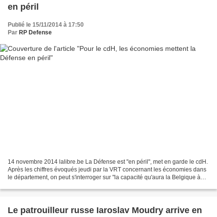
en péril
Publié le 15/11/2014 à 17:50
Par
RP Defense
14 novembre 2014 lalibre.be La Défense est "en péril", met en garde le cdH.
Après les chiffres évoqués jeudi par la VRT concernant les économies dans
le département, on peut s'interroger sur "la capacité qu'aura la Belgique à
rester un allié, certes modeste...
Le patrouilleur russe Iaroslav Moudry arrive en