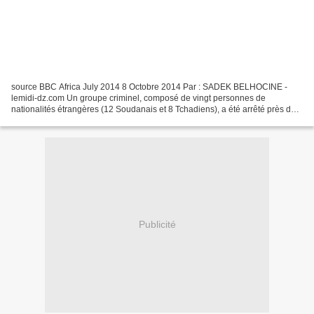
source BBC Africa July 2014 8 Octobre 2014 Par : SADEK BELHOCINE -
lemidi-dz.com Un groupe criminel, composé de vingt personnes de
nationalités étrangères (12 Soudanais et 8 Tchadiens), a été arrêté près de
la frontière algéro-nigérienne. Une opération...
Publicité