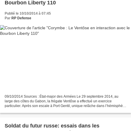
Bourbon Liberty 110
Publié le 10/10/2014 à 07:45
Par
RP Defense
09/10/2014 Sources : État-major des Armées Le 29 septembre 2014, au
large des côtes du Gabon, la frégate Ventôse a effectué un exercice
particulier. Après son escale à Port Gentil, unique relâche dans l’hémisphère
Sud du mandat 126 de la mission Corymbe,...
Soldat du futur russe: essais dans les