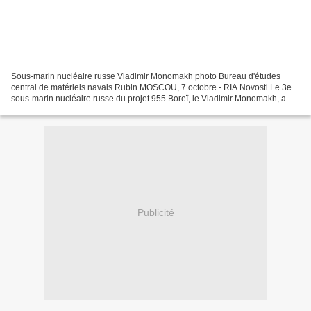
Sous-marin nucléaire russe Vladimir Monomakh photo Bureau d'études
central de matériels navals Rubin MOSCOU, 7 octobre - RIA Novosti Le 3e
sous-marin nucléaire russe du projet 955 Boreï, le Vladimir Monomakh, a
achevé ses essais d'homologation, a annoncé...
Publicité