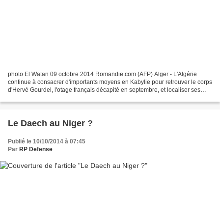
photo El Watan 09 octobre 2014 Romandie.com (AFP) Alger - L'Algérie
continue à consacrer d'importants moyens en Kabylie pour retrouver le corps
d'Hervé Gourdel, l'otage français décapité en septembre, et localiser ses
assassins, a affirmé jeudi le ministère...
Le Daech au Niger ?
Publié le 10/10/2014 à 07:45
Par
RP Defense