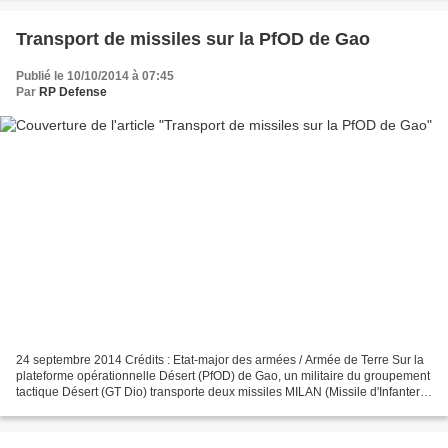
Transport de missiles sur la PfOD de Gao
Publié le 10/10/2014 à 07:45
Par
RP Defense
24 septembre 2014 Crédits : Etat-major des armées / Armée de Terre Sur la
plateforme opérationnelle Désert (PfOD) de Gao, un militaire du groupement
tactique Désert (GT Dio) transporte deux missiles MILAN (Missile d'Infanterie
Léger Antichar NATO), et...