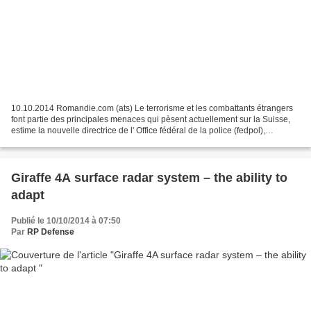
10.10.2014 Romandie.com (ats) Le terrorisme et les combattants étrangers
font partie des principales menaces qui pèsent actuellement sur la Suisse,
estime la nouvelle directrice de l' Office fédéral de la police (fedpol),
Nicoletta della Valle. Si le...
Giraffe 4A surface radar system – the ability to
adapt
Publié le 10/10/2014 à 07:50
Par
RP Defense