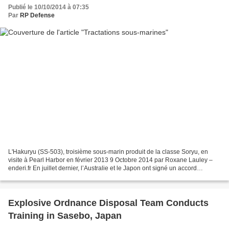
Publié le 10/10/2014 à 07:35
Par
RP Defense
L'Hakuryu (SS-503), troisième sous-marin produit de la classe Soryu, en
visite à Pearl Harbor en février 2013 9 Octobre 2014 par Roxane Lauley –
enderi.fr En juillet dernier, l’Australie et le Japon ont signé un accord
commercial. Depuis, les rumeurs...
Explosive Ordnance Disposal Team Conducts
Training in Sasebo, Japan