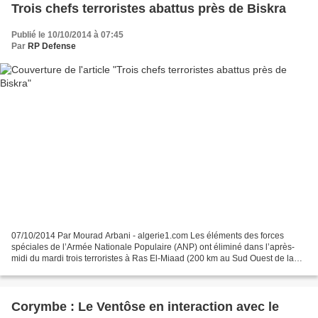
Trois chefs terroristes abattus près de Biskra
Publié le 10/10/2014 à 07:45
Par
RP Defense
07/10/2014 Par Mourad Arbani - algerie1.com Les éléments des forces
spéciales de l’Armée Nationale Populaire (ANP) ont éliminé dans l’après-
midi du mardi trois terroristes à Ras El-Miaad (200 km au Sud Ouest de la
wilaya de Biskra) a annoncé le Ministère...
Corymbe : Le Ventôse en interaction avec le