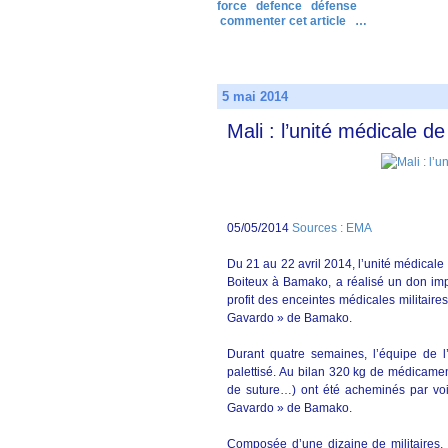
force
defence
défense
commenter cet article
…
5 mai 2014
Mali : l’unité médicale d
05/05/2014
Sources : EMA
Du 21 au 22 avril 2014, l’unité médicale
Boiteux à Bamako, a réalisé un don imp
profit des enceintes médicales militaires
Gavardo » de Bamako.
Durant quatre semaines, l’équipe de l’
palettisé. Au bilan 320 kg de médicament
de suture…) ont été acheminés par voie
Gavardo » de Bamako.
Composée d’une dizaine de militaires