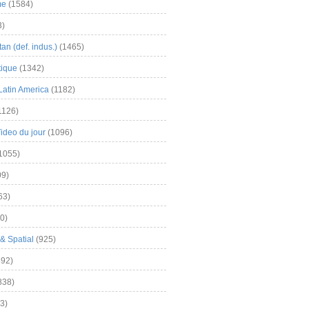
me
(1584)
3)
an (def. indus.)
(1465)
tique
(1342)
Latin America
(1182)
1126)
Video du jour
(1096)
1055)
9)
63)
0)
& Spatial
(925)
92)
838)
3)