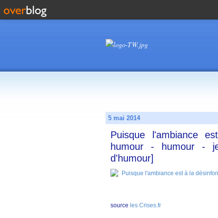
5 mai 2014
Puisque l'ambiance est
humour - humour - je 
d'humour]
source
les Crises.fr