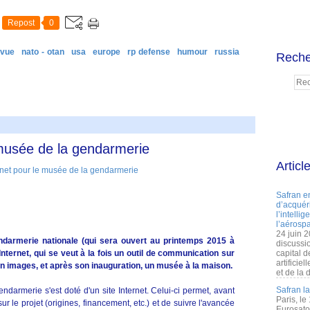
Repost
0
 vue
nato - otan
usa
europe
rp defense
humour
russia
Reche
 musée de la gendarmerie
Articl
Safran e
d’acquéri
l’intelli
l’aérospa
24 juin 
ndarmerie nationale (qui sera ouvert au printemps 2015 à
discussi
nternet, qui se veut à la fois un outil de communication sur
capital d
artificie
 en images, et après son inauguration, un musée à la maison.
et de la 
Safran l
darmerie s'est doté d'un site Internet. Celui-ci permet, avant
Paris, le
 le projet (origines, financement, etc.) et de suivre l'avancée
Eurosato