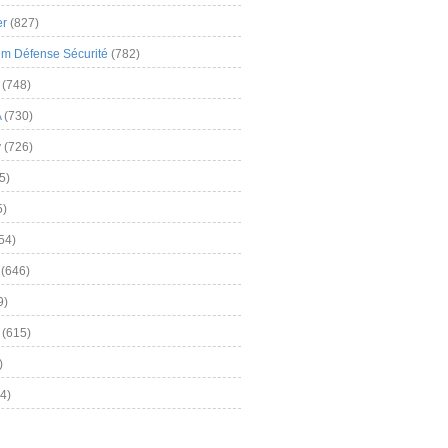
er
(827)
m Défense Sécurité
(782)
(748)
A
(730)
y
(726)
5)
5)
54)
(646)
9)
(615)
)
4)