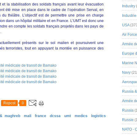
t et la stabilisation des soldats français avant leur évacuation
Industry
ent été mise en place dans le cadre de l’opération Serval, en
 du théâtre. L’objectif est de permettre une prise en charge
Industrie
ion dans un hôpital militaire et en France. L’UMT est donc une
USA
(37
ndre en compte les soldats français projetés dans les pays de
.
Air Force
 actuellement présents sur le sol malien et poursuivent une
Armée de
més terroristes, tout en appuyant la montée en puissance des
Europe 
Marine N
Navy
(21
Aerospa
Russia 
Armée de 
Repost
0
Russia
(
 & maghreb
mali
france
dcssa
umt
medics
logistics
Russie
(
NATO - 