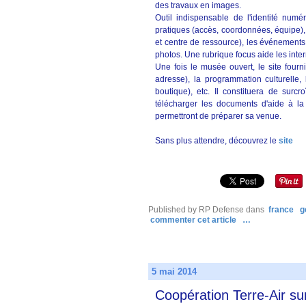
des travaux en images.
Outil indispensable de l'identité num
pratiques (accès, coordonnées, équipe)
et centre de ressource), les événements à
photos. Une rubrique focus aide les inter
Une fois le musée ouvert, le site fourni
adresse), la programmation culturelle,
boutique), etc. Il constituera de surcr
télécharger les documents d'aide à la vis
permettront de préparer sa venue.
Sans plus attendre, découvrez le
site
Published by RP Defense
dans
france
g
commenter cet article
…
5 mai 2014
Coopération Terre-Air sur