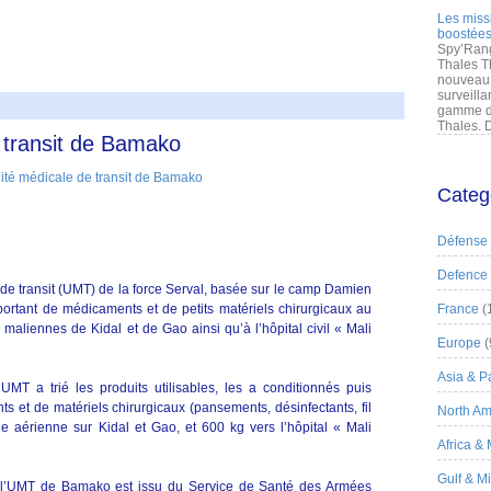
Les miss
boostées
Spy’Rang
Thales T
nouveau 
surveilla
gamme de
Thales. D
e transit de Bamako
Categ
Défense
Defence
 de transit (UMT) de la force Serval, basée sur le camp Damien
ortant de médicaments et de petits matériels chirurgicaux au
France
(
 maliennes de Kidal et de Gao ainsi qu’à l’hôpital civil « Mali
Europe
(
Asia & Pa
UMT a trié les produits utilisables, les a conditionnés puis
s et de matériels chirurgicaux (pansements, désinfectants, fil
North Am
 aérienne sur Kidal et Gao, et 600 kg vers l’hôpital « Mali
Africa &
Gulf & M
, l’UMT de Bamako est issu du Service de Santé des Armées