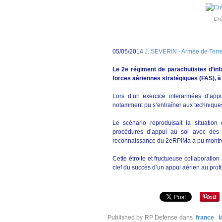
Cré
05/05/2014
J. SEVERIN - Armée de Terr
Le 2e régiment de parachutistes d’inf
forces aériennes stratégiques (FAS), à l
Lors d’un exercice interarmées d’app
notamment pu s’entraîner aux technique
Le scénario reproduisait la situation
procédures d’appui au sol avec des a
reconnaissance du 2eRPIMa a pu montrer à
Cette étroite et fructueuse collaboration
clef du succès d’un appui aérien au profi
Published by RP Defense
dans
france
l