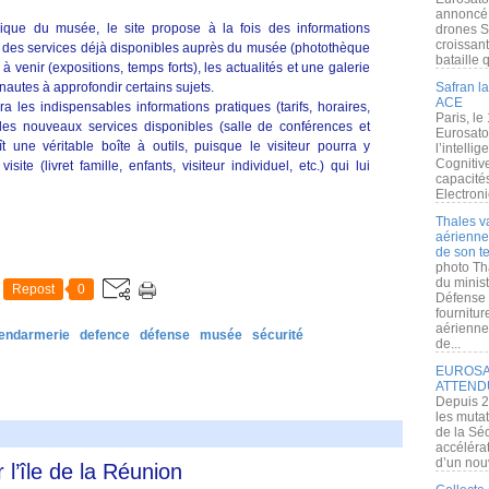
annoncé l
érique du musée, le site propose à la fois des informations
drones S
croissan
, des services déjà disponibles auprès du musée (photothèque
bataille q
 venir (expositions, temps forts), les actualités et une galerie
nautes à approfondir certains sujets.
Safran la
ACE
ra les indispensables informations pratiques (tarifs, horaires,
Paris, le
 les nouveaux services disponibles (salle de conférences et
Eurosato
oît une véritable boîte à outils, puisque le visiteur pourra y
l’intelli
Cognitive
ite (livret famille, enfants, visiteur individuel, etc.) qui lui
capacité
Electroni
Thales v
aérienne 
de son te
photo Th
du minist
Repost
0
Défense 
fournitu
aérienne
endarmerie
defence
défense
musée
sécurité
de...
EUROSAT
ATTEND
Depuis 2
les muta
de la Sé
accélérat
d’un nouv
 l’île de la Réunion