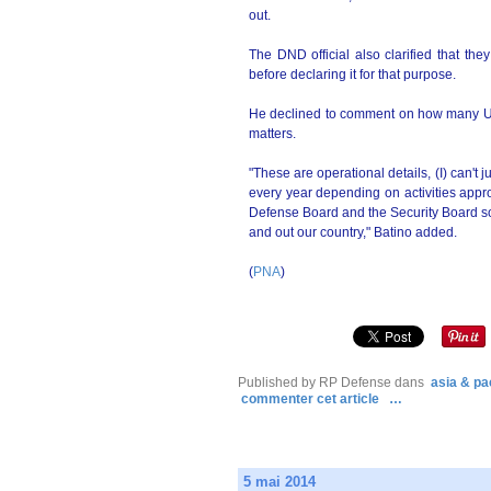
out.
The DND official also clarified that the
before declaring it for that purpose.
He declined to comment on how many US 
matters.
"These are operational details, (I) can't j
every year depending on activities app
Defense Board and the Security Board so
and out our country," Batino added.
(
PNA
)
Published by RP Defense
dans
asia & pac
commenter cet article
…
5 mai 2014