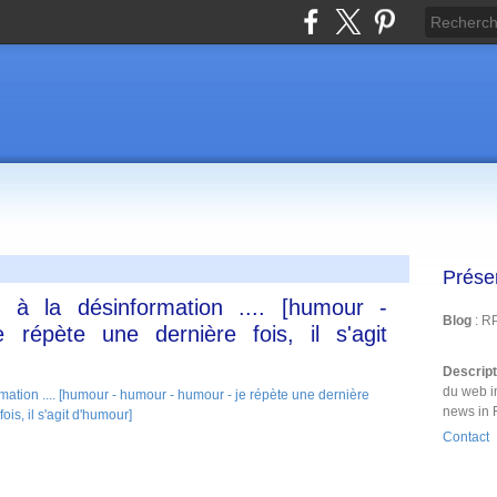
Prése
 à la désinformation .... [humour -
Blog
: R
répète une dernière fois, il s'agit
Descrip
du web i
news in 
Contact