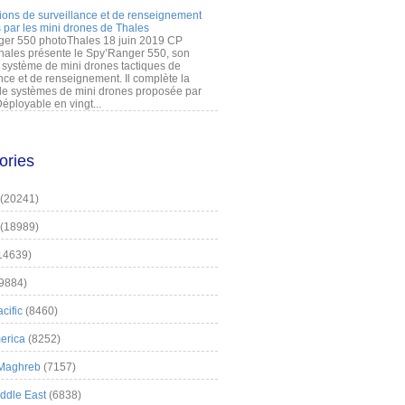
ions de surveillance et de renseignement
 par les mini drones de Thales
er 550 photoThales 18 juin 2019 CP
hales présente le Spy’Ranger 550, son
système de mini drones tactiques de
nce et de renseignement. Il complète la
 systèmes de mini drones proposée par
éployable en vingt...
ories
(20241)
(18989)
14639)
9884)
cific
(8460)
erica
(8252)
 Maghreb
(7157)
iddle East
(6838)