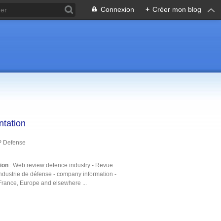
Connexion
+
Créer mon blog
ntation
P Defense
tion
: Web review defence industry - Revue
ndustrie de défense - company information -
France, Europe and elsewhere ...