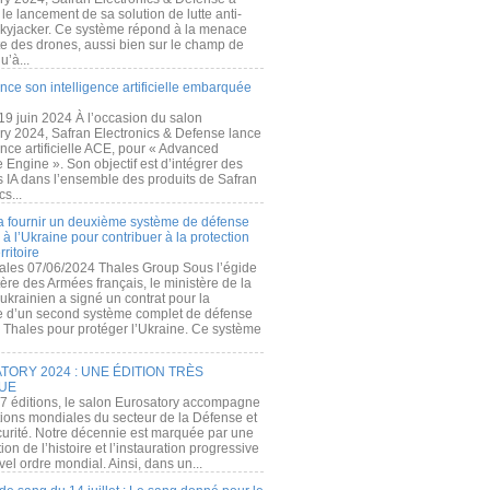
e lancement de sa solution de lutte anti-
kyjacker. Ce système répond à la menace
te des drones, aussi bien sur le champ de
u’à...
nce son intelligence artificielle embarquée
 19 juin 2024 À l’occasion du salon
ry 2024, Safran Electronics & Defense lance
gence artificielle ACE, pour « Advanced
 Engine ». Son objectif est d’intégrer des
s IA dans l’ensemble des produits de Safran
cs...
a fournir un deuxième système de défense
à l’Ukraine pour contribuer à la protection
rritoire
ales 07/06/2024 Thales Group Sous l’égide
ère des Armées français, le ministère de la
ukrainien a signé un contrat pour la
re d’un second système complet de défense
 Thales pour protéger l’Ukraine. Ce système
ORY 2024 : UNE ÉDITION TRÈS
UE
7 éditions, le salon Eurosatory accompagne
tions mondiales du secteur de la Défense et
curité. Notre décennie est marquée par une
ion de l’histoire et l’instauration progressive
el ordre mondial. Ainsi, dans un...