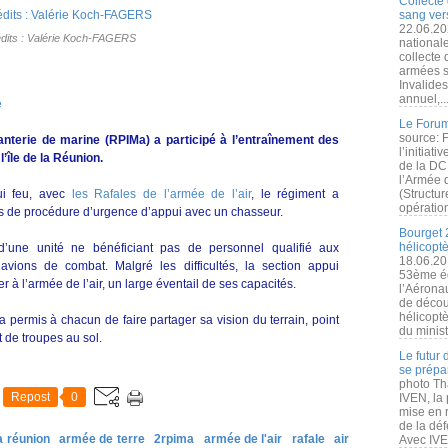
Collecte 
sang vers
22.06.20
dits : Valérie Koch-FAGERS
nationale
collecte
armées s
Invalide
annuel,..
e
Le Forum
source: 
anterie de marine (RPIMa) a participé à l’entraînement des
l’initiat
’île de la Réunion.
de la DC
l’Armée 
ui feu, avec
les Rafales de l’armée de l’air
, le régiment a
(Structur
opération
s de procédure d’urgence d’appui avec un chasseur.
Bourget 
hélicopt
 d’une unité ne bénéficiant pas de personnel qualifié aux
18.06.20
vions de combat. Malgré les difficultés, la section appui
53ème éd
 l’armée de l’air, un large éventail de ses capacités.
l’Aérona
de découv
hélicopt
 a permis à chacun de faire partager sa vision du terrain, point
du minist
t de troupes au sol.
Le futur
se prépa
photo Th
Repost
0
IVEN, la 
mise en r
de la dé
a réunion
armée de terre
2rpima
armée de l'air
rafale
air
Avec IVEN