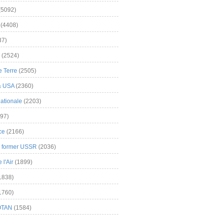
(5092)
(4408)
37)
(2524)
 Terre
(2505)
& USA
(2360)
ationale
(2203)
97)
ce
(2166)
& former USSR
(2036)
l'Air
(1899)
1838)
1760)
OTAN
(1584)