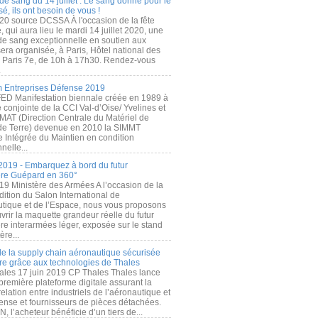
de sang du 14 juillet : Le sang donné pour le
é, ils ont besoin de vous !
20 source DCSSA À l'occasion de la fête
, qui aura lieu le mardi 14 juillet 2020, une
 de sang exceptionnelle en soutien aux
era organisée, à Paris, Hôtel national des
s Paris 7e, de 10h à 17h30. Rendez-vous
.
 Entreprises Défense 2019
FED Manifestation biennale créée en 1989 à
ive conjointe de la CCI Val-d’Oise/ Yvelines et
MAT (Direction Centrale du Matériel de
de Terre) devenue en 2010 la SIMMT
e Intégrée du Maintien en condition
nelle...
2019 - Embarquez à bord du futur
ère Guépard en 360°
19 Ministère des Armées A l’occasion de la
ition du Salon International de
utique et de l’Espace, nous vous proposons
rir la maquette grandeur réelle du futur
ère interarmées léger, exposée sur le stand
ère...
 de la supply chain aéronautique sécurisée
re grâce aux technologies de Thales
ales 17 juin 2019 CP Thales Thales lance
première plateforme digitale assurant la
elation entre industriels de l’aéronautique et
fense et fournisseurs de pièces détachées.
, l’acheteur bénéficie d’un tiers de...