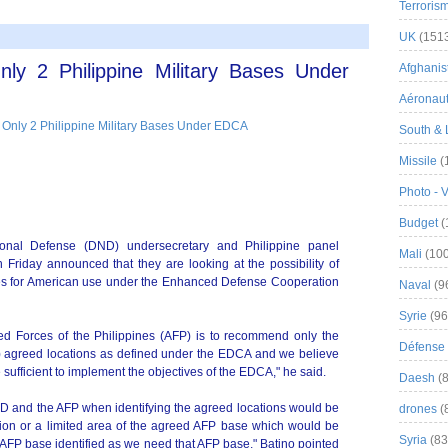
Terroris
UK
(151
 2 Philippine Military Bases Under
Afghanist
Aéronau
South & 
Missile
(
Photo - 
Budget
(
onal Defense (DND) undersecretary and Philippine panel
Mali
(100
 Friday announced that they are looking at the possibility of
ases for American use under the Enhanced Defense Cooperation
Naval
(9
Syrie
(96
ed Forces of the Philippines (AFP) is to recommend only the
Défense 
e) agreed locations as defined under the EDCA and we believe
 sufficient to implement the objectives of the EDCA," he said.
Daesh
(8
ND and the AFP when identifying the agreed locations would be
drones
(
ortion or a limited area of the agreed AFP base which would be
Syria
(83
e AFP base identified as we need that AFP base," Batino pointed