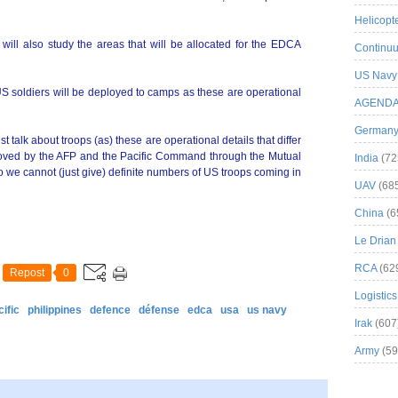
Helicopt
y will also study the areas that will be allocated for the EDCA
Continuu
US Navy
soldiers will be deployed to camps as these are operational
AGEND
German
ust talk about troops (as) these are operational details that differ
roved by the AFP and the Pacific Command through the Mutual
India
(72
 we cannot (just give) definite numbers of US troops coming in
UAV
(68
China
(6
Le Drian
RCA
(62
Repost
0
Logistics
ific
philippines
defence
défense
edca
usa
us navy
Irak
(607
Army
(59