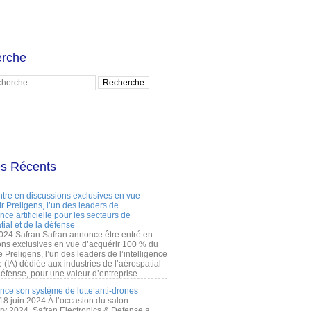
rche
es Récents
ntre en discussions exclusives en vue
r Preligens, l’un des leaders de
gence artificielle pour les secteurs de
tial et de la défense
2024 Safran Safran annonce être entré en
ons exclusives en vue d’acquérir 100 % du
e Preligens, l’un des leaders de l’intelligence
lle (IA) dédiée aux industries de l’aérospatial
défense, pour une valeur d’entreprise...
ance son système de lutte anti-drones
 18 juin 2024 À l’occasion du salon
ry 2024, Safran Electronics & Defense a