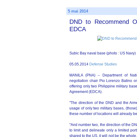
5 mai 2014
DND to Recommend Only
EDCA
Subic Bay naval base (photo : US Navy)
05.05.2014
Defense Studies
MANILA (PNA) -- Department of Nati
negotiation chair Pio Lorenzo Batino on
offering only two Philippine military b
Agreement (EDCA).
"The direction of the DND and the Arm
usage of only two military bases, (thos
these number of locations will already be
"And number two, the direction of the D
to limit and delineate only a limited p
shared to the US, it will not be the whol