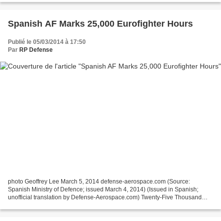
Spanish AF Marks 25,000 Eurofighter Hours
Publié le 05/03/2014 à 17:50
Par
RP Defense
photo Geoffrey Lee March 5, 2014 defense-aerospace.com (Source:
Spanish Ministry of Defence; issued March 4, 2014) (Issued in Spanish;
unofficial translation by Defense-Aerospace.com) Twenty-Five Thousand
Hours of Eurofighter in Air Force The Air Force’s...