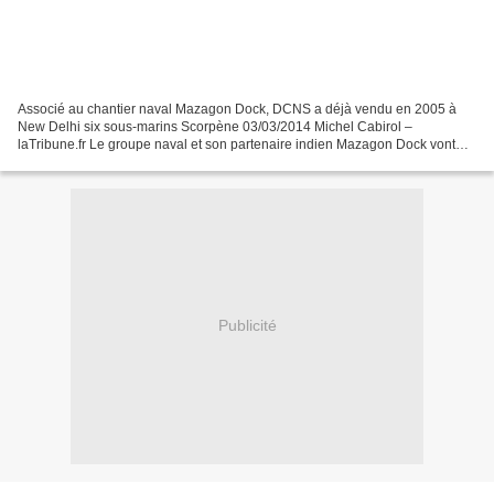
Associé au chantier naval Mazagon Dock, DCNS a déjà vendu en 2005 à
New Delhi six sous-marins Scorpène 03/03/2014 Michel Cabirol –
laTribune.fr Le groupe naval et son partenaire indien Mazagon Dock vont
transférer en mars le premier sous-marin Scorpène...
Publicité