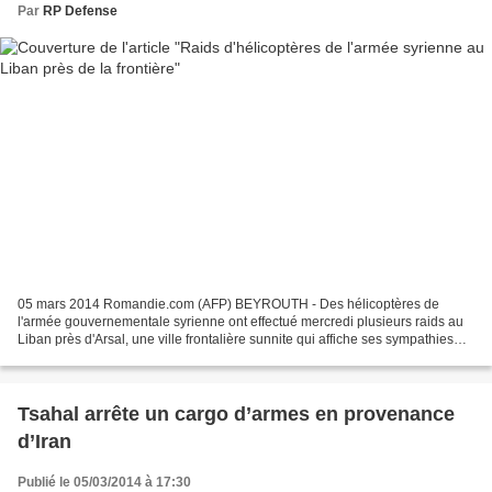
Par
RP Defense
05 mars 2014 Romandie.com (AFP) BEYROUTH - Des hélicoptères de
l'armée gouvernementale syrienne ont effectué mercredi plusieurs raids au
Liban près d'Arsal, une ville frontalière sunnite qui affiche ses sympathies
avec les rebelles en Syrie, ont indiqué...
Tsahal arrête un cargo d’armes en provenance
d’Iran
Publié le 05/03/2014 à 17:30