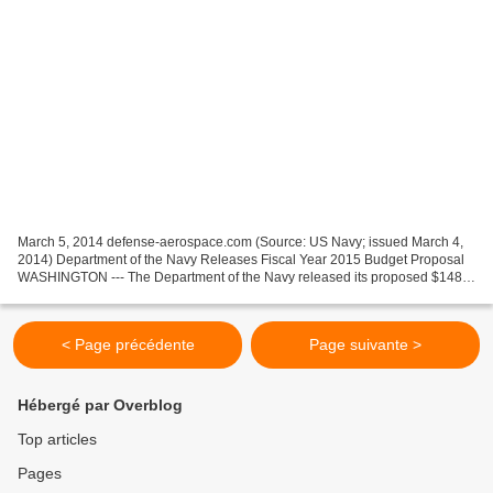
March 5, 2014 defense-aerospace.com (Source: US Navy; issued March 4,
2014) Department of the Navy Releases Fiscal Year 2015 Budget Proposal
WASHINGTON --- The Department of the Navy released its proposed $148
billion budget for fiscal year 2015 (FY15),...
< Page précédente
Page suivante >
Hébergé par Overblog
Top articles
Pages