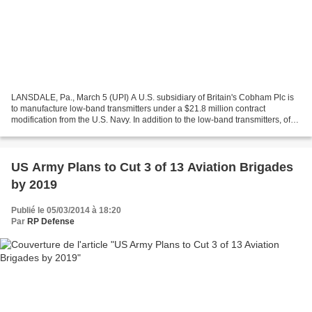
LANSDALE, Pa., March 5 (UPI) A U.S. subsidiary of Britain's Cobham Plc is
to manufacture low-band transmitters under a $21.8 million contract
modification from the U.S. Navy. In addition to the low-band transmitters, of
LBTs, Cobham Defense Electronics...
US Army Plans to Cut 3 of 13 Aviation Brigades
by 2019
Publié le 05/03/2014 à 18:20
Par
RP Defense