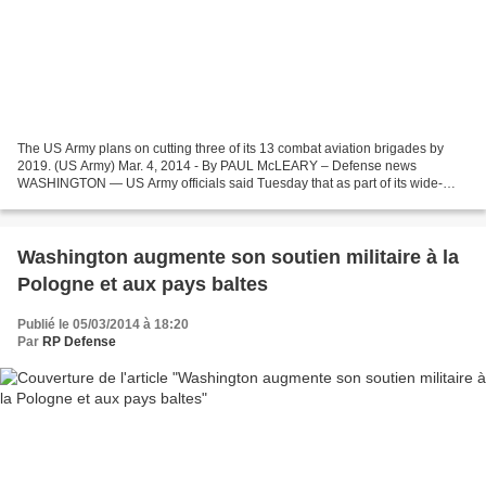
The US Army plans on cutting three of its 13 combat aviation brigades by
2019. (US Army) Mar. 4, 2014 - By PAUL McLEARY – Defense news
WASHINGTON — US Army officials said Tuesday that as part of its wide-
ranging aviation restructuring, the service is...
Washington augmente son soutien militaire à la
Pologne et aux pays baltes
Publié le 05/03/2014 à 18:20
Par
RP Defense