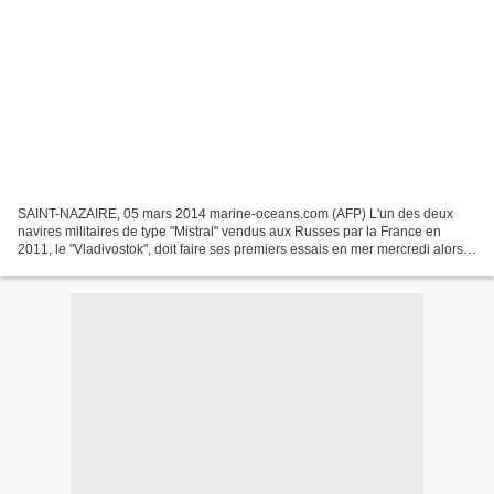
SAINT-NAZAIRE, 05 mars 2014 marine-oceans.com (AFP) L'un des deux
navires militaires de type "Mistral" vendus aux Russes par la France en
2011, le "Vladivostok", doit faire ses premiers essais en mer mercredi alors
que la question de son avenir a été...