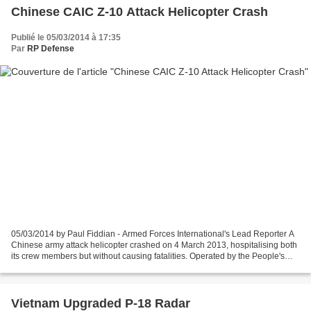
Chinese CAIC Z-10 Attack Helicopter Crash
Publié le 05/03/2014 à 17:35
Par
RP Defense
05/03/2014 by Paul Fiddian - Armed Forces International's Lead Reporter A
Chinese army attack helicopter crashed on 4 March 2013, hospitalising both
its crew members but without causing fatalities. Operated by the People's
Liberation Army Air Force, the...
Vietnam Upgraded P-18 Radar