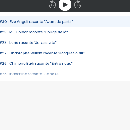
#30 : Eve Angeli raconte "Avant de partir"
#29 : MC Solaar raconte "Bouge de là"
28 : Lorie raconte "Je vais vite"
#27 : Christophe Willem raconte "Jacques a dit"
#26 : Chimène Badi raconte "Entre nous"
#25 : Indochine raconte "3e sexe"
#24 : Zaho raconte "C'est chelou"
#23 : Patrick Bruel raconte "Au café des délices"
#22 : Kyo raconte "Le chemin"
#21 : Nolwenn Leroy raconte "Cassé"
#20 : Patrick Hernandez raconte "Born to be alive"