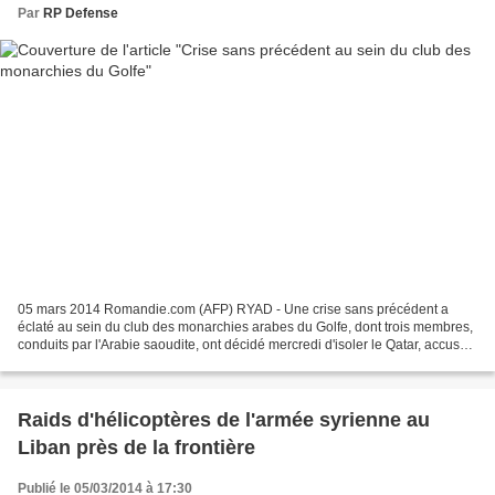
Par
RP Defense
05 mars 2014 Romandie.com (AFP) RYAD - Une crise sans précédent a
éclaté au sein du club des monarchies arabes du Golfe, dont trois membres,
conduits par l'Arabie saoudite, ont décidé mercredi d'isoler le Qatar, accusé
de soutenir activement la mouvance...
Raids d'hélicoptères de l'armée syrienne au
Liban près de la frontière
Publié le 05/03/2014 à 17:30