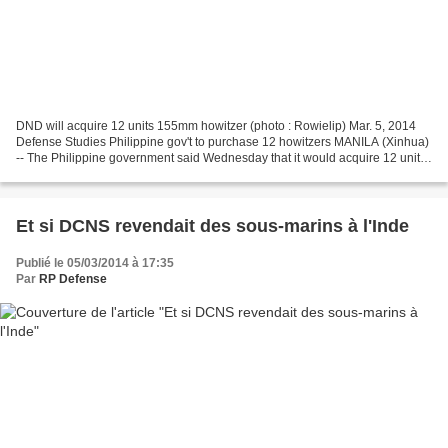
DND will acquire 12 units 155mm howitzer (photo : Rowielip) Mar. 5, 2014
Defense Studies Philippine gov't to purchase 12 howitzers MANILA (Xinhua)
-- The Philippine government said Wednesday that it would acquire 12 units
of 155-millimeter howitzers in...
Et si DCNS revendait des sous-marins à l'Inde
Publié le 05/03/2014 à 17:35
Par
RP Defense