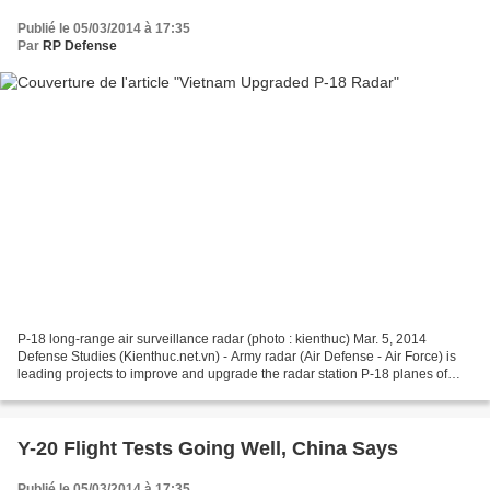
Publié le 05/03/2014 à 17:35
Par
RP Defense
P-18 long-range air surveillance radar (photo : kienthuc) Mar. 5, 2014
Defense Studies (Kienthuc.net.vn) - Army radar (Air Defense - Air Force) is
leading projects to improve and upgrade the radar station P-18 planes of
foreign technology. This information...
Y-20 Flight Tests Going Well, China Says
Publié le 05/03/2014 à 17:35