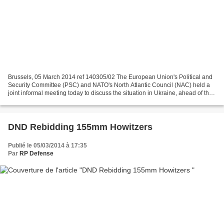
Brussels, 05 March 2014 ref 140305/02 The European Union's Political and
Security Committee (PSC) and NATO's North Atlantic Council (NAC) held a
joint informal meeting today to discuss the situation in Ukraine, ahead of the
meeting of EU heads of State...
DND Rebidding 155mm Howitzers
Publié le 05/03/2014 à 17:35
Par
RP Defense