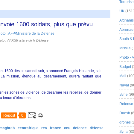
Terroris
UK
(151
Afghanist
envoie 1600 soldats, plus que prévu
Aéronau
South & 
hoto : AFP/Ministère de la Défense
Missile
(
Photo - 
Budget
(
ont 1600 dès ce samedi soir, a annoncé François Hollande, soit
Mali
(100
. La mission, étendue au désarmement, durera "autant que
Naval
(9
er les zones de violence, de désarmer les rebelles, de donner
Syrie
(96
la tenue d'élections.
Défense 
Daesh
(8
Repost
0
drones
(
 maghreb
centrafrique
rca
france
onu
defence
défense
Syria
(83