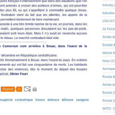
itaires français n’interviennent que dans des situations que l’on
Industry
ls sont amenés à croiser des porteurs d’armes, qui ont peut-être
s plus tôt, ou qui s’apprêtent à commettre quelque chose,
Industrie
 frustration vient du fait que les attentes, les appels de la
is permettent réellement de faire maintenant.
USA
(37
ssiste à une très timide reprise de la vie, en journée, dans les
matin, quelques personnes discutaient sur les pas-de-porte.
Air Force
aient sorti leurs étals. Mais il n’y avait en revanche aucune
Armée de
 le rideau. Le marché combattant était vide.
Europe 
du Cameroun sont arrivées à Bouar, dans l’ouest de la
Marine N
7 décembre en République centrafricaine.
is triomphalement à Bouar, dans l'ouest du pays. En octobre
Navy
(21
ontements qui ont fait une cinquantaine de morts. Les habitants
Aerospa
eprise des violences, dès le moment du départ des troupes
pécial,
Olivier Fourt
Russia 
Armée de 
Repost
0
Russia
(
 maghreb
centrafrique
france
defence
défense
sangaris
Russie
(
NATO - 