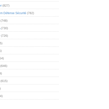
er
(827)
m Défense Sécurité
(782)
(748)
A
(730)
y
(726)
5)
5)
54)
(646)
9)
(615)
)
4)