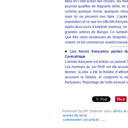
Mais en l’état actuel des choses, les mil
pourrait qualifier de flagrants délits. I
commis quelque chose, quelques minute
mais ils ne peuvent rien faire. L’autre
population et ce que les effectifs frança
Après deux jours d’extrême violence, on a
grandes artères de Bangui. Ce samedi 
Que très rares vendeuses de beignets av
voiture, et les commerces avaient baissé
■
Les forces françaises parties 
Centrafrique
L'armée française est entrée ce samedi 
Les hommes du 1er RHP ont été accueill
dernier, la ville a été le théâtre d’affr
accusent la Seleka, et craignent la r
françaises. Reportage de notre envoyé s
Published by RP Defense
dans
africa &
armée de terre
commenter cet article
…