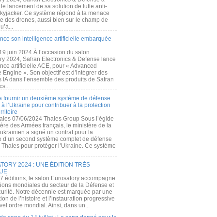
e lancement de sa solution de lutte anti-
kyjacker. Ce système répond à la menace
te des drones, aussi bien sur le champ de
u’à...
nce son intelligence artificielle embarquée
 19 juin 2024 À l’occasion du salon
ry 2024, Safran Electronics & Defense lance
gence artificielle ACE, pour « Advanced
 Engine ». Son objectif est d’intégrer des
s IA dans l’ensemble des produits de Safran
cs...
a fournir un deuxième système de défense
à l’Ukraine pour contribuer à la protection
rritoire
ales 07/06/2024 Thales Group Sous l’égide
ère des Armées français, le ministère de la
ukrainien a signé un contrat pour la
re d’un second système complet de défense
 Thales pour protéger l’Ukraine. Ce système
ORY 2024 : UNE ÉDITION TRÈS
UE
7 éditions, le salon Eurosatory accompagne
tions mondiales du secteur de la Défense et
curité. Notre décennie est marquée par une
ion de l’histoire et l’instauration progressive
el ordre mondial. Ainsi, dans un...