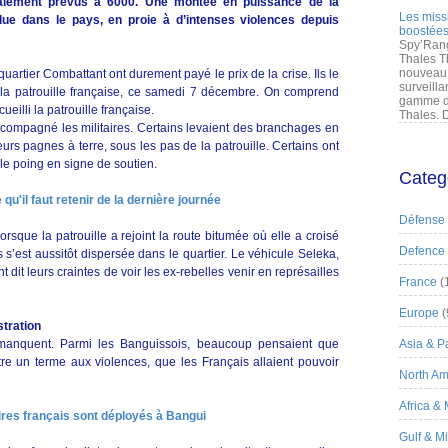
ialement prévus à 6000. Une montée en puissance de la
Les miss
ndue dans le pays, en proie à d’intenses violences depuis
boostées
Spy’Rang
Thales T
nouveau 
 quartier Combattant ont durement payé le prix de la crise. Ils le
surveilla
 la patrouille française, ce samedi 7 décembre. On comprend
gamme de
ueilli la patrouille française.
Thales. D
compagné les militaires. Certains levaient des branchages en
rs pagnes à terre, sous les pas de la patrouille. Certains ont
 le poing en signe de soutien.
Categ
qu'il faut retenir de la dernière journée
Défense
sque la patrouille a rejoint la route bitumée où elle a croisé
Defence
s’est aussitôt dispersée dans le quartier. Le véhicule Seleka,
nt dit leurs craintes de voir les ex-rebelles venir en représailles
France
(
Europe
(
stration
manquent. Parmi les Banguissois, beaucoup pensaient que
Asia & Pa
ttre un terme aux violences, que les Français allaient pouvoir
North Am
Africa &
aires français sont déployés à Bangui
Gulf & M