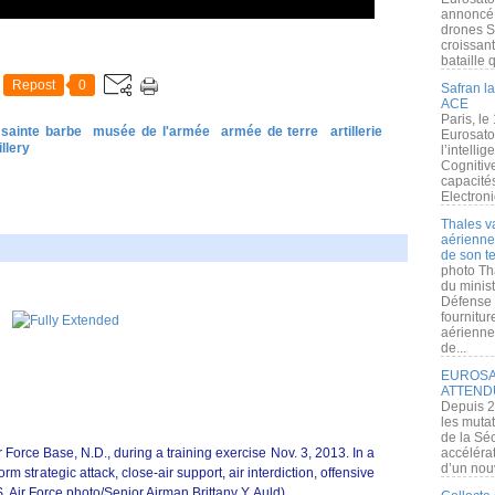
annoncé l
drones S
croissan
bataille q
Repost
0
Safran la
ACE
Paris, le
sainte barbe
musée de l'armée
armée de terre
artillerie
Eurosato
illery
l’intelli
Cognitive
capacité
Electroni
Thales v
aérienne 
de son te
photo Th
du minist
Défense 
fournitu
aérienne
de...
EUROSAT
ATTEND
Depuis 2
les muta
de la Sé
r Force Base, N.D., during a training exercise Nov. 3, 2013. In a
accélérat
d’un nouv
m strategic attack, close-air support, air interdiction, offensive
. Air Force photo/Senior Airman Brittany Y. Auld)