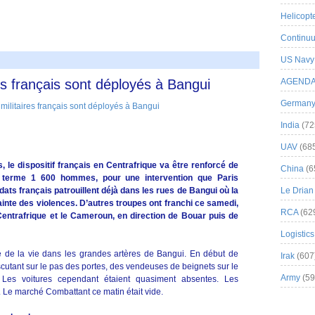
Helicopt
Continuu
US Navy
res français sont déployés à Bangui
AGEND
German
India
(72
UAV
(68
 le dispositif français en Centrafrique va être renforcé de
China
(6
à terme 1 600 hommes, pour une intervention que Paris
dats français patrouillent déjà dans les rues de Bangui où la
Le Drian
ainte des violences. D’autres troupes ont franchi ce samedi,
RCA
(62
 Centrafrique et le Cameroun, en direction de Bouar puis de
Logistics
e de la vie dans les grandes artères de Bangui. En début de
Irak
(607
scutant sur le pas des portes, des vendeuses de beignets sur le
Army
(59
Les voitures cependant étaient quasiment absentes. Les
 Le marché Combattant ce matin était vide.