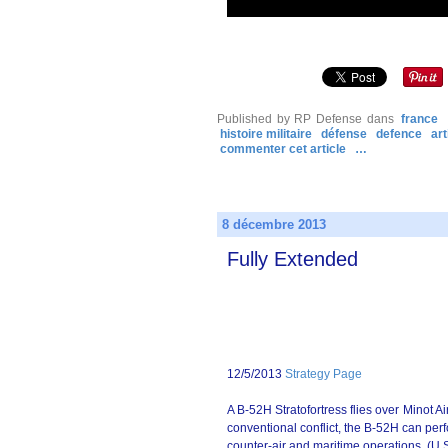
Published by RP Defense
dans
france
histoire militaire
défense
defence
art
commenter cet article
…
8 décembre 2013
Fully Extended
12/5/2013
Strategy Page
A B-52H Stratofortress flies over Minot Ai
conventional conflict, the B-52H can perfor
counter-air and maritime operations. (U.S