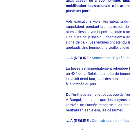
allait passer de 3 500 hommes init
mobilisation internationale très atte
plusieurs jours.
Vols, exécutions, viols : les habitants du
rappelaient, pendant la progression de
alors la liesse avec laquelle la foule a acc
Une nuée de jeunes qui chantaient a ac
signe de paix. Les femmes ont étendu leu
applaudi. Une femme, une vieille, a levé
→ A (RE)LIRE :
Sommet de l'Elysée: ce 
La liesse est immédiatement retombée lor
un 4X4 de la Seleka. La nuée de jeunes 
lui, a fait demi-tour, mais des habitants o
à la tombée du jour.
De l’enthousiasme, et beaucoup de fru
A Bangui, on craint que les moyens 
l’arrivée de l’armée française allait me
neutraliser les Seleka, les désarmer.
→ A (RE)LIRE :
Centrafrique: les milit