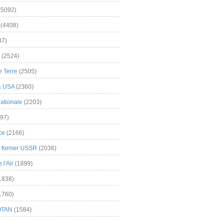
(5092)
(4408)
37)
(2524)
 Terre
(2505)
& USA
(2360)
ationale
(2203)
97)
ce
(2166)
& former USSR
(2036)
l'Air
(1899)
1838)
1760)
OTAN
(1584)