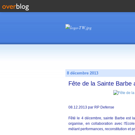
8 décembre 2013
Fête de la Sainte Barbe
08.12.2013 par RP Defense
Fêté le 4 décembre, sainte Barbe est l
organise, en collaboration avec l'Ecole
mèlant performances, reconstitution et pr