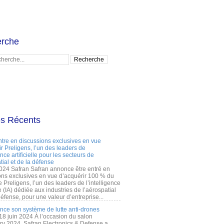
rche
es Récents
ntre en discussions exclusives en vue
r Preligens, l’un des leaders de
gence artificielle pour les secteurs de
tial et de la défense
2024 Safran Safran annonce être entré en
ons exclusives en vue d’acquérir 100 % du
e Preligens, l’un des leaders de l’intelligence
lle (IA) dédiée aux industries de l’aérospatial
défense, pour une valeur d’entreprise...
ance son système de lutte anti-drones
 18 juin 2024 À l’occasion du salon
ry 2024, Safran Electronics & Defense a