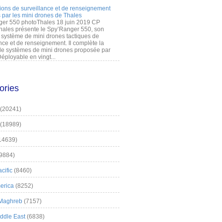
ions de surveillance et de renseignement
 par les mini drones de Thales
er 550 photoThales 18 juin 2019 CP
hales présente le Spy’Ranger 550, son
système de mini drones tactiques de
nce et de renseignement. Il complète la
 systèmes de mini drones proposée par
éployable en vingt...
ories
(20241)
(18989)
14639)
9884)
cific
(8460)
erica
(8252)
 Maghreb
(7157)
iddle East
(6838)