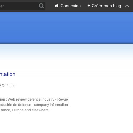
Connexion
+
Créer mon blog
ntation
P Defense
tion
: Web review defence industry - Revue
ndustrie de défense - company information -
France, Europe and elsewhere ...