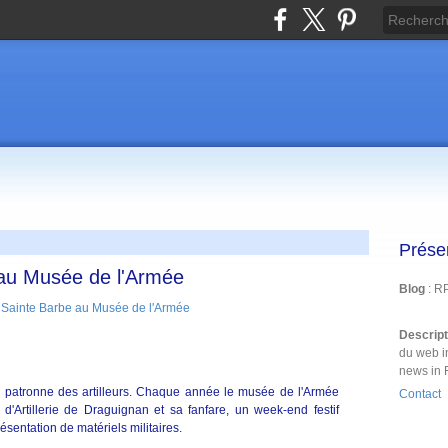
Prése
 au Musée de l'Armée
Blog
: R
Descrip
du web i
news in 
a patronne des artilleurs. Chaque année le musée de l'Armée
Contact
 d'Artillerie de Draguignan et sa fanfare, un week-end festif
ésentation de matériels militaires.