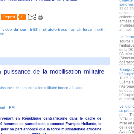
Collecte 
sang vers
22.06.20
nationale
Repost
0
collecte
armées s
Invalide
- video du jour
b-52h
stratofortress
us air force
north
annuel,..
se
Le Forum
source: 
l’initiat
de la DC
l’Armée 
(Structur
opération
Bourget 
puissance de la mobilisation militaire
hélicopt
18.06.20
53ème éd
l’Aérona
de découv
hélicopt
du minist
Le futur
ourt - RFI
se prépa
photo Th
tervenant en République centrafricaine dans le cadre de
IVEN, la 
mise en r
600 hommes ce samedi soir, a annoncé François Hollande, le
de la dé
a pour sa part annoncé que la force multinationale africaine
Avec IVEN