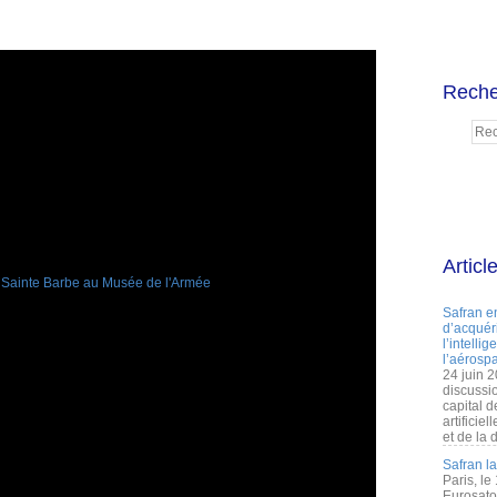
Reche
Articl
Safran e
d’acquéri
l’intelli
l’aérospa
24 juin 
discussi
capital d
artificie
et de la 
Safran l
Paris, le
Eurosato