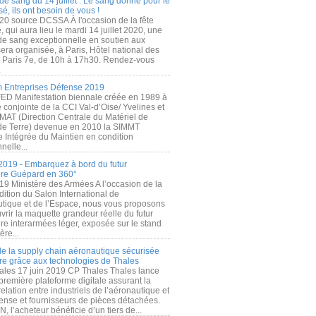
de sang du 14 juillet : Le sang donné pour le
é, ils ont besoin de vous !
20 source DCSSA À l'occasion de la fête
, qui aura lieu le mardi 14 juillet 2020, une
 de sang exceptionnelle en soutien aux
era organisée, à Paris, Hôtel national des
s Paris 7e, de 10h à 17h30. Rendez-vous
.
 Entreprises Défense 2019
FED Manifestation biennale créée en 1989 à
ive conjointe de la CCI Val-d’Oise/ Yvelines et
MAT (Direction Centrale du Matériel de
de Terre) devenue en 2010 la SIMMT
e Intégrée du Maintien en condition
nelle...
2019 - Embarquez à bord du futur
ère Guépard en 360°
19 Ministère des Armées A l’occasion de la
ition du Salon International de
utique et de l’Espace, nous vous proposons
rir la maquette grandeur réelle du futur
ère interarmées léger, exposée sur le stand
ère...
 de la supply chain aéronautique sécurisée
re grâce aux technologies de Thales
ales 17 juin 2019 CP Thales Thales lance
première plateforme digitale assurant la
elation entre industriels de l’aéronautique et
fense et fournisseurs de pièces détachées.
, l’acheteur bénéficie d’un tiers de...