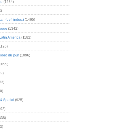
me
(1584)
3)
an (def. indus.)
(1465)
tique
(1342)
Latin America
(1182)
1126)
Video du jour
(1096)
1055)
9)
63)
0)
& Spatial
(925)
92)
838)
3)