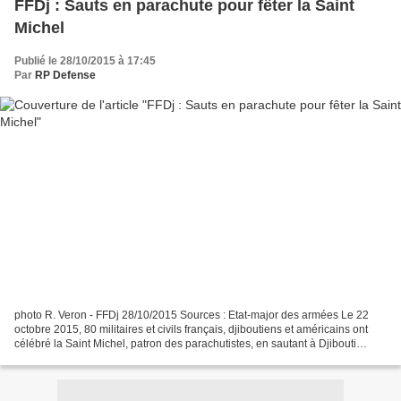
FFDj : Sauts en parachute pour fêter la Saint
Michel
Publié le 28/10/2015 à 17:45
Par
RP Defense
photo R. Veron - FFDj 28/10/2015 Sources : Etat-major des armées Le 22
octobre 2015, 80 militaires et civils français, djiboutiens et américains ont
célébré la Saint Michel, patron des parachutistes, en sautant à Djibouti
depuis un C160. Fête des parachutistes,...