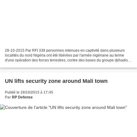
28-10-2015 Par RFI 338 personnes retenues en captivité dans plusieurs
localités du nord Nigéria ont été libérées par l'armée nigériane au terme
d'une opération des forces terrestres, contre des bases du groupe djihadiste
Boko Haram, c'est ce qu'annonce...
UN lifts security zone around Mali town
Publié le 28/10/2015 à 17:45
Par
RP Defense