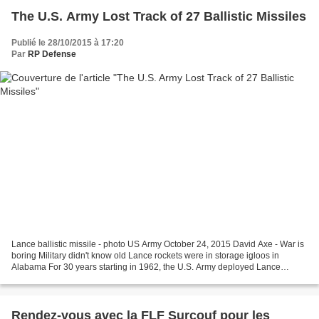
The U.S. Army Lost Track of 27 Ballistic Missiles
Publié le 28/10/2015 à 17:20
Par
RP Defense
Lance ballistic missile - photo US Army October 24, 2015 David Axe - War is
boring Military didn't know old Lance rockets were in storage igloos in
Alabama For 30 years starting in 1962, the U.S. Army deployed Lance
ballistic missiles in Europe to deter...
Rendez-vous avec la FLF Surcouf pour les