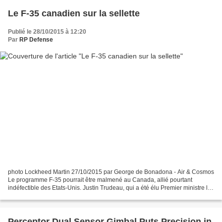
Le F-35 canadien sur la sellette
Publié le 28/10/2015 à 12:20
Par
RP Defense
photo Lockheed Martin 27/10/2015 par George de Bonadona - Air & Cosmos
Le programme F-35 pourrait être malmené au Canada, allié pourtant
indéfectible des Etats-Unis. Justin Trudeau, qui a été élu Premier ministre le
19 octobre, a fait la promesse que...
Perceptor Dual Sensor Gimbal Puts Precision in