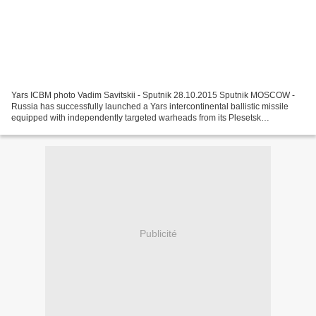
Yars ICBM photo Vadim Savitskii - Sputnik 28.10.2015 Sputnik MOSCOW -
Russia has successfully launched a Yars intercontinental ballistic missile
equipped with independently targeted warheads from its Plesetsk
Cosmodrome to a range on the Kamchatka Peninsula,...
Publicité