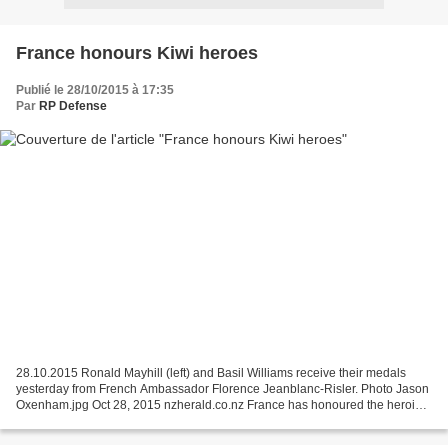
France honours Kiwi heroes
Publié le 28/10/2015 à 17:35
Par
RP Defense
28.10.2015 Ronald Mayhill (left) and Basil Williams receive their medals
yesterday from French Ambassador Florence Jeanblanc-Risler. Photo Jason
Oxenham.jpg Oct 28, 2015 nzherald.co.nz France has honoured the heroic
efforts of two New Zealand war veterans...