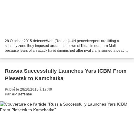
28 October 2015 defenceWeb (Reuters) UN peacekeepers are lifting a
security zone they imposed around the town of Kidal in northern Mali
because fears of an attack have diminished after rival clans signed a peace
deal earlier this month, a UN spokeswoman...
Russia Successfully Launches Yars ICBM From
Plesetsk to Kamchatka
Publié le 28/10/2015 à 17:40
Par
RP Defense