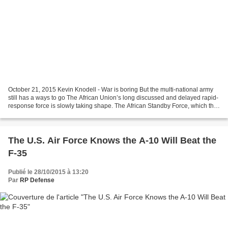
October 21, 2015 Kevin Knodell - War is boring But the multi-national army
still has a ways to go The African Union’s long discussed and delayed rapid-
response force is slowly taking shape. The African Standby Force, which the
A.U. wants to deploy around...
The U.S. Air Force Knows the A-10 Will Beat the
F-35
Publié le 28/10/2015 à 13:20
Par
RP Defense