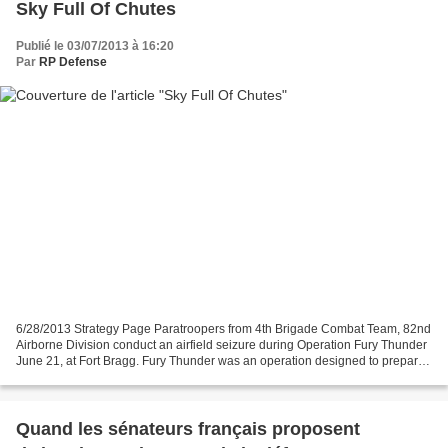
Sky Full Of Chutes
Publié le 03/07/2013 à 16:20
Par
RP Defense
6/28/2013 Strategy Page Paratroopers from 4th Brigade Combat Team, 82nd
Airborne Division conduct an airfield seizure during Operation Fury Thunder
June 21, at Fort Bragg. Fury Thunder was an operation designed to prepare
and train Paratroopers to seize...
Quand les sénateurs français proposent