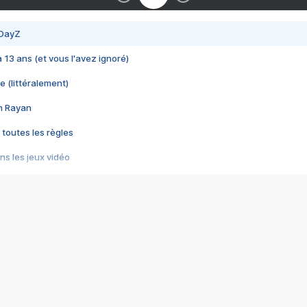
 DayZ
 a 13 ans (et vous l'avez ignoré)
e (littéralement)
im Rayan
 toutes les règles
s les jeux vidéo
us choquant de Rockstar ? - Le scandale BULLY
e plus moche de Steam
du RÊVE tourne au CAUCHEMAR
pendant 8 heures
it… à tort
umiliés par un jeu vidéo