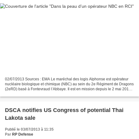
02/07/2013 Sources : EMA Le maréchal des logis Alphonse est opérateur
nucléaire biologique et chimique (NBC) au sein du 2e Régiment de Dragons
(2eRD) basé à Fontevraud l’Abbaye. Il est en mission depuis le 2 mai 2013
au sein de la force Licorne, sur le...
DSCA notifies US Congress of potential Thai
Lakota sale
Publié le 03/07/2013 à 11:35
Par
RP Defense