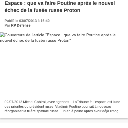
Espace : que va faire Poutine après le nouvel
échec de la fusée russe Proton
Publié le 03/07/2013 à 16:40
Par
RP Defense
02/07/2013 Michel Cabirol, avec agences – LaTribune.fr L'espace est l'une
des priorités du président russe. Vladimir Poutine pourrait à nouveau
réorganiser la filière spatiale russe... un an à peine après avoir déjà limogé
des hauts responsables de l'Agence...