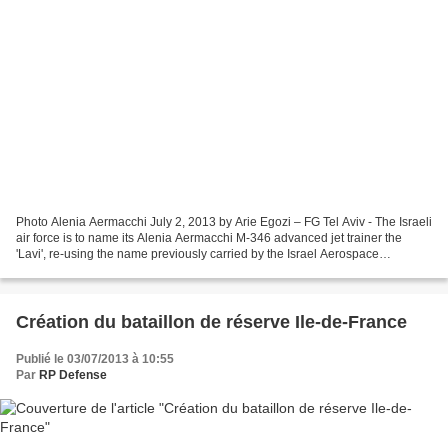
Photo Alenia Aermacchi July 2, 2013 by Arie Egozi – FG Tel Aviv - The Israeli
air force is to name its Alenia Aermacchi M-346 advanced jet trainer the
'Lavi', re-using the name previously carried by the Israel Aerospace
Industries (IAI) fighter developed...
Création du bataillon de réserve Ile-de-France
Publié le 03/07/2013 à 10:55
Par
RP Defense