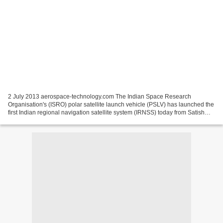
2 July 2013 aerospace-technology.com The Indian Space Research
Organisation's (ISRO) polar satellite launch vehicle (PSLV) has launched the
first Indian regional navigation satellite system (IRNSS) today from Satish
Dhawan Space Centre, Sriharikota. This...