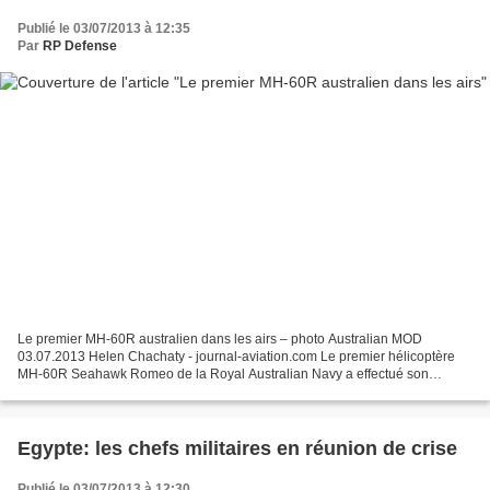
Publié le 03/07/2013 à 12:35
Par
RP Defense
Le premier MH-60R australien dans les airs – photo Australian MOD
03.07.2013 Helen Chachaty - journal-aviation.com Le premier hélicoptère
MH-60R Seahawk Romeo de la Royal Australian Navy a effectué son
premier vol d’essai à l’usine de Sikorsky, dans le...
Egypte: les chefs militaires en réunion de crise
Publié le 03/07/2013 à 12:30