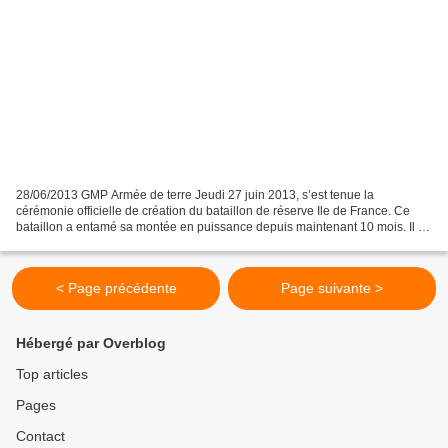
28/06/2013 GMP Armée de terre Jeudi 27 juin 2013, s’est tenue la
cérémonie officielle de création du bataillon de réserve Ile de France. Ce
bataillon a entamé sa montée en puissance depuis maintenant 10 mois. Il a
été créé pour répondre au besoin du Gouverneur...
< Page précédente
Page suivante >
Hébergé par Overblog
Top articles
Pages
Contact